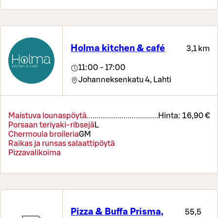
Holma kitchen & café
3,1 km
11:00 - 17:00
Johanneksenkatu 4,
Lahti
Maistuva lounaspöytä
Hinta:
16,90 €
Porsaan teriyaki-ribsejä
L
Chermoula broileria
G
M
Raikas ja runsas salaattipöytä
Pizzavalikoima
Pizza & Buffa Prisma,
55,5