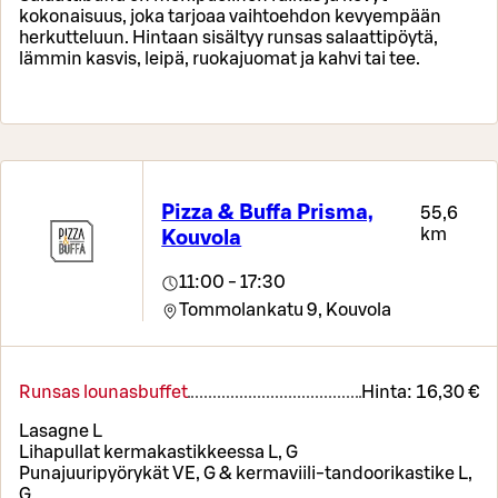
kokonaisuus, joka tarjoaa vaihtoehdon kevyempään
herkutteluun. Hintaan sisältyy runsas salaattipöytä,
lämmin kasvis, leipä, ruokajuomat ja kahvi tai tee.
Pizza & Buffa Prisma,
55,6
km
Kouvola
11:00 - 17:30
Tommolankatu 9,
Kouvola
Runsas lounasbuffet
Hinta:
16,30 €
Lasagne L
Lihapullat kermakastikkeessa L, G
Punajuuripyörykät VE, G & kermaviili-tandoorikastike L,
G