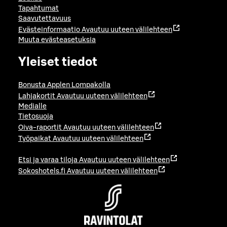
Tapahtumat
Saavutettavuus
Evästeinformaatio
Avautuu uuteen välilehteen
Muuta evästeasetuksia
Yleiset tiedot
Bonusta Applen Lompakolla
Lahjakortit
Avautuu uuteen välilehteen
Medialle
Tietosuoja
Oiva-raportit
Avautuu uuteen välilehteen
Työpaikat
Avautuu uuteen välilehteen
Etsi ja varaa tiloja
Avautuu uuteen välilehteen
Sokoshotels.fi
Avautuu uuteen välilehteen