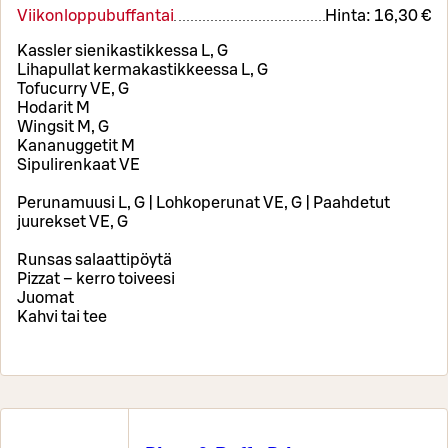
Viikonloppubuffantai
Hinta:
16,30 €
Kassler sienikastikkessa L, G
Lihapullat kermakastikkeessa L, G
Tofucurry VE, G
Hodarit M
Wingsit M, G
Kananuggetit M
Sipulirenkaat VE
Perunamuusi L, G | Lohkoperunat VE, G | Paahdetut
juurekset VE, G
Runsas salaattipöytä
Pizzat – kerro toiveesi
Juomat
Kahvi tai tee