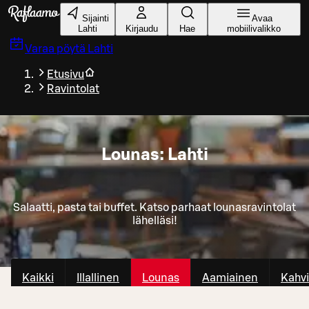
Siirry pääsisältöön
Sijainti
Avaa
Lahti
Kirjaudu
Hae
mobiilivalikko
Varaa pöytä
Lahti
Etusivu
Ravintolat
Lounas: Lahti
Salaatti, pasta tai buffet. Katso parhaat lounasravintolat
lähelläsi!
Kaikki
Illallinen
Lounas
Aamiainen
Kahvi