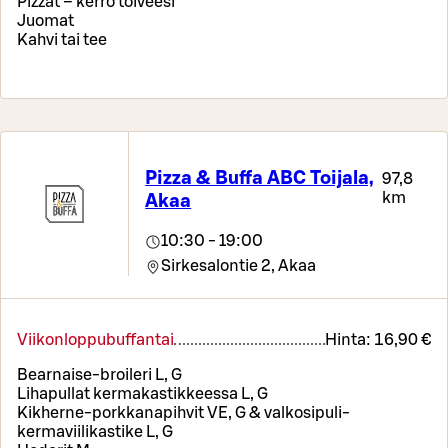
Pizzat – kerro toiveesi
Juomat
Kahvi tai tee
Pizza & Buffa ABC Toijala,
97,8
km
Akaa
10:30 - 19:00
Sirkesalontie 2,
Akaa
Viikonloppubuffantai
Hinta:
16,90 €
Bearnaise-broileri L, G
Lihapullat kermakastikkeessa L, G
Kikherne-porkkanapihvit VE, G & valkosipuli-
kermaviilikastike L, G