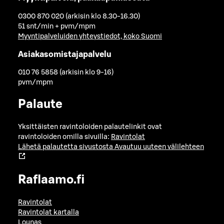
0300 870 020 (arkisin klo 8.30-16.30)
51 snt/min + pvm/mpm
Myyntipalveluiden yhteystiedot, koko Suomi
Asiakasomistajapalvelu
010 76 5858 (arkisin klo 9-16)
pvm/mpm
Palaute
Yksittäisten ravintoloiden palautelinkit ovat
ravintoloiden omilla sivuilla:
Ravintolat
Lähetä palautetta sivustosta
Avautuu uuteen välilehteen
Raflaamo.fi
Ravintolat
Ravintolat kartalla
Lounas