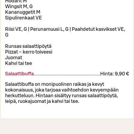
Hodarit M
Wingsit M, G
Kananuggetit M
Sipulirenkaat VE
Riisi VE, G | Perunamuusi L, G | Paahdetut kasvikset VE,
G
Runsas salaattipöytä
Pizzat – kerro toiveesi
Juomat
Kahvi tai tee
Salaattibuffa
Hinta:
9,90 €
Salaattibuffa on monipuolinen raikas ja kevyt
kokonaisuus, joka tarjoaa vaihtoehdon kevyempään
herkutteluun. Hintaan sisältyy runsas salaattipöytä,
leipä, ruokajuomat ja kahvi tai tee.