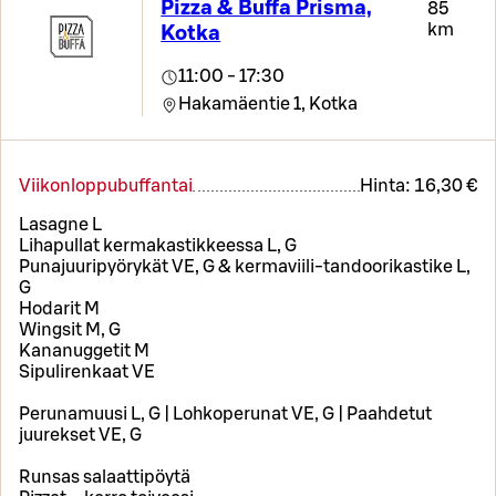
Pizza & Buffa Prisma,
85
km
Kotka
11:00 - 17:30
Hakamäentie 1,
Kotka
Viikonloppubuffantai
Hinta:
16,30 €
Lasagne L
Lihapullat kermakastikkeessa L, G
Punajuuripyörykät VE, G & kermaviili-tandoorikastike L,
G
Hodarit M
Wingsit M, G
Kananuggetit M
Sipulirenkaat VE
Perunamuusi L, G | Lohkoperunat VE, G | Paahdetut
juurekset VE, G
Runsas salaattipöytä