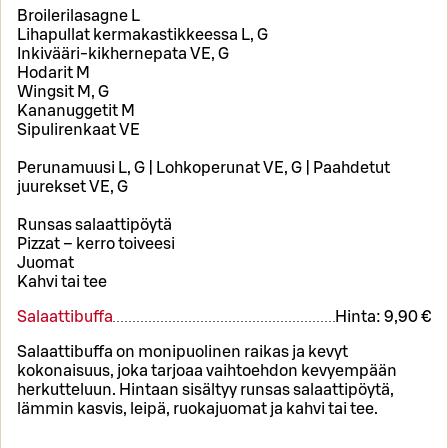
Broilerilasagne L
Lihapullat kermakastikkeessa L, G
Inkivääri-kikhernepata VE, G
Hodarit M
Wingsit M, G
Kananuggetit M
Sipulirenkaat VE
Perunamuusi L, G | Lohkoperunat VE, G | Paahdetut
juurekset VE, G
Runsas salaattipöytä
Pizzat – kerro toiveesi
Juomat
Kahvi tai tee
Salaattibuffa
Hinta:
9,90 €
Salaattibuffa on monipuolinen raikas ja kevyt
kokonaisuus, joka tarjoaa vaihtoehdon kevyempään
herkutteluun. Hintaan sisältyy runsas salaattipöytä,
lämmin kasvis, leipä, ruokajuomat ja kahvi tai tee.