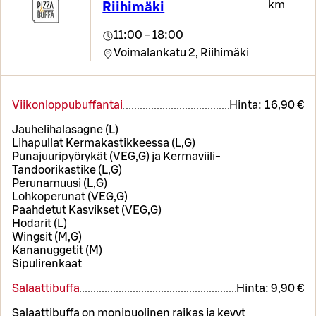
km
Riihimäki
11:00 - 18:00
Voimalankatu 2,
Riihimäki
Viikonloppubuffantai
Hinta:
16,90 €
Jauhelihalasagne (L)
Lihapullat Kermakastikkeessa (L,G)
Punajuuripyörykät (VEG,G) ja Kermaviili-
Tandoorikastike (L,G)
Perunamuusi (L,G)
Lohkoperunat (VEG,G)
Paahdetut Kasvikset (VEG,G)
Hodarit (L)
Wingsit (M,G)
Kananuggetit (M)
Sipulirenkaat
Salaattibuffa
Hinta:
9,90 €
Salaattibuffa on monipuolinen raikas ja kevyt