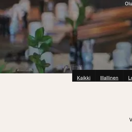
Olu
Kaikki
Illallinen
L
V