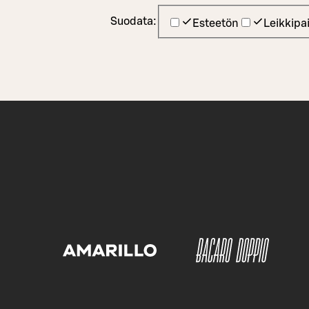
Suodata:
Esteetön
Leikkipa