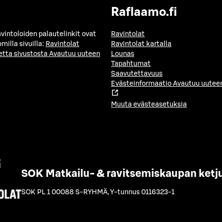
Raflaamo.fi
avintoloiden palautelinkit ovat
Ravintolat
milla sivuilla:
Ravintolat
Ravintolat kartalla
etta sivustosta
Avautuu uuteen
Lounas
Tapahtumat
Saavutettavuus
Evästeinformaatio
Avautuu uuteen
Muuta evästeasetuksia
SOK Matkailu- & ravitsemiskaupan ketj
SOK PL 1 00088 S-RYHMÄ
,
Y-tunnus 0116323-1