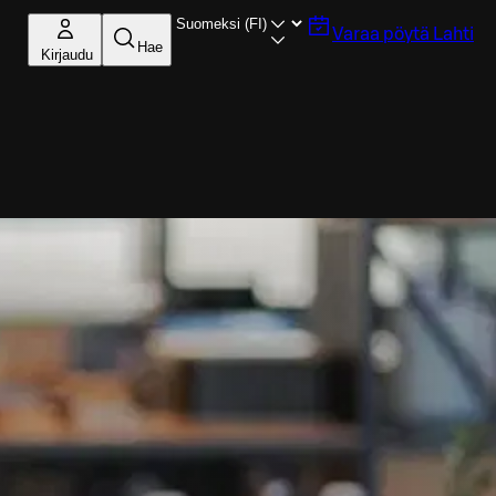
Varaa pöytä
Lahti
Hae
Kirjaudu