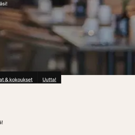
äsi!
at & kokoukset
Uutta!
ä!