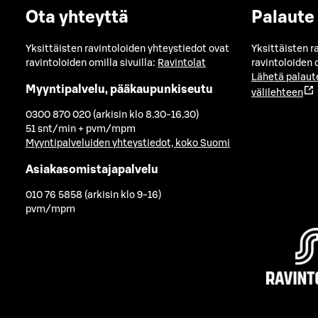
Ota yhteyttä
Palaute
Yksittäisten ravintoloiden yhteystiedot ovat
Yksittäisten r
ravintoloiden omilla sivuilla:
Ravintolat
ravintoloiden o
Lähetä palaut
Myyntipalvelu, pääkaupunkiseutu
välilehteen
0300 870 020 (arkisin klo 8.30-16.30)
51 snt/min + pvm/mpm
Myyntipalveluiden yhteystiedot, koko Suomi
Asiakasomistajapalvelu
010 76 5858 (arkisin klo 9-16)
pvm/mpm