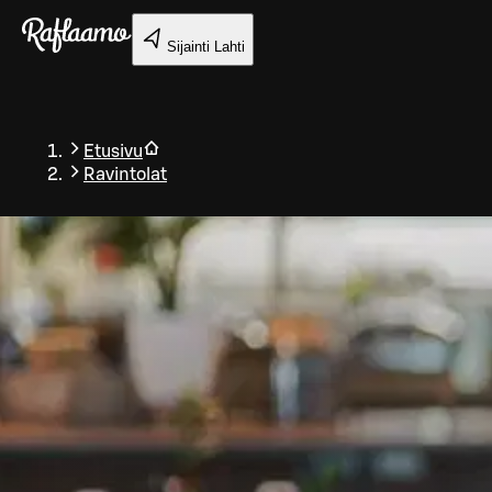
Siirry pääsisältöön
Sijainti
Lahti
Etusivu
Ravintolat