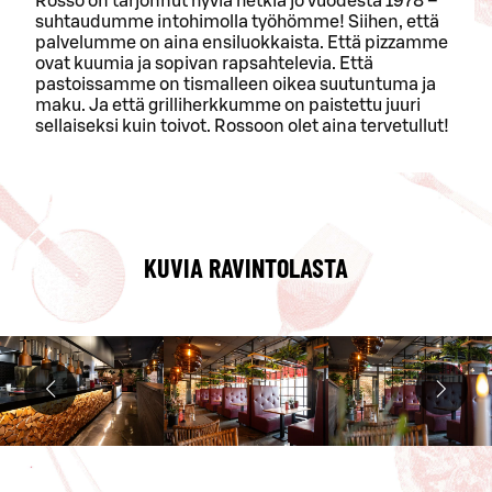
Rosso on tarjonnut hyviä hetkiä jo vuodesta 1978 –
suhtaudumme intohimolla työhömme! Siihen, että
palvelumme on aina ensiluokkaista. Että pizzamme
ovat kuumia ja sopivan rapsahtelevia. Että
pastoissamme on tismalleen oikea suutuntuma ja
maku. Ja että grilliherkkumme on paistettu juuri
sellaiseksi kuin toivot. Rossoon olet aina tervetullut!
KUVIA RAVINTOLASTA