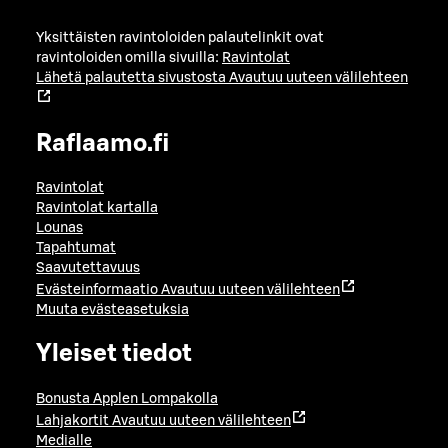
Yksittäisten ravintoloiden palautelinkit ovat
ravintoloiden omilla sivuilla:
Ravintolat
Lähetä palautetta sivustosta
Avautuu uuteen välilehteen
Raflaamo.fi
Ravintolat
Ravintolat kartalla
Lounas
Tapahtumat
Saavutettavuus
Evästeinformaatio
Avautuu uuteen välilehteen
Muuta evästeasetuksia
Yleiset tiedot
Bonusta Applen Lompakolla
Lahjakortit
Avautuu uuteen välilehteen
Medialle