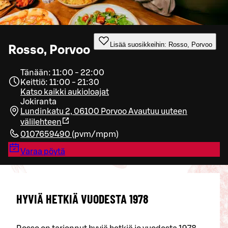
Lisää suosikkeihin: Rosso, Porvoo
Rosso, Porvoo
Tänään: 11:00 - 22:00
Keittiö: 11:00 - 21:30
Katso kaikki aukioloajat
Jokiranta
Lundinkatu 2, 06100 Porvoo
Avautuu uuteen
välilehteen
0107659490
(
pvm/mpm
)
Varaa pöytä
HYVIÄ HETKIÄ VUODESTA 1978