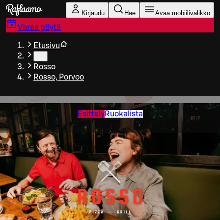
Siirry pääsisältöön
Kirjaudu
Hae
Avaa mobiilivalikko
Varaa pöytä
Etusivu
…
Rosso
Rosso, Porvoo
Esittely
Ruokalista