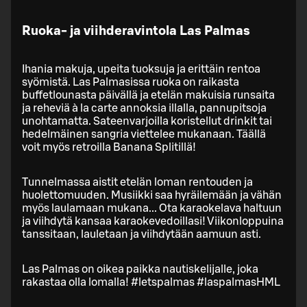
Ruoka- ja viihderavintola Las Palmas
Ihania makuja, upeita tuoksuja ja erittäin rentoa
syömistä. Las Palmasissa ruoka on raikasta
buffetlounasta päivällä ja etelän makuisia runsaita
ja reheviä à la carte annoksia illalla, pannupitsoja
unohtamatta. Sateenvarjoilla koristellut drinkit tai
hedelmäinen sangria viettelee mukanaan. Täällä
voit myös retroilla Banana Splitillä!
Tunnelmassa aistit etelän loman rentouden ja
huolettomuuden. Musiikki saa hyräilemään ja vähän
myös laulamaan mukana... Ota karaokelava haltuun
ja viihdytä kansaa karaokevedoillasi! Viikonloppuina
tanssitaan, lauletaan ja viihdytään aamuun asti.
Las Palmas on oikea paikka nautiskelijalle, joka
rakastaa olla lomalla! #letspalmas #laspalmasHML