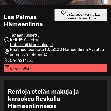
Lisää suosikkeihin: Las
Las Palmas
Palmas Hämeenlinna
Hämeenlinna
Tänään: Suljettu
Keittiö: Suljettu
Katso kaikki aukioloajat
Raatihuoneenkatu 10, 13100 Hämeenlinna
Avautuu
uuteen välilehteen
0444314151
Varaa pöytä
Rentoja etelän makuja ja
karaokea Reskalla
Hämeenlinnassa