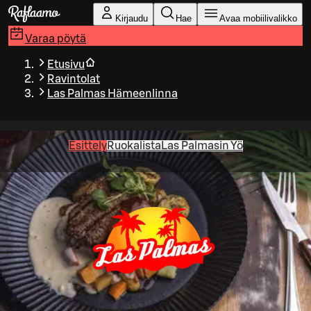
Siirry pääsisältöön
Kirjaudu
Hae
Avaa mobiilivalikko
Varaa pöytä
Etusivu
Ravintolat
Las Palmas Hämeenlinna
Esittely
Ruokalista
Las Palmasin Yö