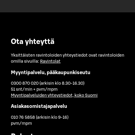
Ota yhteyttä
Yksittäisten ravintoloiden yhteystiedot ovat ravintoloiden
omilla sivuilla:
Ravintolat
Myyntipalvelu, pääkaupunkiseutu
0300 870 020 (arkisin klo 8.30-16.30)
51 snt/min + pvm/mpm
Myyntipalveluiden yhteystiedot, koko Suomi
Asiakasomistajapalvelu
010 76 5858 (arkisin klo 9-16)
pvm/mpm