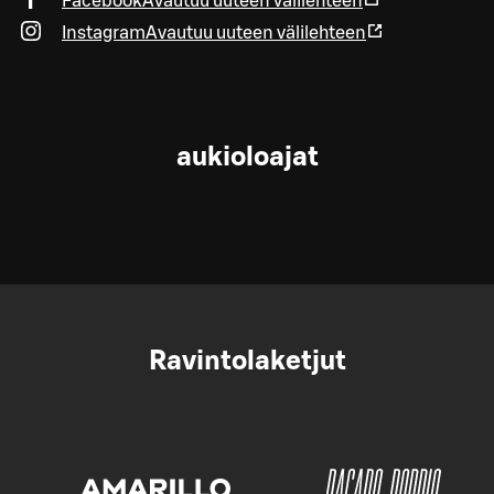
Facebook
Avautuu uuteen välilehteen
Instagram
Avautuu uuteen välilehteen
aukioloajat
Ravintolaketjut