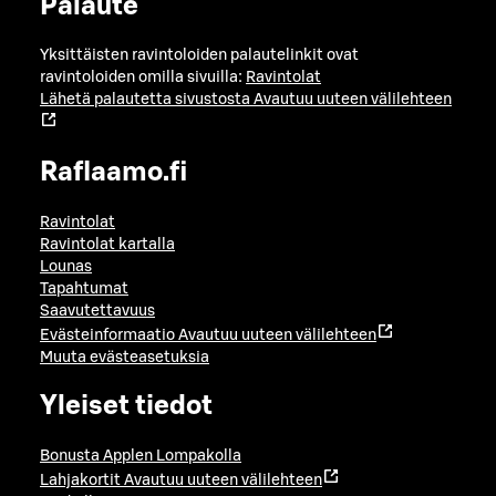
Palaute
Yksittäisten ravintoloiden palautelinkit ovat
ravintoloiden omilla sivuilla:
Ravintolat
Lähetä palautetta sivustosta
Avautuu uuteen välilehteen
Raflaamo.fi
Ravintolat
Ravintolat kartalla
Lounas
Tapahtumat
Saavutettavuus
Evästeinformaatio
Avautuu uuteen välilehteen
Muuta evästeasetuksia
Yleiset tiedot
Bonusta Applen Lompakolla
Lahjakortit
Avautuu uuteen välilehteen