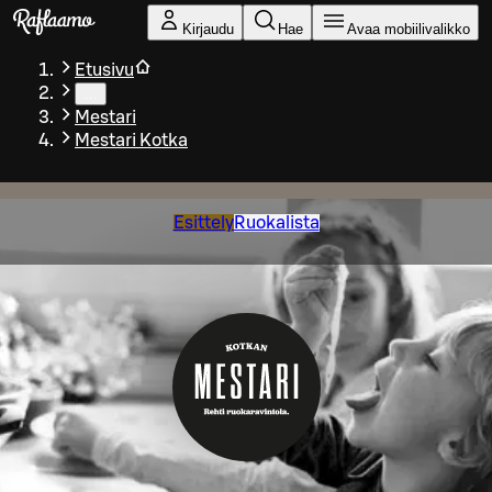
Siirry pääsisältöön
Kirjaudu
Hae
Avaa mobiilivalikko
Etusivu
…
Mestari
Mestari Kotka
Esittely
Ruokalista