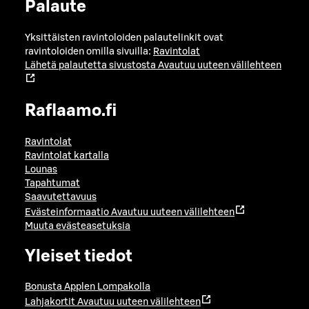
Palaute
Yksittäisten ravintoloiden palautelinkit ovat
ravintoloiden omilla sivuilla:
Ravintolat
Lähetä palautetta sivustosta
Avautuu uuteen välilehteen
Raflaamo.fi
Ravintolat
Ravintolat kartalla
Lounas
Tapahtumat
Saavutettavuus
Evästeinformaatio
Avautuu uuteen välilehteen
Muuta evästeasetuksia
Yleiset tiedot
Bonusta Applen Lompakolla
Lahjakortit
Avautuu uuteen välilehteen