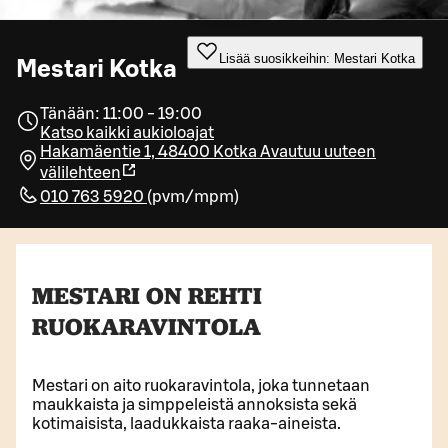
Lisää suosikkeihin: Mestari Kotka
Mestari Kotka
Tänään: 11:00 - 19:00
Katso kaikki aukioloajat
Hakamäentie 1, 48400 Kotka
Avautuu uuteen
välilehteen
010 763 5920
(
pvm/mpm
)
MESTARI ON REHTI
RUOKARAVINTOLA
Mestari on aito ruokaravintola, joka tunnetaan
maukkaista ja simppeleistä annoksista sekä
kotimaisista, laadukkaista raaka-aineista.