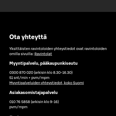
Ota yhteyttä
Yksittäisten ravintoloiden yhteystiedot ovat ravintoloiden
omilla sivuilla:
Ravintolat
Myyntipalvelu, pääkaupunkiseutu
0300 870 020 (arkisin klo 8.30-16.30)
51 snt/min + pvm/mpm
Myyntipalveluiden yhteystiedot, koko Suomi
Asiakasomistajapalvelu
010 76 5858 (arkisin klo 9-16)
pvm/mpm