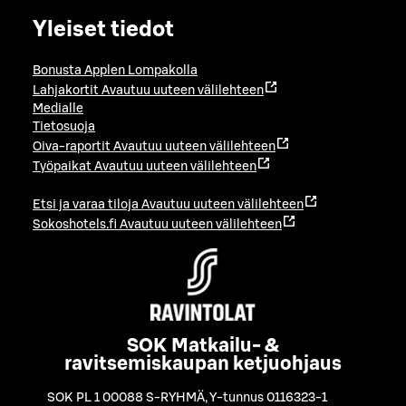
Yleiset tiedot
Bonusta Applen Lompakolla
Lahjakortit
Avautuu uuteen välilehteen
Medialle
Tietosuoja
Oiva-raportit
Avautuu uuteen välilehteen
Työpaikat
Avautuu uuteen välilehteen
Etsi ja varaa tiloja
Avautuu uuteen välilehteen
Sokoshotels.fi
Avautuu uuteen välilehteen
SOK Matkailu- &
ravitsemiskaupan ketjuohjaus
SOK PL 1 00088 S-RYHMÄ
,
Y-tunnus 0116323-1