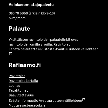
Asiakasomistajapalvelu
010 76 5858 (arkisin klo 9-16)
pvm/mpm
Palaute
Yksittäisten ravintoloiden palautelinkit ovat
ravintoloiden omilla sivuilla:
Ravintolat
Lähetä palautetta sivustosta
Avautuu uuteen välilehteen
Raflaamo.fi
Ravintolat
Ravintolat kartalla
Lounas
Tapahtumat
Saavutettavuus
Evästeinformaatio
Avautuu uuteen välilehteen
Muuta evästeasetuksia