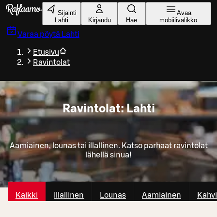
Siirry pääsisältöön
Sijainti
Avaa
Lahti
Kirjaudu
Hae
mobiilivalikko
Varaa pöytä
Lahti
Etusivu
Ravintolat
Ravintolat: Lahti
Aamiainen, lounas tai illallinen. Katso parhaat ravintolat
lähellä sinua!
Kaikki
Illallinen
Lounas
Aamiainen
Kahvi