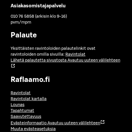
Asiakasomistajapalvelu
010 76 5858 (arkisin klo 9-16)
pvm/mpm
Palaute
Yksittäisten ravintoloiden palautelinkit ovat
ravintoloiden omilla sivuilla:
Ravintolat
Lähetä palautetta sivustosta
Avautuu uuteen välilehteen
Raflaamo.fi
Ravintolat
Ravintolat kartalla
Lounas
Tapahtumat
Saavutettavuus
Evästeinformaatio
Avautuu uuteen välilehteen
Muuta evästeasetuksia