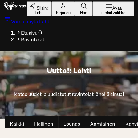
Siirry pääsisältöön
Sijainti
Avaa
Lahti
Kirjaudu
Hae
mobiilivalikko
Varaa pöytä
Lahti
Etusivu
Ravintolat
Uutta!: Lahti
Katso uudet ja uudistetut ravintolat lähellä sinua!
Kaikki
Illallinen
Lounas
Aamiainen
Kahvi