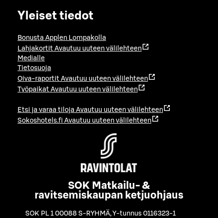
Yleiset tiedot
Bonusta Applen Lompakolla
Lahjakortit
Avautuu uuteen välilehteen
Medialle
Tietosuoja
Oiva-raportit
Avautuu uuteen välilehteen
Työpaikat
Avautuu uuteen välilehteen
Etsi ja varaa tiloja
Avautuu uuteen välilehteen
Sokoshotels.fi
Avautuu uuteen välilehteen
SOK Matkailu- &
ravitsemiskaupan ketjuohjaus
SOK PL 1 00088 S-RYHMÄ
,
Y-tunnus 0116323-1