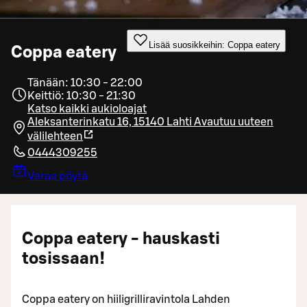
Lisää suosikkeihin: Coppa eatery
Coppa eatery
Tänään: 10:30 - 22:00
Keittiö: 10:30 - 21:30
Katso kaikki aukioloajat
Aleksanterinkatu 16, 15140 Lahti
Avautuu uuteen
välilehteen
0444309255
Varaa pöytä
Coppa eatery - hauskasti
tosissaan!
Coppa eatery on hiiligrilliravintola Lahden