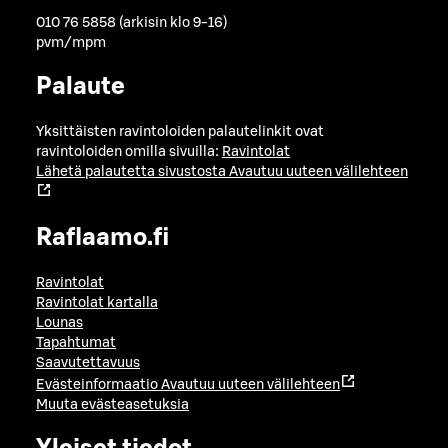
010 76 5858 (arkisin klo 9-16)
pvm/mpm
Palaute
Yksittäisten ravintoloiden palautelinkit ovat
ravintoloiden omilla sivuilla:
Ravintolat
Lähetä palautetta sivustosta
Avautuu uuteen välilehteen
Raflaamo.fi
Ravintolat
Ravintolat kartalla
Lounas
Tapahtumat
Saavutettavuus
Evästeinformaatio
Avautuu uuteen välilehteen
Muuta evästeasetuksia