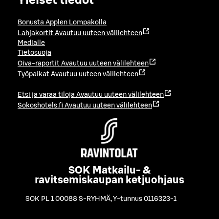
Yleiset tiedot
Bonusta Applen Lompakolla
Lahjakortit
Avautuu uuteen välilehteen
Medialle
Tietosuoja
Oiva-raportit
Avautuu uuteen välilehteen
Työpaikat
Avautuu uuteen välilehteen
Etsi ja varaa tiloja
Avautuu uuteen välilehteen
Sokoshotels.fi
Avautuu uuteen välilehteen
SOK Matkailu- &
ravitsemiskaupan ketjuohjaus
SOK PL 1 00088 S-RYHMÄ
,
Y-tunnus 0116323-1