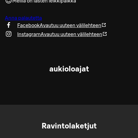
Meillä on lasten leikkipaikka
Anna palautetta
Facebook
Avautuu uuteen välilehteen
Instagram
Avautuu uuteen välilehteen
aukioloajat
Ravintolaketjut