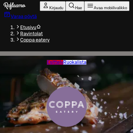
Siirry pääsisältöön
Kirjaudu
Hae
Avaa mobiilivalikko
Varaa pöytä
Etusivu
Ravintolat
Coppa eatery
Esittely
Ruokalista