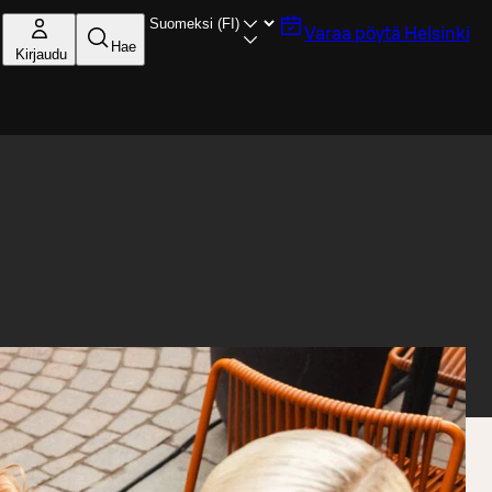
Varaa pöytä
Helsinki
Hae
Kirjaudu