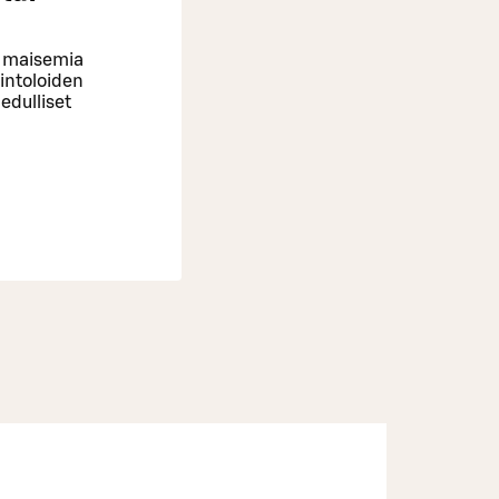
le maisemia
vintoloiden
edulliset