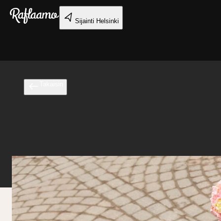
Siirry pääsisältöön
Sijainti
Helsinki
Takaisin