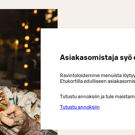
Asiakasomistaja syö 
Ravintoloidemme menuista löytyy 
Etukortilla edulliseen asiakasomi
Tutustu annoksiin ja tule maista
Tutustu annoksiin