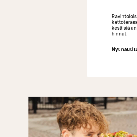
Ravintolois
kattoterass
kesäisiä an
hinnat.
Nyt nautit