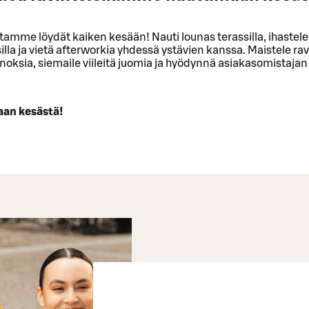
tamme löydät kaiken kesään! Nauti lounas terassilla, ihaste
illa ja vietä afterworkia yhdessä ystävien kanssa. Maistele ra
noksia, siemaile viileitä juomia ja hyödynnä asiakasomistajan 
aan kesästä!