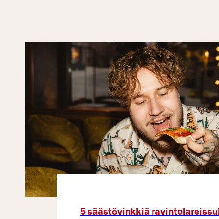
5 säästövinkkiä ravintolareissu