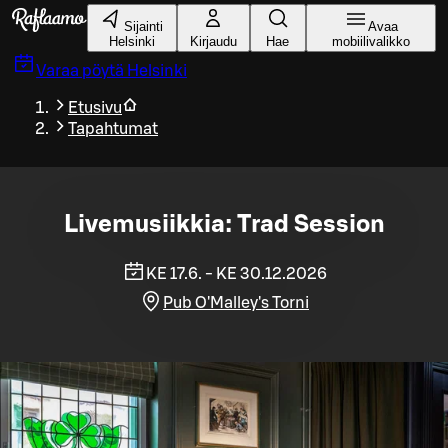
Siirry pääsisältöön
Sijainti
Avaa
Helsinki
Kirjaudu
Hae
mobiilivalikko
Varaa pöytä
Helsinki
Etusivu
Tapahtumat
Livemusiikkia: Trad Session
KE 17.6. - KE 30.12.2026
Pub O'Malley's Torni