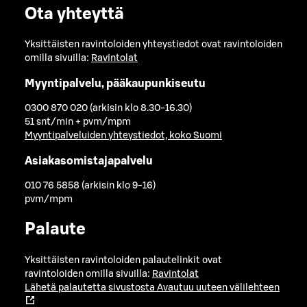
Ota yhteyttä
Yksittäisten ravintoloiden yhteystiedot ovat ravintoloiden
omilla sivuilla:
Ravintolat
Myyntipalvelu, pääkaupunkiseutu
0300 870 020 (arkisin klo 8.30-16.30)
51 snt/min + pvm/mpm
Myyntipalveluiden yhteystiedot, koko Suomi
Asiakasomistajapalvelu
010 76 5858 (arkisin klo 9-16)
pvm/mpm
Palaute
Yksittäisten ravintoloiden palautelinkit ovat
ravintoloiden omilla sivuilla:
Ravintolat
Lähetä palautetta sivustosta
Avautuu uuteen välilehteen