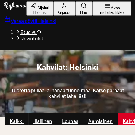
Siirry pääsisältöön
Sijainti
Avaa
Helsinki
Kirjaudu
Hae
mobiilivalikko
Varaa pöytä
Helsinki
Etusivu
Ravintolat
Kahvilat: Helsinki
Tuoretta pullaa ja ihanaa tunnelmaa. Katso parhaat
kahvilat lähelläsi!
Kaikki
Illallinen
Lounas
Aamiainen
Kahvi