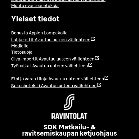
Muuta evästeasetuksia
Yleiset tiedot
Bonusta Applen Lompakolla
Lahjakortit
Avautuu uuteen välilehteen
Medialle
Tietosuoja
Oiva-raportit
Avautuu uuteen välilehteen
Työpaikat
Avautuu uuteen välilehteen
Etsi ja varaa tiloja
Avautuu uuteen välilehteen
Sokoshotels.fi
Avautuu uuteen välilehteen
SOK Matkailu- &
ravitsemiskaupan ketjuohjaus