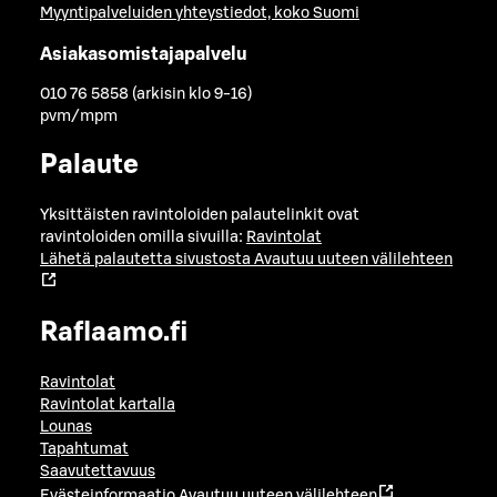
Myyntipalveluiden yhteystiedot, koko Suomi
Asiakasomistajapalvelu
010 76 5858 (arkisin klo 9-16)
pvm/mpm
Palaute
Yksittäisten ravintoloiden palautelinkit ovat
ravintoloiden omilla sivuilla:
Ravintolat
Lähetä palautetta sivustosta
Avautuu uuteen välilehteen
Raflaamo.fi
Ravintolat
Ravintolat kartalla
Lounas
Tapahtumat
Saavutettavuus
Evästeinformaatio
Avautuu uuteen välilehteen