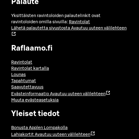
Palaute
Yksittäisten ravintoloiden palautelinkit ovat
ravintoloiden omilla sivuilla:
Ravintolat
Lähetä palautetta sivustosta
Avautuu uuteen välilehteen
Raflaamo.fi
Ravintolat
Ravintolat kartalla
Lounas
Tapahtumat
Saavutettavuus
Evästeinformaatio
Avautuu uuteen välilehteen
Muuta evästeasetuksia
Yleiset tiedot
Bonusta Applen Lompakolla
Lahjakortit
Avautuu uuteen välilehteen