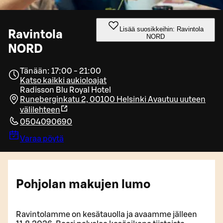
Lisää suosikkeihin: Ravintola
Ravintola
NORD
NORD
Tänään: 17:00 - 21:00
Katso kaikki aukioloajat
Radisson Blu Royal Hotel
Runeberginkatu 2, 00100 Helsinki
Avautuu uuteen
välilehteen
0504090690
Varaa pöytä
Pohjolan makujen lumo
Ravintolamme on kesätauolla ja avaamme jälleen