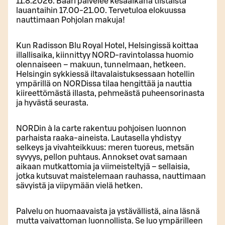
11.8.2026. Baari palvelee kesäaikana tiistaista
lauantaihin 17.00-21.00. Tervetuloa elokuussa
nauttimaan Pohjolan makuja!
Kun Radisson Blu Royal Hotel, Helsingissä koittaa
illallisaika, kiinnittyy NORD-ravintolassa huomio
olennaiseen – makuun, tunnelmaan, hetkeen.
Helsingin sykkiessä iltavalaistuksessaan hotellin
ympärillä on NORDissa tilaa hengittää ja nauttia
kiireettömästä illasta, pehmeästä puheensorinasta
ja hyvästä seurasta.
NORDin à la carte rakentuu pohjoisen luonnon
parhaista raaka-aineista. Lautasella yhdistyy
selkeys ja vivahteikkuus: meren tuoreus, metsän
syvyys, pellon puhtaus. Annokset ovat samaan
aikaan mutkattomia ja viimeisteltyjä – sellaisia,
jotka kutsuvat maistelemaan rauhassa, nauttimaan
sävyistä ja viipymään vielä hetken.
Palvelu on huomaavaista ja ystävällistä, aina läsnä
mutta vaivattoman luonnollista. Se luo ympärilleen