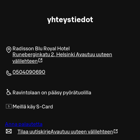
yhteystiedot
Radisson Blu Royal Hotel
Runeberginkatu 2
,
Helsinki
Avautuu uuteen
välilehteen
0504090690
Ravintolaan on pääsy pyörätuolilla
Meillä käy S-Card
Anna palautetta
Tilaa uutiskirje
Avautuu uuteen välilehteen