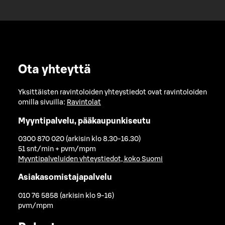
Ota yhteyttä
Yksittäisten ravintoloiden yhteystiedot ovat ravintoloiden
omilla sivuilla:
Ravintolat
Myyntipalvelu, pääkaupunkiseutu
0300 870 020 (arkisin klo 8.30-16.30)
51 snt/min + pvm/mpm
Myyntipalveluiden yhteystiedot, koko Suomi
Asiakasomistajapalvelu
010 76 5858 (arkisin klo 9-16)
pvm/mpm