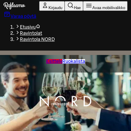
Siirry pääsisältöön
Kirjaudu
Hae
Avaa mobiilivalikko
Varaa pöytä
Etusivu
Ravintolat
Ravintola NORD
Esittely
Ruokalista