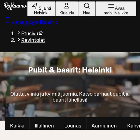
Siirry pääsisältöön
Sijainti
Avaa
Helsinki
Kirjaudu
Hae
mobiilivalikko
Varaa pöytä
Helsinki
Etusivu
Ravintolat
Pubit & baarit: Helsinki
Olutta, viiniä ja kylmiä juomia. Katso parhaat pubit ja
baarit lähelläsi!
Kaikki
Illallinen
Lounas
Aamiainen
Kahvi