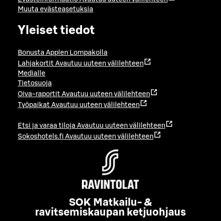
Muuta evästeasetuksia
Yleiset tiedot
Bonusta Applen Lompakolla
Lahjakortit
Avautuu uuteen välilehteen
Medialle
Tietosuoja
Oiva-raportit
Avautuu uuteen välilehteen
Työpaikat
Avautuu uuteen välilehteen
Etsi ja varaa tiloja
Avautuu uuteen välilehteen
Sokoshotels.fi
Avautuu uuteen välilehteen
SOK Matkailu- &
ravitsemiskaupan ketjuohjaus