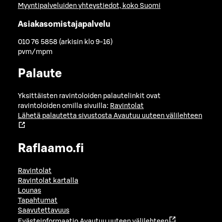
Myyntipalveluiden yhteystiedot, koko Suomi
Asiakasomistajapalvelu
010 76 5858 (arkisin klo 9-16)
pvm/mpm
Palaute
Yksittäisten ravintoloiden palautelinkit ovat
ravintoloiden omilla sivuilla:
Ravintolat
Lähetä palautetta sivustosta
Avautuu uuteen välilehteen
Raflaamo.fi
Ravintolat
Ravintolat kartalla
Lounas
Tapahtumat
Saavutettavuus
Evästeinformaatio
Avautuu uuteen välilehteen