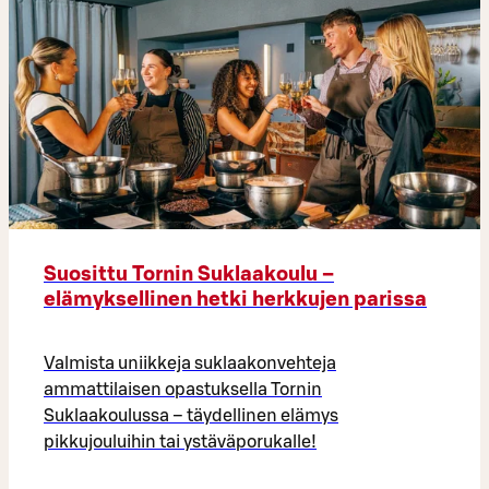
Suosittu Tornin Suklaakoulu –
elämyksellinen hetki herkkujen parissa
Valmista uniikkeja suklaakonvehteja
ammattilaisen opastuksella Tornin
Suklaakoulussa – täydellinen elämys
pikkujouluihin tai ystäväporukalle!