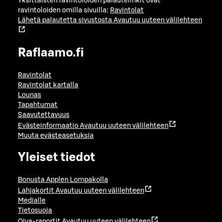
Yksittäisten ravintoloiden palautelinkit ovat
ravintoloiden omilla sivuilla:
Ravintolat
Lähetä palautetta sivustosta
Avautuu uuteen välilehteen
Raflaamo.fi
Ravintolat
Ravintolat kartalla
Lounas
Tapahtumat
Saavutettavuus
Evästeinformaatio
Avautuu uuteen välilehteen
Muuta evästeasetuksia
Yleiset tiedot
Bonusta Applen Lompakolla
Lahjakortit
Avautuu uuteen välilehteen
Medialle
Tietosuoja
Oiva-raportit
Avautuu uuteen välilehteen