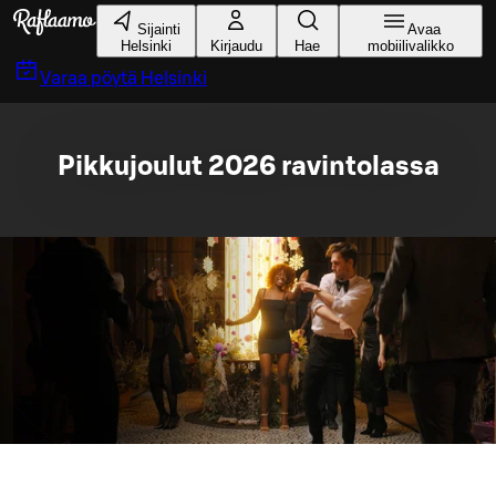
Siirry pääsisältöön
Sijainti
Avaa
Helsinki
Kirjaudu
Hae
mobiilivalikko
Varaa pöytä
Helsinki
Pikkujoulut 2026 ravintolassa