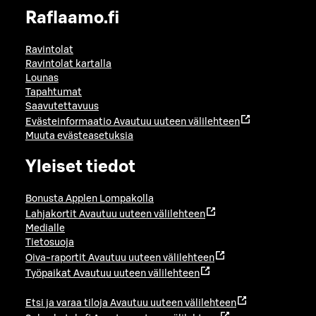
Raflaamo.fi
Ravintolat
Ravintolat kartalla
Lounas
Tapahtumat
Saavutettavuus
Evästeinformaatio
Avautuu uuteen välilehteen
Muuta evästeasetuksia
Yleiset tiedot
Bonusta Applen Lompakolla
Lahjakortit
Avautuu uuteen välilehteen
Medialle
Tietosuoja
Oiva-raportit
Avautuu uuteen välilehteen
Työpaikat
Avautuu uuteen välilehteen
Etsi ja varaa tiloja
Avautuu uuteen välilehteen