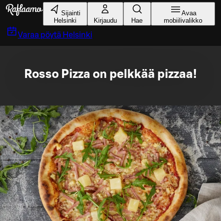
Siirry pääsisältöön
Sijainti
Avaa
Helsinki
Kirjaudu
Hae
mobiilivalikko
Varaa pöytä
Helsinki
Rosso Pizza on pelkkää pizzaa!