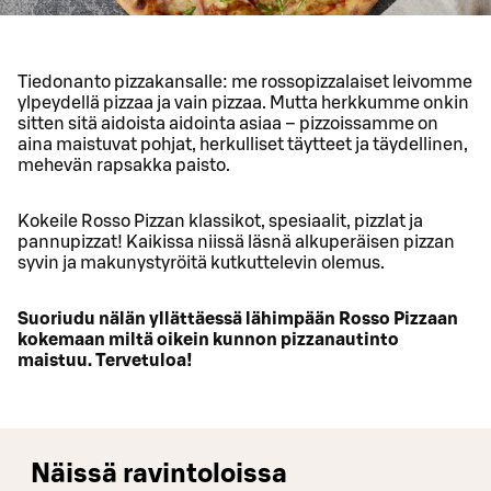
Tiedonanto pizzakansalle: me rossopizzalaiset leivomme
ylpeydellä pizzaa ja vain pizzaa. Mutta herkkumme onkin
sitten sitä aidoista aidointa asiaa – pizzoissamme on
aina maistuvat pohjat, herkulliset täytteet ja täydellinen,
mehevän rapsakka paisto.
Kokeile Rosso Pizzan klassikot, spesiaalit, pizzlat ja
pannupizzat! Kaikissa niissä läsnä alkuperäisen pizzan
syvin ja makunystyröitä kutkuttelevin olemus.
Suoriudu nälän yllättäessä lähimpään Rosso Pizzaan
kokemaan miltä oikein kunnon pizzanautinto
maistuu. Tervetuloa!
Näissä ravintoloissa