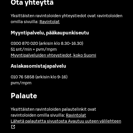
Ota yhteyttä
Yksittäisten ravintoloiden yhteystiedot ovat ravintoloiden
omilla sivuilla:
Ravintolat
Myyntipalvelu, pääkaupunkiseutu
0300 870 020 (arkisin klo 8.30-16.30)
51 snt/min + pvm/mpm
Myyntipalveluiden yhteystiedot, koko Suomi
Asiakasomistajapalvelu
010 76 5858 (arkisin klo 9-16)
pvm/mpm
Palaute
Yksittäisten ravintoloiden palautelinkit ovat
ravintoloiden omilla sivuilla:
Ravintolat
Lähetä palautetta sivustosta
Avautuu uuteen välilehteen