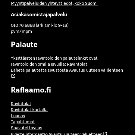
Myyntipalveluiden yhteystiedot, koko Suomi
Asiakasomistajapalvelu
010 76 5858 (arkisin klo 9-16)
pvm/mpm
Palaute
Yksittäisten ravintoloiden palautelinkit ovat
ravintoloiden omilla sivuilla:
Ravintolat
Lähetä palautetta sivustosta
Avautuu uuteen välilehteen
Raflaamo.fi
Ravintolat
Ravintolat kartalla
Lounas
Tapahtumat
Saavutettavuus
Evästeinformaatio
Avautuu uuteen välilehteen