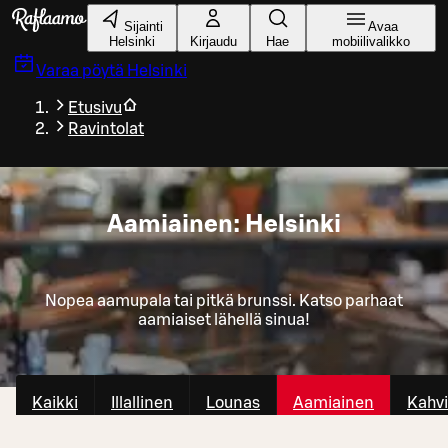
Siirry pääsisältöön
Sijainti
Avaa
Helsinki
Kirjaudu
Hae
mobiilivalikko
Varaa pöytä
Helsinki
Etusivu
Ravintolat
Aamiainen: Helsinki
Nopea aamupala tai pitkä brunssi. Katso parhaat
aamiaiset lähellä sinua!
Kaikki
Illallinen
Lounas
Aamiainen
Kahvi