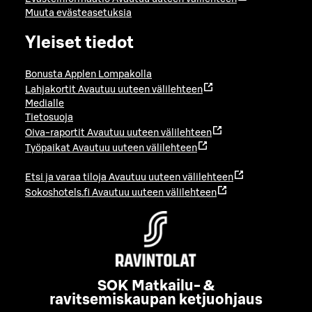
Muuta evästeasetuksia
Yleiset tiedot
Bonusta Applen Lompakolla
Lahjakortit
Avautuu uuteen välilehteen
Medialle
Tietosuoja
Oiva-raportit
Avautuu uuteen välilehteen
Työpaikat
Avautuu uuteen välilehteen
Etsi ja varaa tiloja
Avautuu uuteen välilehteen
Sokoshotels.fi
Avautuu uuteen välilehteen
SOK Matkailu- &
ravitsemiskaupan ketjuohjaus