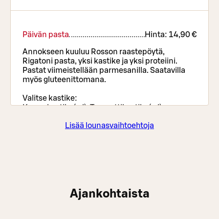
Päivän pasta
Hinta:
14,90 €
Annokseen kuuluu Rosson raastepöytä,
Rigatoni pasta, yksi kastike ja yksi proteiini.
Pastat viimeistellään parmesanilla. Saatavilla
myös gluteenittomana.
Valitse kastike:
Kermakastike(g,l), Tomaattikastike(g,l),
Pippurikastike(g,l), Dijonkastike(g,l), Kermainen
Lisää lounasvaihtoehtoja
hummerikastike(g,l) , Bolognese(g,l). Lisäkastike
+ 2€/kpl
Valitse proteiini:
Kana(g,l), Pekoni(g,l), Katkarapu(g,l), Nduja(g,l),
Kinkku(g,l), Lihapulla(g,l), Pepperoni(g,l),
Herkkusieni(g,l),Tonnikala(g,l), Feta(g,l).
Lisäproteiini +2€/kpl
Ajankohtaista
Päivän pizza
Hinta:
14,90 €