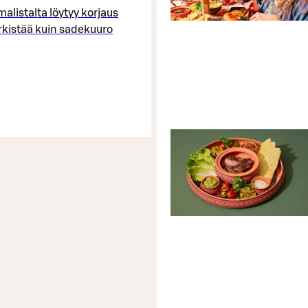
malistalta löytyy korjaus
rkistää kuin sadekuuro