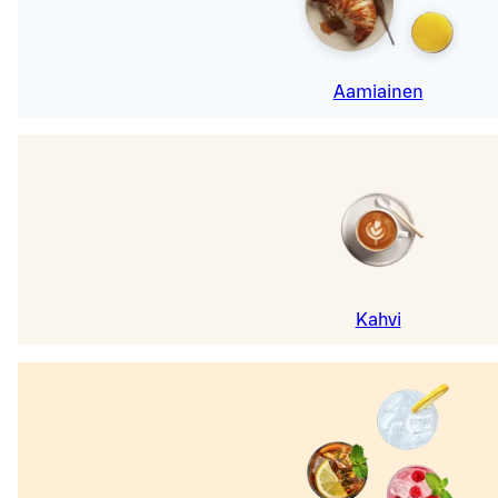
Aamiainen
Kahvi