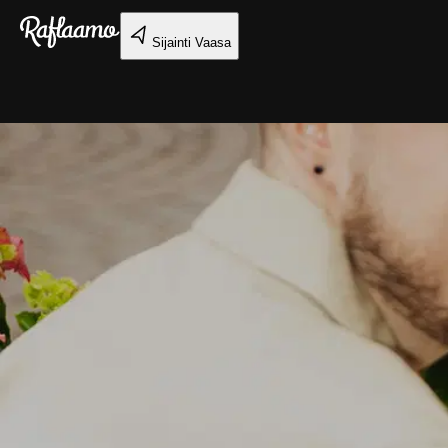
Siirry pääsisältöön
Sijainti
Vaasa