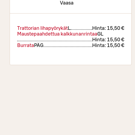
Vaasa
Trattorian lihapyörykät
L
Hinta:
15,50 €
Maustepaahdettua kalkkunanrintaa
G
L
Hinta:
15,50 €
Burrata
PÄ
G
Hinta:
15,50 €