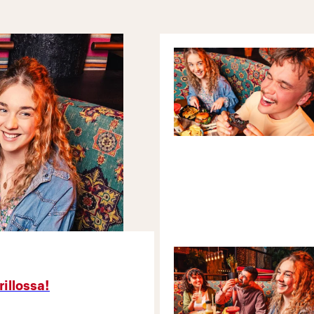
Valinnan mukaan 3 täytettä:
• aioli • ananas • Aura-juusto • aurinkokuivattu
tomaatti • BBQ-kastike • bolognese • broileri •
caesarkastike • creme-hollandaisekastike •
fetajuusto • friteeratut kaprikset • ilmakuivattu
kinkku • jalapeno • katkarapu • kesäkurpitsa •
kevätsipuli • kinkku • kylmäsavulohi •
kylmäsavustettu tofu • oliivi • mozzarella • nduja •
parmesaani • paprikahillo • pekoni • pepperoni •
persikka • pikkelöity punasipuli • rucola • tuore
herkkusieni • tuplajuusto • kirsikkatomaatti •
tonnikala • vuohenjuusto • Vöner • tofu
illossa!