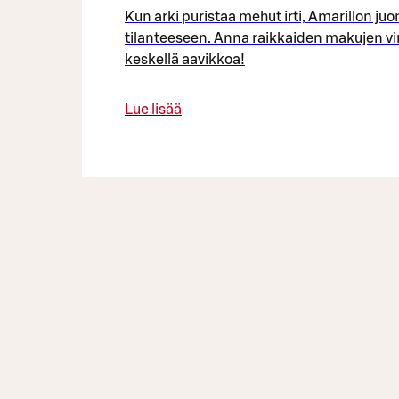
Kun arki puristaa mehut irti, Amarillon juo
tilanteeseen. Anna raikkaiden makujen vi
keskellä aavikkoa!
Lue lisää