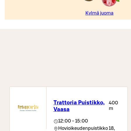
Kylmä juoma
Trattoria Puistikko,
400
m
Vaasa
12:00 - 15:00
Hovioikeudenpuistikko 18,