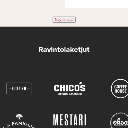
Näytä lisää
Ravintolaketjut