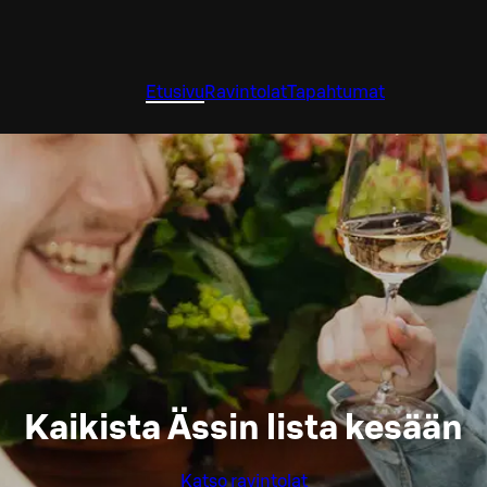
Etusivu
Ravintolat
Tapahtumat
Kaikista Ässin lista kesään
Katso ravintolat