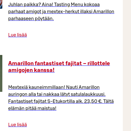
Juhlan paikka? Aina! Tasting Menu kokoaa
parhaat amigot ja mextex-herkut illaksi Amarillon
parhaaseen pöytään.
Lue lisää
Amarillon fantastiset fajitat – rillottele
amigojen kanssa!
Mextexiä kauneimmillaan! Nauti Amarillon
auringon alla tai nakkaa lätyt satulalaukkuusi.
Fantastiset fajitat S-Etukortilla alk. 23,50 €. Tältä
elämän pitää maistua!
Lue lisää