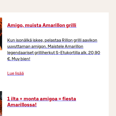
Amigo, muista Amarillon grilli
Kun isonälkä iskee, pelastaa Rillon grilli aavikon
uuvuttaman amigon. Maistele Amarillon
legendaariset grilliherkut S-Etukortilla alk. 20,90
€. Muy bien!
Lue lisää
1 ilta + monta amigoa = fiesta
Amarillossa!