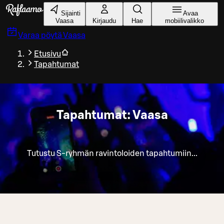
Siirry pääsisältöön
Sijainti
Avaa
Vaasa
Kirjaudu
Hae
mobiilivalikko
Varaa pöytä
Vaasa
Etusivu
Tapahtumat
Tapahtumat: Vaasa
Tutustu S-ryhmän ravintoloiden tapahtumiin...