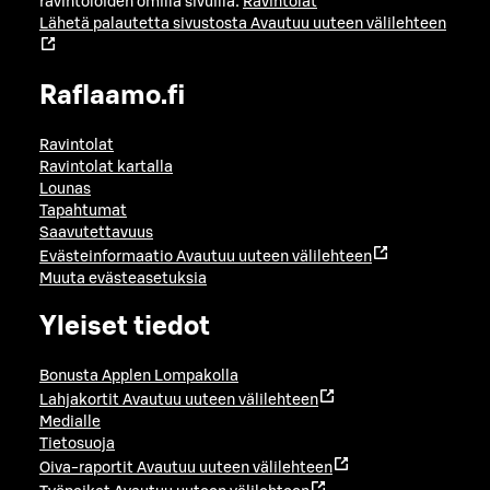
ravintoloiden omilla sivuilla:
Ravintolat
Lähetä palautetta sivustosta
Avautuu uuteen välilehteen
Raflaamo.fi
Ravintolat
Ravintolat kartalla
Lounas
Tapahtumat
Saavutettavuus
Evästeinformaatio
Avautuu uuteen välilehteen
Muuta evästeasetuksia
Yleiset tiedot
Bonusta Applen Lompakolla
Lahjakortit
Avautuu uuteen välilehteen
Medialle
Tietosuoja
Oiva-raportit
Avautuu uuteen välilehteen