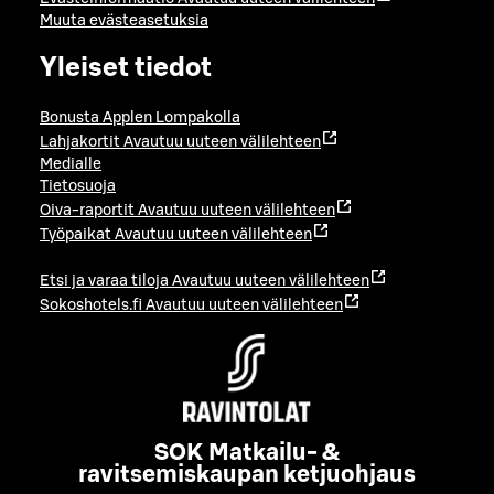
Muuta evästeasetuksia
Yleiset tiedot
Bonusta Applen Lompakolla
Lahjakortit
Avautuu uuteen välilehteen
Medialle
Tietosuoja
Oiva-raportit
Avautuu uuteen välilehteen
Työpaikat
Avautuu uuteen välilehteen
Etsi ja varaa tiloja
Avautuu uuteen välilehteen
Sokoshotels.fi
Avautuu uuteen välilehteen
SOK Matkailu- &
ravitsemiskaupan ketjuohjaus