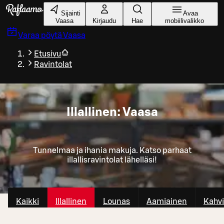
Siirry pääsisältöön
Sijainti
Avaa
Vaasa
Kirjaudu
Hae
mobiilivalikko
Varaa pöytä
Vaasa
Etusivu
Ravintolat
Illallinen: Vaasa
Tunnelmaa ja ihania makuja. Katso parhaat
illallisravintolat lähelläsi!
Kaikki
Illallinen
Lounas
Aamiainen
Kahvi