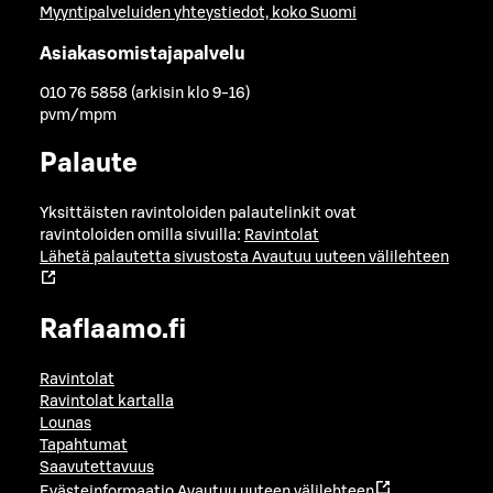
Myyntipalveluiden yhteystiedot, koko Suomi
Asiakasomistajapalvelu
010 76 5858 (arkisin klo 9-16)
pvm/mpm
Palaute
Yksittäisten ravintoloiden palautelinkit ovat
ravintoloiden omilla sivuilla:
Ravintolat
Lähetä palautetta sivustosta
Avautuu uuteen välilehteen
Raflaamo.fi
Ravintolat
Ravintolat kartalla
Lounas
Tapahtumat
Saavutettavuus
Evästeinformaatio
Avautuu uuteen välilehteen