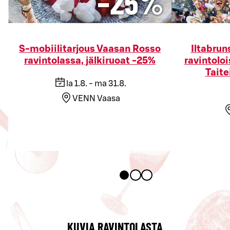
S-mobiilitarjous Vaasan Rosso
Iltabrun
ravintolassa, jälkiruoat -25%
ravintol
Taite
la 1.8. - ma 31.8.
VENN Vaasa
KUVIA RAVINTOLASTA