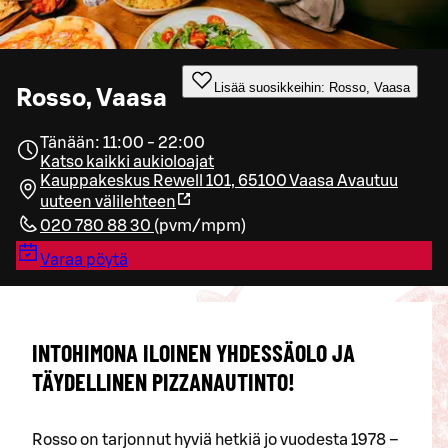
Lisää suosikkeihin: Rosso, Vaasa
Rosso, Vaasa
Tänään: 11:00 - 22:00
Katso kaikki aukioloajat
Kauppakeskus Rewell 101, 65100 Vaasa
Avautuu
uuteen välilehteen
020 780 88 30
(
pvm/mpm
)
Varaa pöytä
INTOHIMONA ILOINEN YHDESSÄOLO JA
TÄYDELLINEN PIZZANAUTINTO!
Rosso on tarjonnut hyviä hetkiä jo vuodesta 1978 –