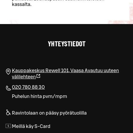
kassalta.
YHTEYSTIEDOT
Kauppakeskus Rewell 101
,
Vaasa
Avautuu uuteen
välilehteen
020 780 88 30
Puhelun hinta pvm/mpm
Ravintolaan on pääsy pyörätuolilla
Meillä käy S-Card