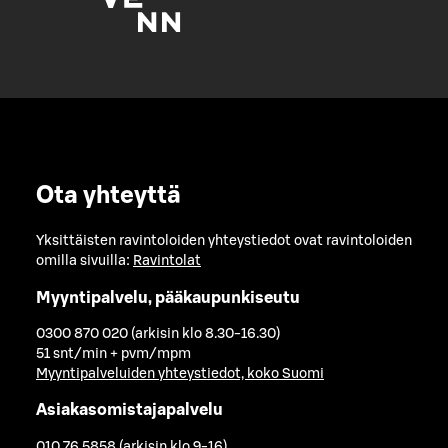
Ota yhteyttä
Yksittäisten ravintoloiden yhteystiedot ovat ravintoloiden
omilla sivuilla:
Ravintolat
Myyntipalvelu, pääkaupunkiseutu
0300 870 020 (arkisin klo 8.30-16.30)
51 snt/min + pvm/mpm
Myyntipalveluiden yhteystiedot, koko Suomi
Asiakasomistajapalvelu
010 76 5858 (arkisin klo 9-16)