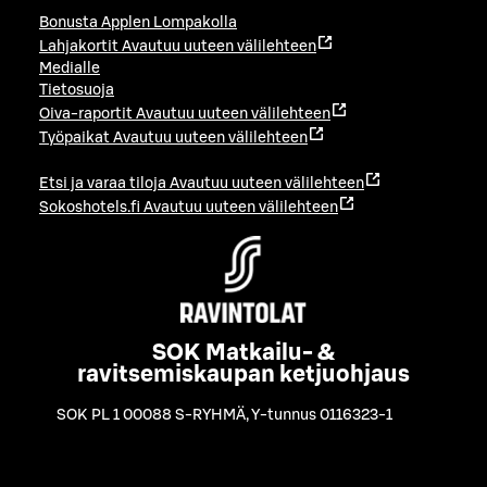
Bonusta Applen Lompakolla
Lahjakortit
Avautuu uuteen välilehteen
Medialle
Tietosuoja
Oiva-raportit
Avautuu uuteen välilehteen
Työpaikat
Avautuu uuteen välilehteen
Etsi ja varaa tiloja
Avautuu uuteen välilehteen
Sokoshotels.fi
Avautuu uuteen välilehteen
SOK Matkailu- &
ravitsemiskaupan ketjuohjaus
SOK PL 1 00088 S-RYHMÄ
,
Y-tunnus 0116323-1