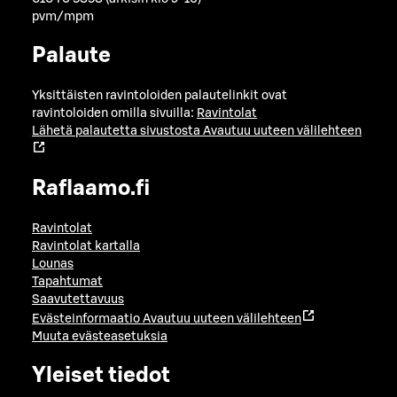
pvm/mpm
Palaute
Yksittäisten ravintoloiden palautelinkit ovat
ravintoloiden omilla sivuilla:
Ravintolat
Lähetä palautetta sivustosta
Avautuu uuteen välilehteen
Raflaamo.fi
Ravintolat
Ravintolat kartalla
Lounas
Tapahtumat
Saavutettavuus
Evästeinformaatio
Avautuu uuteen välilehteen
Muuta evästeasetuksia
Yleiset tiedot