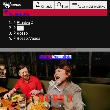
Siirry pääsisältöön
Kirjaudu
Hae
Avaa mobiilivalikko
Varaa pöytä
Etusivu
…
Rosso
Rosso, Vaasa
Esittely
Ruokalista