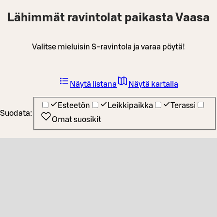
Lähimmät ravintolat paikasta Vaasa
Valitse mieluisin S-ravintola ja varaa pöytä!
Näytä listana
Näytä kartalla
Esteetön
Leikkipaikka
Terassi
Suodata:
Omat suosikit