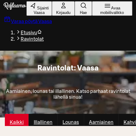
Siirry pääsisältöön
Sijainti
Avaa
Vaasa
Kirjaudu
Hae
mobiilivalikko
Varaa pöytä
Vaasa
Etusivu
Ravintolat
Ravintolat: Vaasa
Aamiainen, lounas tai illallinen. Katso parhaat ravintolat
lähellä sinua!
Kaikki
Illallinen
Lounas
Aamiainen
Kahvi