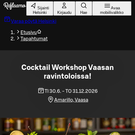
Siirry pääsisältöön
Sijainti
Avaa
Helsinki
Kirjaudu
Hae
mobiilivalikko
Varaa pöytä
Helsinki
Etusivu
Tapahtumat
Cocktail Workshop Vaasan
ravintoloissa!
TI 30.6. - TO 31.12.2026
Amarillo, Vaasa