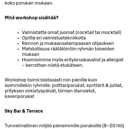
koko porukan mukaan.
Mitä workshop sisältää?
Valmistatte omat juomat (cocktail tai mocktail)
Opitte eri valmistustekniikoita
Rennon ja mukaansatempaavan ohjauksen
Mahdollisuus räätälöintiin ryhmän toiveiden
mukaan
Huomioimme myös erityisruokavaliot ja allergiat
– kerrothan niistä etukäteen.
Workshop toimii loistavasti niin pienille kuin
isommillekin ryhmille: polttariporukat, synttärit & juhlat,
yrityksen virkistyspäivät, tiimien illanvietot,
kaveriporukat
Sky Bar & Terrace
Tunnelmallinen miljöö pienemmille porukoille (8–20 hlö)