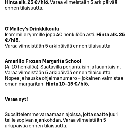
Hinta alk. 25 €/hlö.
Varaa viimeistään 5 arkipäivää
ennen tilaisuutta.
O’Malley’s Drinkkikoulu
Isommille ryhmille jopa 40 henkilöön asti.
Hinta alk. 25
€/hlö.
Varaa viimeistään 5 arkipäivää ennen tilaisuutta.
Amarillo Frozen Margarita School
(4-10 henkilöä). Saatavilla perjantaisin ja lauantaisin.
Varaa viimeistään 5 arkipäivää ennen tilaisuutta.
Nopea ja hauska ohjelmanumero – jokainen valmistaa
oman margaritan.
Hinta 10–15 €/hlö.
Varaa nyt!
Suosittelemme varaamaan ajoissa, jotta saatte juuri
teille sopivan ajankohdan. Varaa viimeistään 5
arkipäivää ennen tilaisuutta.