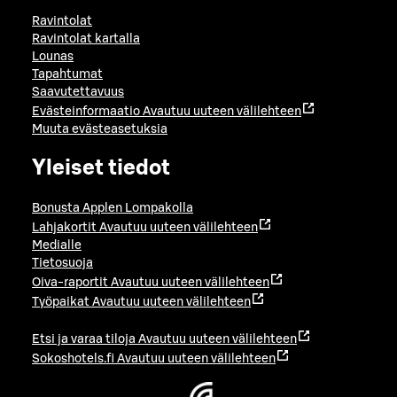
Ravintolat
Ravintolat kartalla
Lounas
Tapahtumat
Saavutettavuus
Evästeinformaatio
Avautuu uuteen välilehteen
Muuta evästeasetuksia
Yleiset tiedot
Bonusta Applen Lompakolla
Lahjakortit
Avautuu uuteen välilehteen
Medialle
Tietosuoja
Oiva-raportit
Avautuu uuteen välilehteen
Työpaikat
Avautuu uuteen välilehteen
Etsi ja varaa tiloja
Avautuu uuteen välilehteen
Sokoshotels.fi
Avautuu uuteen välilehteen