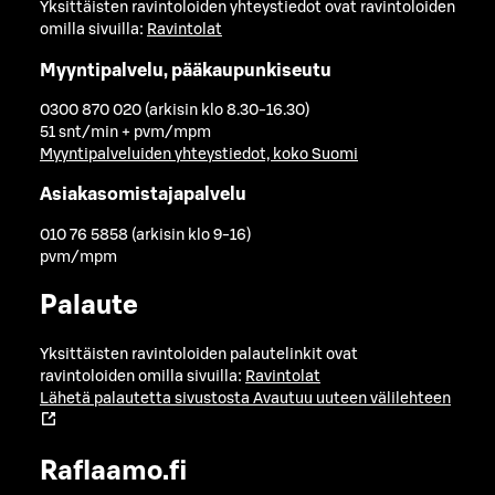
Yksittäisten ravintoloiden yhteystiedot ovat ravintoloiden
omilla sivuilla:
Ravintolat
Myyntipalvelu, pääkaupunkiseutu
0300 870 020 (arkisin klo 8.30-16.30)
51 snt/min + pvm/mpm
Myyntipalveluiden yhteystiedot, koko Suomi
Asiakasomistajapalvelu
010 76 5858 (arkisin klo 9-16)
pvm/mpm
Palaute
Yksittäisten ravintoloiden palautelinkit ovat
ravintoloiden omilla sivuilla:
Ravintolat
Lähetä palautetta sivustosta
Avautuu uuteen välilehteen
Raflaamo.fi