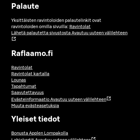
Palaute
Yksittäisten ravintoloiden palautelinkit ovat
ravintoloiden omilla sivuilla:
Ravintolat
Lähetä palautetta sivustosta
Avautuu uuteen välilehteen
Raflaamo.fi
Ravintolat
Ravintolat kartalla
Lounas
Tapahtumat
Saavutettavuus
Evästeinformaatio
Avautuu uuteen välilehteen
Muuta evästeasetuksia
Yleiset tiedot
Bonusta Applen Lompakolla