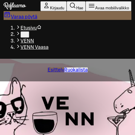
Siirry pääsisältöön
Kirjaudu
Hae
Avaa mobiilivalikko
Varaa pöytä
Etusivu
…
VENN
VENN Vaasa
Esittely
Ruokalista