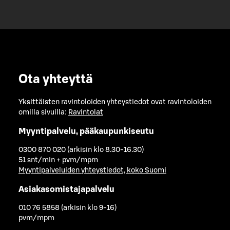
Ota yhteyttä
Yksittäisten ravintoloiden yhteystiedot ovat ravintoloiden
omilla sivuilla:
Ravintolat
Myyntipalvelu, pääkaupunkiseutu
0300 870 020 (arkisin klo 8.30-16.30)
51 snt/min + pvm/mpm
Myyntipalveluiden yhteystiedot, koko Suomi
Asiakasomistajapalvelu
010 76 5858 (arkisin klo 9-16)
pvm/mpm