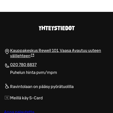
YHTEYSTIEDOT
Kauppakeskus Rewell 101
,
Vaasa
Avautuu uuteen
välilehteen
020 780 8837
Puhelun hinta pvm/mpm
Ravintolaan on pääsy pyörätuolilla
Meillä käy S-Card
Anna palautetta