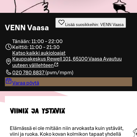
Lisää suosikkeihin: VENN Vaasa
VENN Vaasa
Tänään: 11:00 - 22:00
Keittiö: 11:00 - 21:30
Katso kaikki aukioloajat
Kauppakeskus Rewell 101, 65100 Vaasa
Avautuu
uuteen välilehteen
020 780 8837
(
pvm/mpm
)
Varaa pöytä
VIINIÄ JA YSTÄVIÄ
Elämässä ei ole mitään niin arvokasta kuin ystävät,
viini ja ruoka. Koko kovan kolmikon tapaat yhdellä