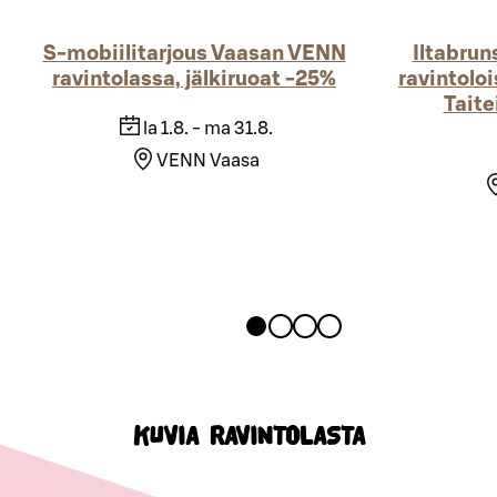
S-mobiilitarjous Vaasan VENN
Iltabrun
ravintolassa, jälkiruoat -25%
ravintol
Taite
la 1.8. - ma 31.8.
VENN Vaasa
KUVIA RAVINTOLASTA