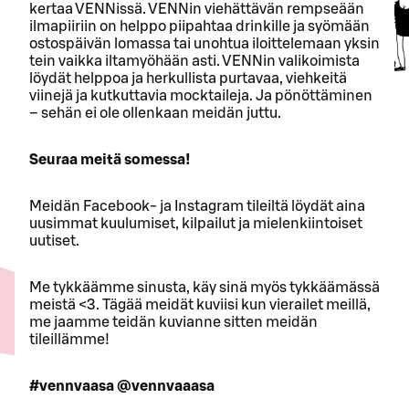
kertaa VENNissä. VENNin viehättävän rempseään
ilmapiiriin on helppo piipahtaa drinkille ja syömään
ostospäivän lomassa tai unohtua iloittelemaan yksin
tein vaikka iltamyöhään asti. VENNin valikoimista
löydät helppoa ja herkullista purtavaa, viehkeitä
viinejä ja kutkuttavia mocktaileja. Ja pönöttäminen
– sehän ei ole ollenkaan meidän juttu.
Seuraa meitä somessa!
Meidän Facebook- ja Instagram tileiltä löydät aina
uusimmat kuulumiset, kilpailut ja mielenkiintoiset
uutiset.
Me tykkäämme sinusta, käy sinä myös tykkäämässä
meistä <3. Tägää meidät kuviisi kun vierailet meillä,
me jaamme teidän kuvianne sitten meidän
tileillämme!
#vennvaasa @vennvaaasa