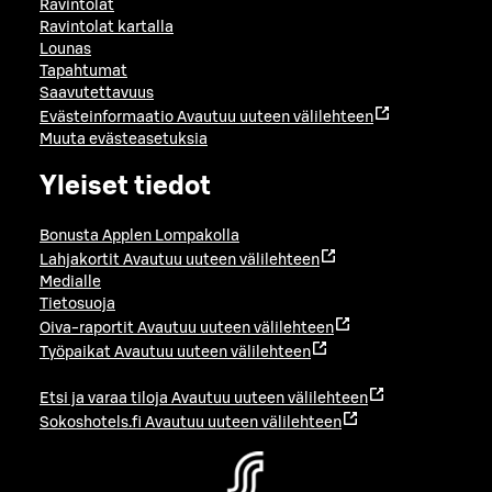
Ravintolat
Ravintolat kartalla
Lounas
Tapahtumat
Saavutettavuus
Evästeinformaatio
Avautuu uuteen välilehteen
Muuta evästeasetuksia
Yleiset tiedot
Bonusta Applen Lompakolla
Lahjakortit
Avautuu uuteen välilehteen
Medialle
Tietosuoja
Oiva-raportit
Avautuu uuteen välilehteen
Työpaikat
Avautuu uuteen välilehteen
Etsi ja varaa tiloja
Avautuu uuteen välilehteen
Sokoshotels.fi
Avautuu uuteen välilehteen