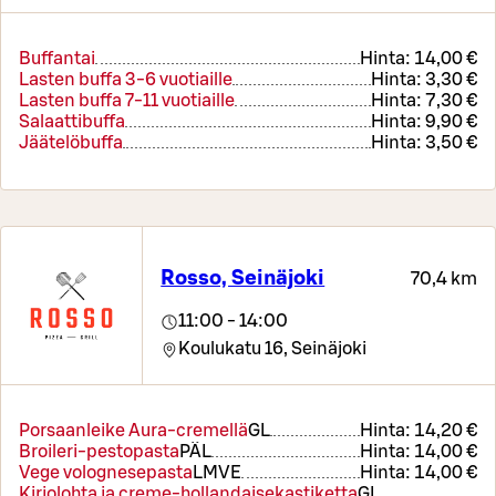
Buffantai
Hinta:
14,00 €
Lasten buffa 3-6 vuotiaille
Hinta:
3,30 €
Lasten buffa 7-11 vuotiaille
Hinta:
7,30 €
Salaattibuffa
Hinta:
9,90 €
Jäätelöbuffa
Hinta:
3,50 €
Rosso, Seinäjoki
70,4 km
11:00 - 14:00
Koulukatu 16,
Seinäjoki
Porsaanleike Aura-cremellä
G
L
Hinta:
14,20 €
Broileri-pestopasta
PÄ
L
Hinta:
14,00 €
Vege volognesepasta
L
M
VE
Hinta:
14,00 €
Kirjolohta ja creme-hollandaisekastiketta
G
L