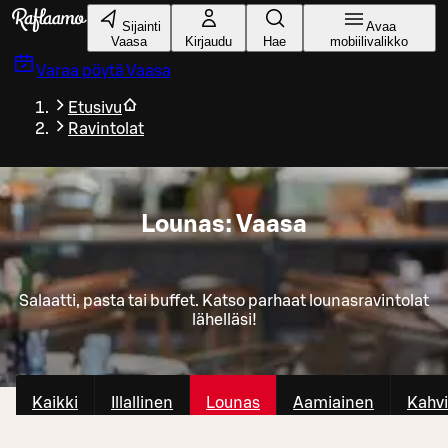
Siirry pääsisältöön
Sijainti
Avaa
Vaasa
Kirjaudu
Hae
mobiilivalikko
Varaa pöytä
Vaasa
Etusivu
Ravintolat
Lounas: Vaasa
Salaatti, pasta tai buffet. Katso parhaat lounasravintolat
lähelläsi!
Kaikki
Illallinen
Lounas
Aamiainen
Kahvi