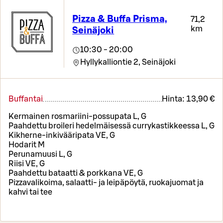
Pizza & Buffa Prisma,
71,2
km
Seinäjoki
10:30 - 20:00
Hyllykalliontie 2,
Seinäjoki
Buffantai
Hinta:
13,90 €
Kermainen rosmariini-possupata L, G
Paahdettu broileri hedelmäisessä currykastikkeessa L, G
Kikherne-inkivääripata VE, G
Hodarit M
Perunamuusi L, G
Riisi VE, G
Paahdettu bataatti & porkkana VE, G
Pizzavalikoima, salaatti- ja leipäpöytä, ruokajuomat ja
kahvi tai tee