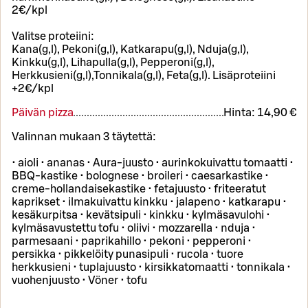
2€/kpl
Valitse proteiini:
Kana(g,l), Pekoni(g,l), Katkarapu(g,l), Nduja(g,l),
Kinkku(g,l), Lihapulla(g,l), Pepperoni(g,l),
Herkkusieni(g,l),Tonnikala(g,l), Feta(g,l). Lisäproteiini
+2€/kpl
Päivän pizza
Hinta:
14,90 €
Valinnan mukaan 3 täytettä:
• aioli • ananas • Aura-juusto • aurinkokuivattu tomaatti •
BBQ-kastike • bolognese • broileri • caesarkastike •
creme-hollandaisekastike • fetajuusto • friteeratut
kaprikset • ilmakuivattu kinkku • jalapeno • katkarapu •
kesäkurpitsa • kevätsipuli • kinkku • kylmäsavulohi •
kylmäsavustettu tofu • oliivi • mozzarella • nduja •
parmesaani • paprikahillo • pekoni • pepperoni •
persikka • pikkelöity punasipuli • rucola • tuore
herkkusieni • tuplajuusto • kirsikkatomaatti • tonnikala •
vuohenjuusto • Vöner • tofu