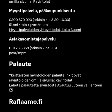
omilla sivuilla:
Ravintolat
Myyntipalvelu, pääkaupunkiseutu
0300 870 020 (arkisin klo 8.30-16.30)
51 snt/min + pvm/mpm
Myyntipalveluiden yhteystiedot, koko Suomi
Asiakasomistajapalvelu
010 76 5858 (arkisin klo 9-16)
pvm/mpm
Palaute
Yksittäisten ravintoloiden palautelinkit ovat
ravintoloiden omilla sivuilla:
Ravintolat
Lähetä palautetta sivustosta
Avautuu uuteen välilehteen
Raflaamo.fi