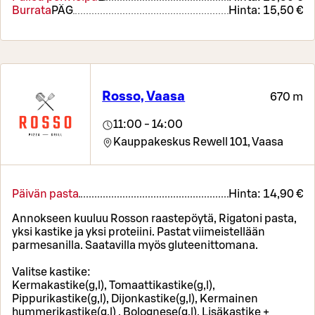
Burrata
PÄ
G
Hinta:
15,50 €
Rosso, Vaasa
670 m
11:00 - 14:00
Kauppakeskus Rewell 101,
Vaasa
Päivän pasta
Hinta:
14,90 €
Annokseen kuuluu Rosson raastepöytä, Rigatoni pasta,
yksi kastike ja yksi proteiini. Pastat viimeistellään
parmesanilla. Saatavilla myös gluteenittomana.
Valitse kastike:
Kermakastike(g,l), Tomaattikastike(g,l),
Pippurikastike(g,l), Dijonkastike(g,l), Kermainen
hummerikastike(g,l) , Bolognese(g,l). Lisäkastike +