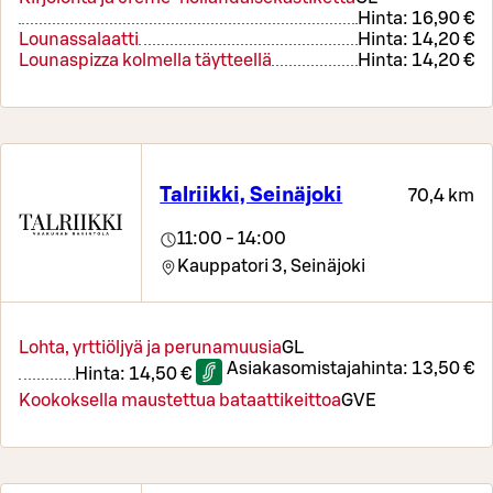
Hinta:
16,90 €
Lounassalaatti
Hinta:
14,20 €
Lounaspizza kolmella täytteellä
Hinta:
14,20 €
Talriikki, Seinäjoki
70,4 km
11:00 - 14:00
Kauppatori 3,
Seinäjoki
Lohta, yrttiöljyä ja perunamuusia
G
L
Asiakasomistajahinta:
13,50 €
Hinta:
14,50 €
Kookoksella maustettua bataattikeittoa
G
VE