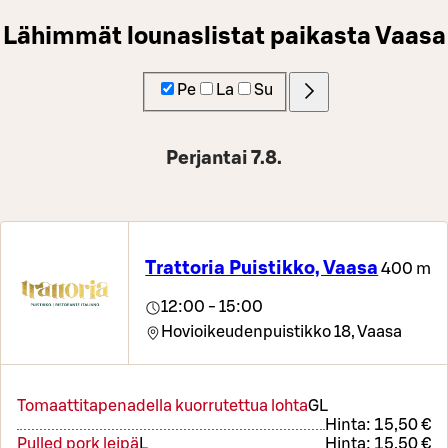
Lähimmät lounaslistat paikasta Vaasa
Pe
La
Su
Perjantai 7.8.
Trattoria Puistikko, Vaasa
400 m
12:00 - 15:00
Hovioikeudenpuistikko 18,
Vaasa
Tomaattitapenadella kuorrutettua lohta
G
L
Hinta:
15,50 €
Pulled pork leipä
L
Hinta:
15,50 €