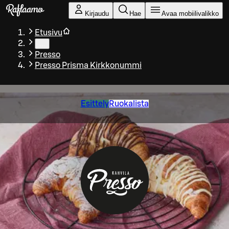
Siirry pääsisältöön
Kirjaudu
Hae
Avaa mobiilivalikko
Etusivu
…
Presso
Presso Prisma Kirkkonummi
Esittely
Ruokalista