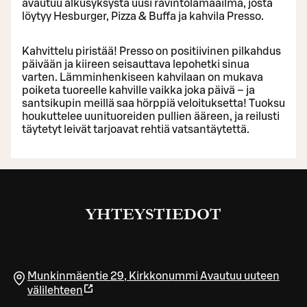
avautuu alkusyksystä uusi ravintolamaailma, josta
löytyy Hesburger, Pizza & Buffa ja kahvila Presso.
Kahvittelu piristää! Presso on positiivinen pilkahdus
päivään ja kiireen seisauttava lepohetki sinua
varten. Lämminhenkiseen kahvilaan on mukava
poiketa tuoreelle kahville vaikka joka päivä – ja
santsikupin meillä saa hörppiä veloituksetta! Tuoksu
houkuttelee uunituoreiden pullien ääreen, ja reilusti
täytetyt leivät tarjoavat rehtiä vatsantäytettä.
YHTEYSTIEDOT
Munkinmäentie 29
,
Kirkkonummi
Avautuu uuteen
välilehteen