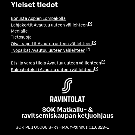
Yleiset tiedot
Bonusta Applen Lompakolla
Lahjakortit
Avautuu uuteen välilehteen
Medialle
Tietosuoja
Oiva-raportit
Avautuu uuteen välilehteen
Työpaikat
Avautuu uuteen välilehteen
Etsi ja varaa tiloja
Avautuu uuteen välilehteen
Sokoshotels.fi
Avautuu uuteen välilehteen
SOK Matkailu- &
ravitsemiskaupan ketjuohjaus
SOK PL 1 00088 S-RYHMÄ
,
Y-tunnus 0116323-1