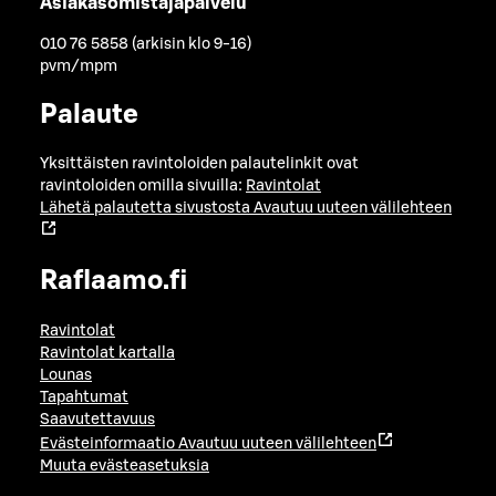
Asiakasomistajapalvelu
010 76 5858 (arkisin klo 9-16)
pvm/mpm
Palaute
Yksittäisten ravintoloiden palautelinkit ovat
ravintoloiden omilla sivuilla:
Ravintolat
Lähetä palautetta sivustosta
Avautuu uuteen välilehteen
Raflaamo.fi
Ravintolat
Ravintolat kartalla
Lounas
Tapahtumat
Saavutettavuus
Evästeinformaatio
Avautuu uuteen välilehteen
Muuta evästeasetuksia