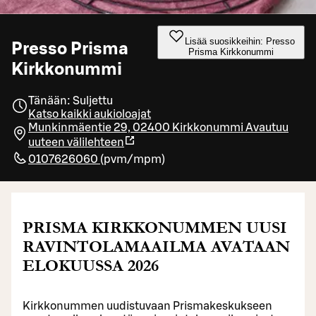
Lisää suosikkeihin: Presso
Presso Prisma
Prisma Kirkkonummi
Kirkkonummi
Tänään: Suljettu
Katso kaikki aukioloajat
Munkinmäentie 29, 02400 Kirkkonummi
Avautuu
uuteen välilehteen
0107626060
(
pvm/mpm
)
PRISMA KIRKKONUMMEN UUSI
RAVINTOLAMAAILMA AVATAAN
ELOKUUSSA 2026
Kirkkonummen uudistuvaan Prismakeskukseen