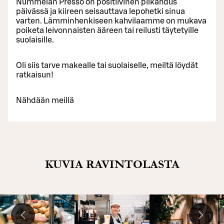
Nummelan Presso on positiivinen pilkahdus
päivässä ja kiireen seisauttava lepohetki sinua
varten. Lämminhenkiseen kahvilaamme on mukava
poiketa leivonnaisten ääreen tai reilusti täytetyille
suolaisille.
Oli siis tarve makealle tai suolaiselle, meiltä löydät
ratkaisun!
Nähdään meillä
KUVIA RAVINTOLASTA