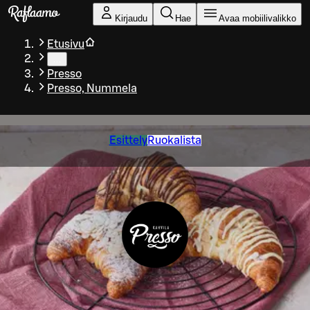
Siirry pääsisältöön
Kirjaudu
Hae
Avaa mobiilivalikko
Etusivu
…
Presso
Presso, Nummela
Esittely
Ruokalista