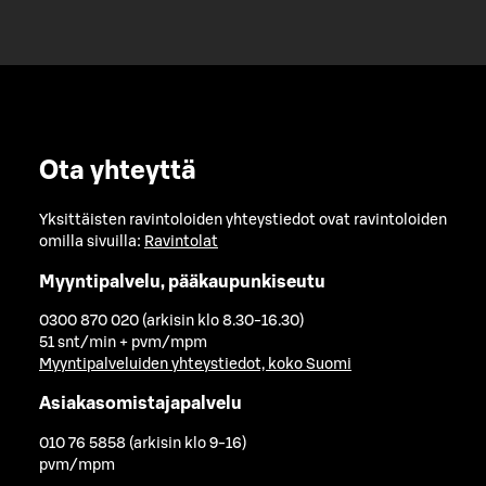
Ota yhteyttä
Yksittäisten ravintoloiden yhteystiedot ovat ravintoloiden
omilla sivuilla:
Ravintolat
Myyntipalvelu, pääkaupunkiseutu
0300 870 020 (arkisin klo 8.30-16.30)
51 snt/min + pvm/mpm
Myyntipalveluiden yhteystiedot, koko Suomi
Asiakasomistajapalvelu
010 76 5858 (arkisin klo 9-16)
pvm/mpm