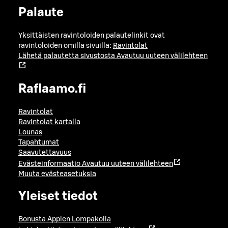
Palaute
Yksittäisten ravintoloiden palautelinkit ovat
ravintoloiden omilla sivuilla:
Ravintolat
Lähetä palautetta sivustosta
Avautuu uuteen välilehteen
Raflaamo.fi
Ravintolat
Ravintolat kartalla
Lounas
Tapahtumat
Saavutettavuus
Evästeinformaatio
Avautuu uuteen välilehteen
Muuta evästeasetuksia
Yleiset tiedot
Bonusta Applen Lompakolla