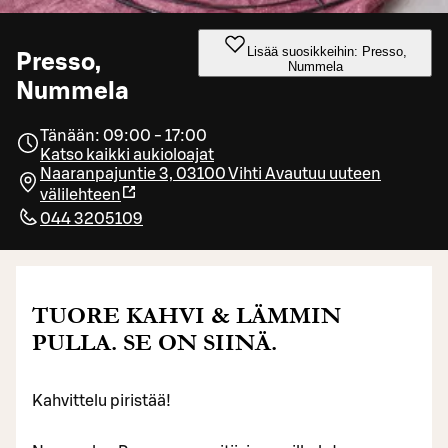
Lisää suosikkeihin: Presso,
Presso,
Nummela
Nummela
Tänään: 09:00 - 17:00
Katso kaikki aukioloajat
Naaranpajuntie 3, 03100 Vihti
Avautuu uuteen
välilehteen
044 3205109
TUORE KAHVI & LÄMMIN
PULLA. SE ON SIINÄ.
Kahvittelu piristää!