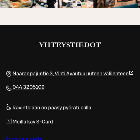
YHTEYSTIEDOT
Naaranpajuntie 3
,
Vihti
Avautuu uuteen välilehteen
044 3205109
Ravintolaan on pääsy pyörätuolilla
Meillä käy S-Card
Anna palautetta