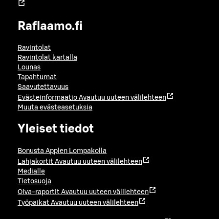
Raflaamo.fi
Ravintolat
Ravintolat kartalla
Lounas
Tapahtumat
Saavutettavuus
Evästeinformaatio
Avautuu uuteen välilehteen
Muuta evästeasetuksia
Yleiset tiedot
Bonusta Applen Lompakolla
Lahjakortit
Avautuu uuteen välilehteen
Medialle
Tietosuoja
Oiva-raportit
Avautuu uuteen välilehteen
Työpaikat
Avautuu uuteen välilehteen