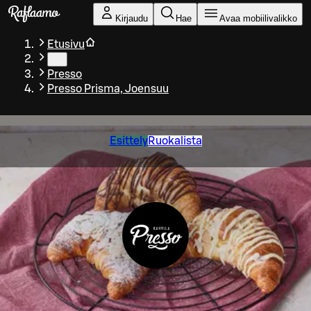
Siirry pääsisältöön
Kirjaudu
Hae
Avaa mobiilivalikko
Etusivu
…
Presso
Presso Prisma, Joensuu
Esittely
Ruokalista