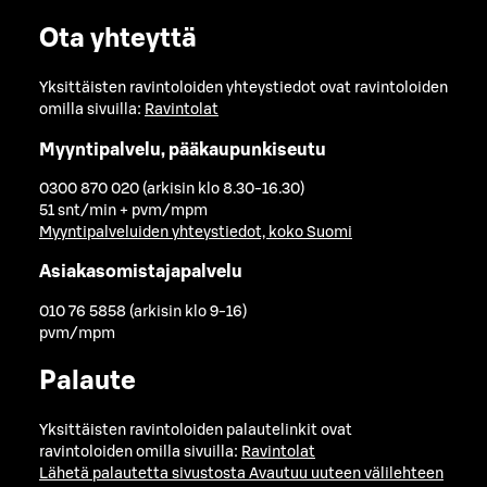
Ota yhteyttä
Yksittäisten ravintoloiden yhteystiedot ovat ravintoloiden
omilla sivuilla:
Ravintolat
Myyntipalvelu, pääkaupunkiseutu
0300 870 020 (arkisin klo 8.30-16.30)
51 snt/min + pvm/mpm
Myyntipalveluiden yhteystiedot, koko Suomi
Asiakasomistajapalvelu
010 76 5858 (arkisin klo 9-16)
pvm/mpm
Palaute
Yksittäisten ravintoloiden palautelinkit ovat
ravintoloiden omilla sivuilla:
Ravintolat
Lähetä palautetta sivustosta
Avautuu uuteen välilehteen