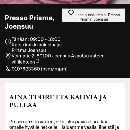
Lisää suosikkeihin: Presso
Presso Prisma,
Prisma, Joensuu
Joensuu
Tänään: 09:00 - 18:00
Katso kaikki aukioloajat
Prisma Joensuu
Voimatie 2, 80100 Joensuu
Avautuu uuteen
välilehteen
0107623360
(
pvm/mpm
)
AINA TUORETTA KAHVIA JA
PULLAA
Presso on sitä varten, että joka päivä olisi aikaa
omalle hyvälle hetkelle. Haluamme vaalia läheistä ja