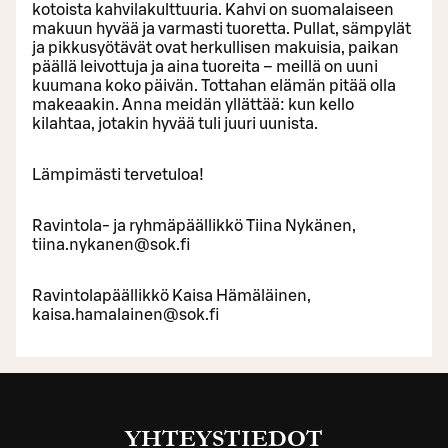
kotoista kahvilakulttuuria. Kahvi on suomalaiseen
makuun hyvää ja varmasti tuoretta. Pullat, sämpylät
ja pikkusyötävät ovat herkullisen makuisia, paikan
päällä leivottuja ja aina tuoreita – meillä on uuni
kuumana koko päivän. Tottahan elämän pitää olla
makeaakin. Anna meidän yllättää: kun kello
kilahtaa, jotakin hyvää tuli juuri uunista.
Lämpimästi tervetuloa!
Ravintola- ja ryhmäpäällikkö Tiina Nykänen,
tiina.nykanen@sok.fi
Ravintolapäällikkö Kaisa Hämäläinen,
kaisa.hamalainen@sok.fi
YHTEYSTIEDOT