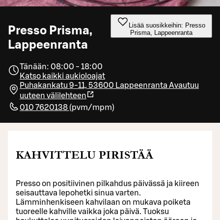
Lisää suosikkeihin: Presso
Presso Prisma,
Prisma, Lappeenranta
Lappeenranta
Tänään: 08:00 - 18:00
Katso kaikki aukioloajat
Puhakankatu 9-11, 53600 Lappeenranta
Avautuu
uuteen välilehteen
010 7620138
(
pvm/mpm
)
KAHVITTELU PIRISTÄÄ
Presso on positiivinen pilkahdus päivässä ja kiireen
seisauttava lepohetki sinua varten.
Lämminhenkiseen kahvilaan on mukava poiketa
tuoreelle kahville vaikka joka päivä. Tuoksu