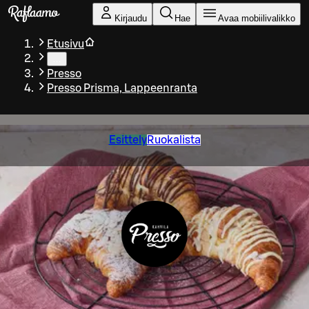
Siirry pääsisältöön
Kirjaudu
Hae
Avaa mobiilivalikko
Etusivu
…
Presso
Presso Prisma, Lappeenranta
Esittely
Ruokalista