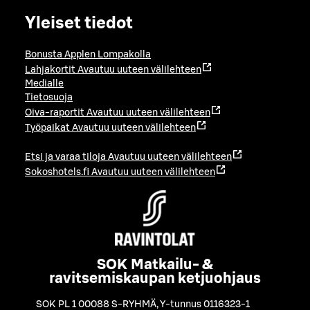
Yleiset tiedot
Bonusta Applen Lompakolla
Lahjakortit
Avautuu uuteen välilehteen
Medialle
Tietosuoja
Oiva-raportit
Avautuu uuteen välilehteen
Työpaikat
Avautuu uuteen välilehteen
Etsi ja varaa tiloja
Avautuu uuteen välilehteen
Sokoshotels.fi
Avautuu uuteen välilehteen
SOK Matkailu- &
ravitsemiskaupan ketjuohjaus
SOK PL 1 00088 S-RYHMÄ
,
Y-tunnus 0116323-1