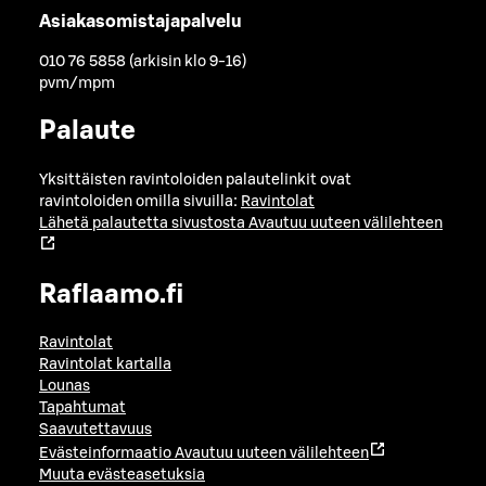
Asiakasomistajapalvelu
010 76 5858 (arkisin klo 9-16)
pvm/mpm
Palaute
Yksittäisten ravintoloiden palautelinkit ovat
ravintoloiden omilla sivuilla:
Ravintolat
Lähetä palautetta sivustosta
Avautuu uuteen välilehteen
Raflaamo.fi
Ravintolat
Ravintolat kartalla
Lounas
Tapahtumat
Saavutettavuus
Evästeinformaatio
Avautuu uuteen välilehteen
Muuta evästeasetuksia