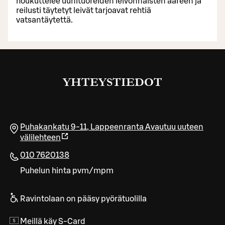
houkuttelee uunituoreiden leivonnaisten ääreen ja
reilusti täytetyt leivät tarjoavat rehtiä
vatsantäytettä.
YHTEYSTIEDOT
Puhakankatu 9-11
,
Lappeenranta
Avautuu uuteen
välilehteen
010 7620138
Puhelun hinta pvm/mpm
Ravintolaan on pääsy pyörätuolilla
Meillä käy S-Card