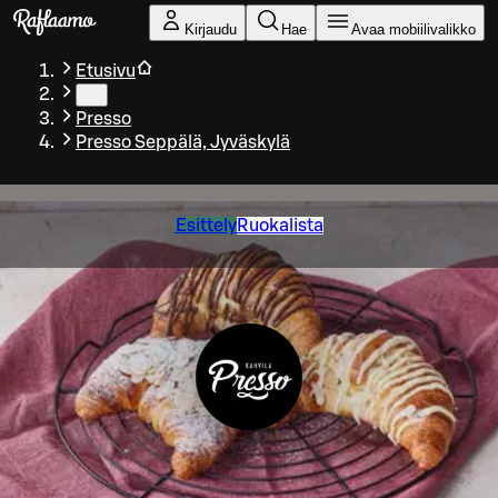
Siirry pääsisältöön
Kirjaudu
Hae
Avaa mobiilivalikko
Etusivu
…
Presso
Presso Seppälä, Jyväskylä
Esittely
Ruokalista