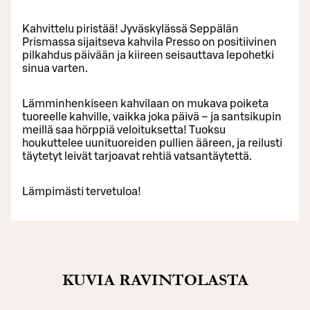
Kahvittelu piristää! Jyväskylässä Seppälän
Prismassa sijaitseva kahvila Presso on positiivinen
pilkahdus päivään ja kiireen seisauttava lepohetki
sinua varten.
Lämminhenkiseen kahvilaan on mukava poiketa
tuoreelle kahville, vaikka joka päivä – ja santsikupin
meillä saa hörppiä veloituksetta! Tuoksu
houkuttelee uunituoreiden pullien ääreen, ja reilusti
täytetyt leivät tarjoavat rehtiä vatsantäytettä.
Lämpimästi tervetuloa!
KUVIA RAVINTOLASTA