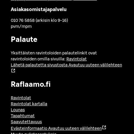
Asiakasomistajapalvelu
010 76 5858 (arkisin klo 9-16)
pvm/mpm
Palaute
Yksittäisten ravintoloiden palautelinkit ovat
ravintoloiden omilla sivuilla:
Ravintolat
Lähetä palautetta sivustosta
Avautuu uuteen välilehteen
Raflaamo.fi
Ravintolat
Ravintolat kartalla
Lounas
Tapahtumat
Saavutettavuus
Evästeinformaatio
Avautuu uuteen välilehteen