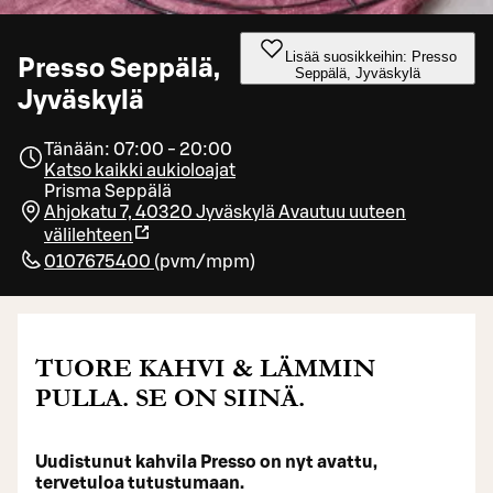
Lisää suosikkeihin: Presso
Presso Seppälä,
Seppälä, Jyväskylä
Jyväskylä
Tänään: 07:00 - 20:00
Katso kaikki aukioloajat
Prisma Seppälä
Ahjokatu 7, 40320 Jyväskylä
Avautuu uuteen
välilehteen
0107675400
(
pvm/mpm
)
TUORE KAHVI & LÄMMIN
PULLA. SE ON SIINÄ.
Uudistunut kahvila Presso on nyt avattu,
tervetuloa tutustumaan.