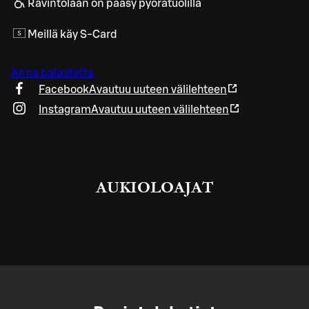
Ravintolaan on pääsy pyörätuolilla
Meillä käy S-Card
Anna palautetta
Facebook
Avautuu uuteen välilehteen
Instagram
Avautuu uuteen välilehteen
AUKIOLOAJAT