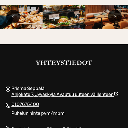
YHTEYSTIEDOT
Prisma Seppälä
Ahjokatu 7
,
Jyväskylä
Avautuu uuteen välilehteen
0107675400
Puhelun hinta pvm/mpm