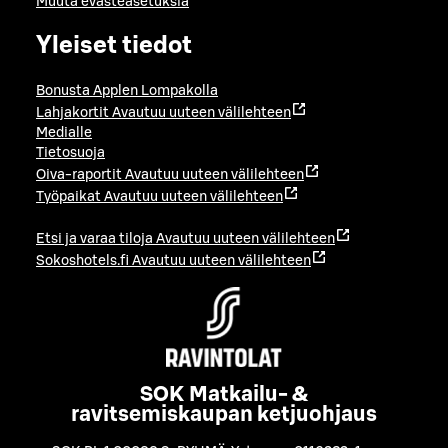
Muuta evästeasetuksia
Yleiset tiedot
Bonusta Applen Lompakolla
Lahjakortit
Avautuu uuteen välilehteen
Medialle
Tietosuoja
Oiva-raportit
Avautuu uuteen välilehteen
Työpaikat
Avautuu uuteen välilehteen
Etsi ja varaa tiloja
Avautuu uuteen välilehteen
Sokoshotels.fi
Avautuu uuteen välilehteen
SOK Matkailu- &
ravitsemiskaupan ketjuohjaus