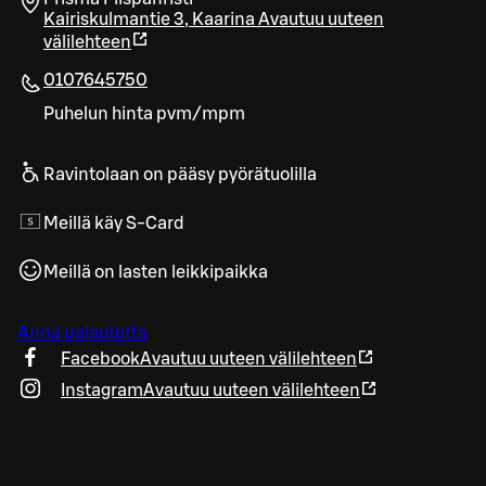
Kairiskulmantie 3
,
Kaarina
Avautuu uuteen
välilehteen
0107645750
Puhelun hinta pvm/mpm
Ravintolaan on pääsy pyörätuolilla
Meillä käy S-Card
Meillä on lasten leikkipaikka
Anna palautetta
Facebook
Avautuu uuteen välilehteen
Instagram
Avautuu uuteen välilehteen