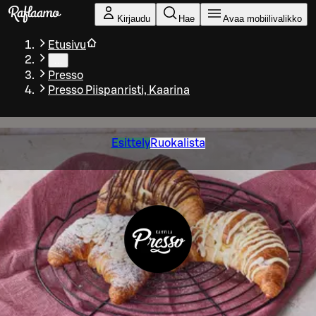
Siirry pääsisältöön
Kirjaudu
Hae
Avaa mobiilivalikko
Etusivu
…
Presso
Presso Piispanristi, Kaarina
Esittely
Ruokalista