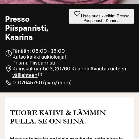
Lisää suosikkeihin: Presso
Presso
Piispanristi, Kaarina
Piispanristi,
Kaarina
Tänään: 08:00 - 16:00
Katso kaikki aukioloajat
Prisma Piispanristi
Kairiskulmantie 3, 20760 Kaarina
Avautuu uuteen
välilehteen
0107645750
(
pvm/mpm
)
TUORE KAHVI & LÄMMIN
PULLA. SE ON SIINÄ.