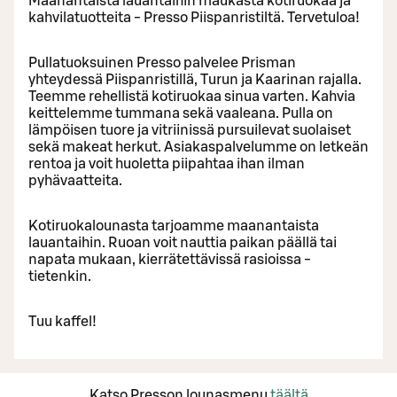
Maanantaista lauantaihin maukasta kotiruokaa ja
kahvilatuotteita - Presso Piispanristiltä. Tervetuloa!
Pullatuoksuinen Presso palvelee Prisman
yhteydessä Piispanristillä, Turun ja Kaarinan rajalla.
Teemme rehellistä kotiruokaa sinua varten. Kahvia
keittelemme tummana sekä vaaleana. Pulla on
lämpöisen tuore ja vitriinissä pursuilevat suolaiset
sekä makeat herkut. Asiakaspalvelumme on letkeän
rentoa ja voit huoletta piipahtaa ihan ilman
pyhävaatteita.
Kotiruokalounasta tarjoamme maanantaista
lauantaihin. Ruoan voit nauttia paikan päällä tai
napata mukaan, kierrätettävissä rasioissa -
tietenkin.
Tuu kaffel!
Katso Presson lounasmenu
täältä