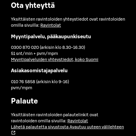
Ota yhteyttä
Yksittäisten ravintoloiden yhteystiedot ovat ravintoloiden
omilla sivuilla:
Ravintolat
Myyntipalvelu, pääkaupunkiseutu
0300 870 020 (arkisin klo 8.30-16.30)
51 snt/min + pvm/mpm
Myyntipalveluiden yhteystiedot, koko Suomi
Asiakasomistajapalvelu
010 76 5858 (arkisin klo 9-16)
pvm/mpm
Palaute
Yksittäisten ravintoloiden palautelinkit ovat
ravintoloiden omilla sivuilla:
Ravintolat
Lähetä palautetta sivustosta
Avautuu uuteen välilehteen