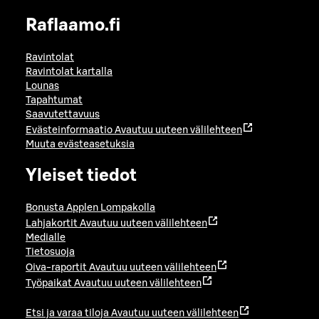
Raflaamo.fi
Ravintolat
Ravintolat kartalla
Lounas
Tapahtumat
Saavutettavuus
Evästeinformaatio
Avautuu uuteen välilehteen
Muuta evästeasetuksia
Yleiset tiedot
Bonusta Applen Lompakolla
Lahjakortit
Avautuu uuteen välilehteen
Medialle
Tietosuoja
Oiva-raportit
Avautuu uuteen välilehteen
Työpaikat
Avautuu uuteen välilehteen
Etsi ja varaa tiloja
Avautuu uuteen välilehteen