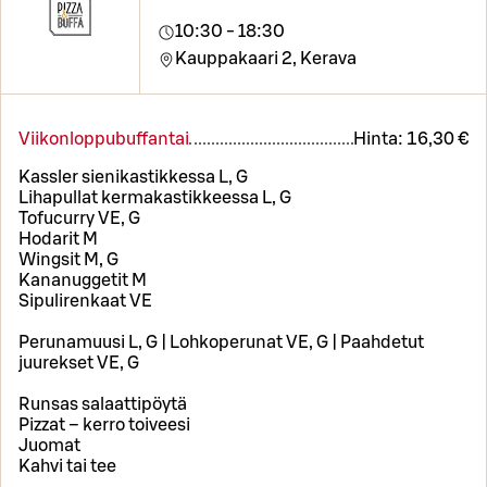
10:30 - 18:30
Kauppakaari 2,
Kerava
Viikonloppubuffantai
Hinta:
16,30 €
Kassler sienikastikkessa L, G
Lihapullat kermakastikkeessa L, G
Tofucurry VE, G
Hodarit M
Wingsit M, G
Kananuggetit M
Sipulirenkaat VE
Perunamuusi L, G | Lohkoperunat VE, G | Paahdetut
juurekset VE, G
Runsas salaattipöytä
Pizzat – kerro toiveesi
Juomat
Kahvi tai tee