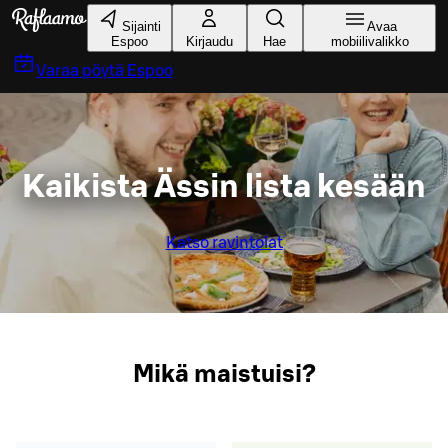
Siirry pääsisältöön
Sijainti
Avaa
Espoo
Kirjaudu
Hae
mobiilivalikko
Varaa pöytä
Espoo
Kaikista Ässin lista kesään
Katso ravintolat
Mikä maistuisi?