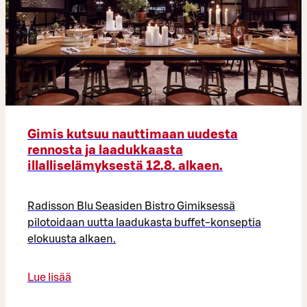
Gimis kutsuu nauttimaan uudesta
rennosta ja laadukkaasta
illalliselämyksestä 12.8. alkaen.
Radisson Blu Seasiden Bistro Gimiksessä
pilotoidaan uutta laadukasta buffet-konseptia
elokuusta alkaen.
Lue lisää