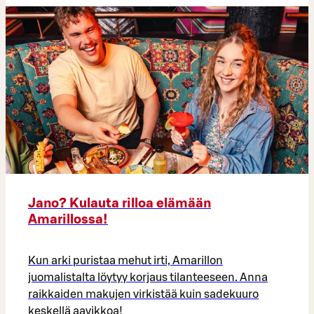
Jano? Kulauta rilloa elämään
Amarillossa!
Kun arki puristaa mehut irti, Amarillon
juomalistalta löytyy korjaus tilanteeseen. Anna
raikkaiden makujen virkistää kuin sadekuuro
keskellä aavikkoa!