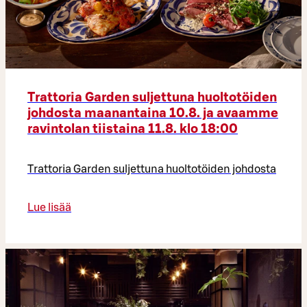
Trattoria Garden suljettuna huoltotöiden
johdosta maanantaina 10.8. ja avaamme
ravintolan tiistaina 11.8. klo 18:00
Trattoria Garden suljettuna huoltotöiden johdosta
Lue lisää