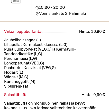
10:30 - 20:00
Voimalankatu 2,
Riihimäki
Viikonloppubuffantai
Hinta:
16,90 €
Jauhelihalasagne (L)
Lihapullat Kermakastikkeessa (L,G)
Punajuuripyörykät (VEG,G) ja Kermaviili-
Tandoorikastike (L,G)
Perunamuusi (L,G)
Lohkoperunat (VEG,G)
Paahdetut Kasvikset (VEG,G)
Hodarit (L)
Wingsit (M,G)
Kananuggetit (M)
Sipulirenkaat
Salaattibuffa
Hinta:
9,90 €
Salaattibuffa on monipuolinen raikas ja kevyt
kokonaisuus, joka tarjoaa vaihtoehdon kevyempään