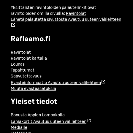
Yksittäisten ravintoloiden palautelinkit ovat
ravintoloiden omilla sivuilla:
Ravintolat
Lähetä palautetta sivustosta
Avautuu uuteen välilehteen
Raflaamo.fi
Ravintolat
Ravintolat kartalla
Lounas
Tapahtumat
Saavutettavuus
Evästeinformaatio
Avautuu uuteen välilehteen
Muuta evästeasetuksia
Yleiset tiedot
Bonusta Applen Lompakolla
Lahjakortit
Avautuu uuteen välilehteen
Medialle