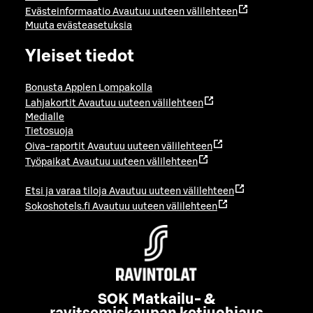
Evästeinformaatio
Avautuu uuteen välilehteen
Muuta evästeasetuksia
Yleiset tiedot
Bonusta Applen Lompakolla
Lahjakortit
Avautuu uuteen välilehteen
Medialle
Tietosuoja
Oiva-raportit
Avautuu uuteen välilehteen
Työpaikat
Avautuu uuteen välilehteen
Etsi ja varaa tiloja
Avautuu uuteen välilehteen
Sokoshotels.fi
Avautuu uuteen välilehteen
SOK Matkailu- &