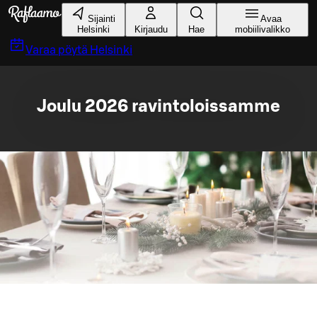
Siirry pääsisältöön
Sijainti
Avaa
Helsinki
Kirjaudu
Hae
mobiilivalikko
Varaa pöytä
Helsinki
Joulu 2026 ravintoloissamme