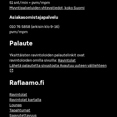
51 snt/min + pvm/mpm
Myyntipalveluiden yhteystiedot, koko Suomi
Asiakasomistajapalvelu
010 76 5858 (arkisin klo 9-16)
pvm/mpm
Palaute
Yksittäisten ravintoloiden palautelinkit ovat
ravintoloiden omilla sivuilla:
Ravintolat
Lähetä palautetta sivustosta
Avautuu uuteen välilehteen
Raflaamo.fi
Ravintolat
Ravintolat kartalla
Lounas
Tapahtumat
Saavutettavuus