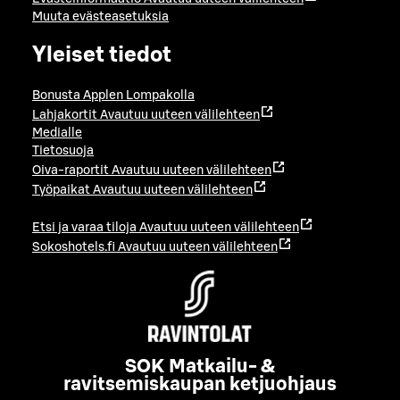
Muuta evästeasetuksia
Yleiset tiedot
Bonusta Applen Lompakolla
Lahjakortit
Avautuu uuteen välilehteen
Medialle
Tietosuoja
Oiva-raportit
Avautuu uuteen välilehteen
Työpaikat
Avautuu uuteen välilehteen
Etsi ja varaa tiloja
Avautuu uuteen välilehteen
Sokoshotels.fi
Avautuu uuteen välilehteen
SOK Matkailu- &
ravitsemiskaupan ketjuohjaus