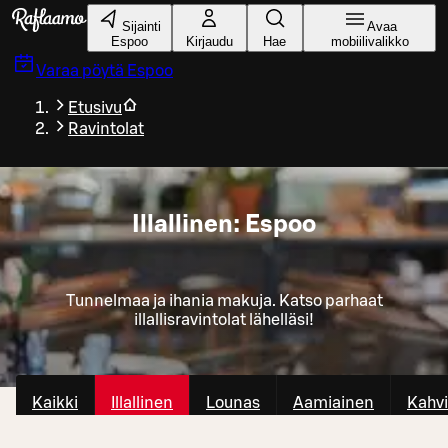
Siirry pääsisältöön
Sijainti
Avaa
Espoo
Kirjaudu
Hae
mobiilivalikko
Varaa pöytä
Espoo
Etusivu
Ravintolat
Illallinen: Espoo
Tunnelmaa ja ihania makuja. Katso parhaat
illallisravintolat lähelläsi!
Kaikki
Illallinen
Lounas
Aamiainen
Kahvi