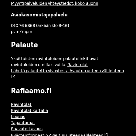
Myyntipalveluiden yhteystiedot, koko Suomi
Asiakasomistajapalvelu
010 76 5858 (arkisin klo 9-16)
pvm/mpm
Palaute
Yksittäisten ravintoloiden palautelinkit ovat
ravintoloiden omilla sivuilla:
Ravintolat
Lähetä palautetta sivustosta
Avautuu uuteen välilehteen
Raflaamo.fi
Ravintolat
Ravintolat kartalla
Lounas
Tapahtumat
Saavutettavuus
Evästeinformaatio
Avautuu uuteen välilehteen