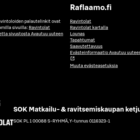
Raflaamo.fi
avintoloiden palautelinkit ovat
Ravintolat
milla sivuilla:
Ravintolat
Ravintolat kartalla
etta sivustosta
Avautuu uuteen
Lounas
Tapahtumat
Saavutettavuus
Evästeinformaatio
Avautuu uuteen
Muuta evästeasetuksia
SOK Matkailu- & ravitsemiskaupan ketj
SOK PL 1 00088 S-RYHMÄ
,
Y-tunnus 0116323-1