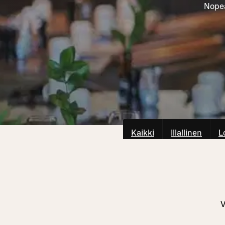
Nopea
Kaikki
Illallinen
L
V