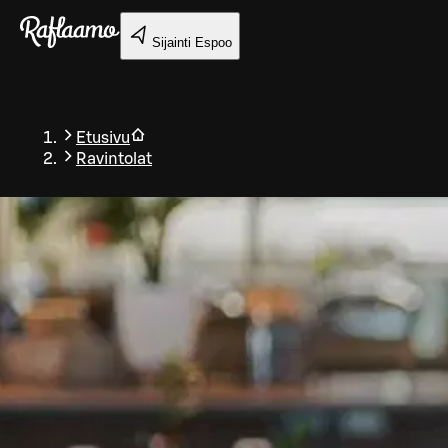
Siirry pääsisältöön
Sijainti
Espoo
Etusivu
Ravintolat