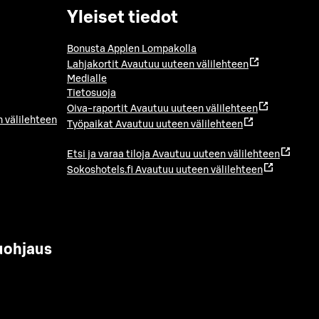
Yleiset tiedot
Bonusta Applen Lompakolla
Lahjakortit
Avautuu uuteen välilehteen
Medialle
Tietosuoja
Oiva-raportit
Avautuu uuteen välilehteen
 välilehteen
Työpaikat
Avautuu uuteen välilehteen
Etsi ja varaa tiloja
Avautuu uuteen välilehteen
Sokoshotels.fi
Avautuu uuteen välilehteen
uohjaus