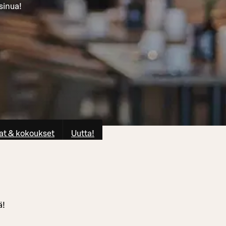
sinua!
at & kokoukset
Uutta!
ä!