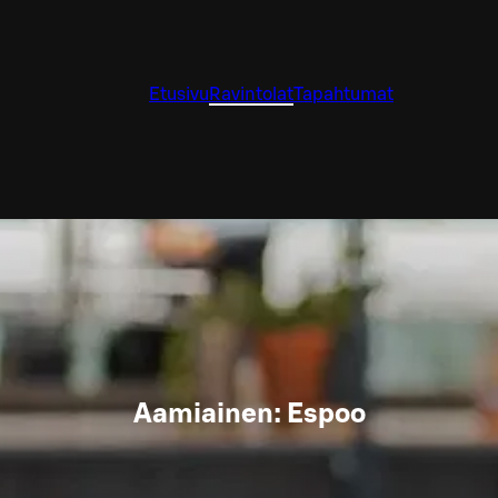
Etusivu
Ravintolat
Tapahtumat
Aamiainen: Espoo