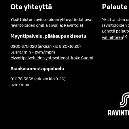
Ota yhteyttä
Palaute
Yksittäisten ravintoloiden yhteystiedot ovat
Yksittäisten r
ravintoloiden omilla sivuilla:
Ravintolat
ravintoloiden o
Lähetä palaut
Myyntipalvelu, pääkaupunkiseutu
välilehteen
0300 870 020 (arkisin klo 8.30-16.30)
51 snt/min + pvm/mpm
Myyntipalveluiden yhteystiedot, koko Suomi
Asiakasomistajapalvelu
010 76 5858 (arkisin klo 9-16)
pvm/mpm