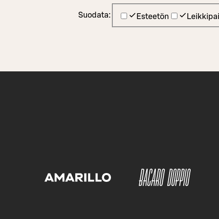
Suodata:
Esteetön
Leikkipa