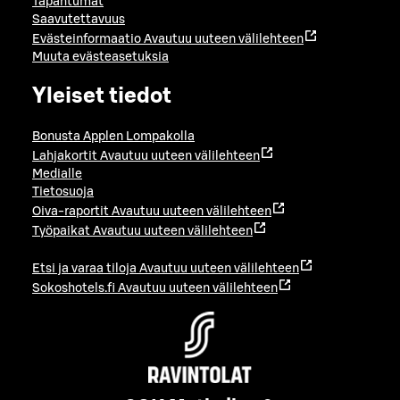
Tapahtumat
Saavutettavuus
Evästeinformaatio
Avautuu uuteen välilehteen
Muuta evästeasetuksia
Yleiset tiedot
Bonusta Applen Lompakolla
Lahjakortit
Avautuu uuteen välilehteen
Medialle
Tietosuoja
Oiva-raportit
Avautuu uuteen välilehteen
Työpaikat
Avautuu uuteen välilehteen
Etsi ja varaa tiloja
Avautuu uuteen välilehteen
Sokoshotels.fi
Avautuu uuteen välilehteen