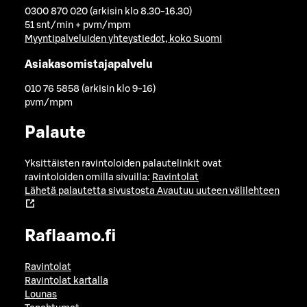
0300 870 020 (arkisin klo 8.30-16.30)
51 snt/min + pvm/mpm
Myyntipalveluiden yhteystiedot, koko Suomi
Asiakasomistajapalvelu
010 76 5858 (arkisin klo 9-16)
pvm/mpm
Palaute
Yksittäisten ravintoloiden palautelinkit ovat
ravintoloiden omilla sivuilla:
Ravintolat
Lähetä palautetta sivustosta
Avautuu uuteen välilehteen
Raflaamo.fi
Ravintolat
Ravintolat kartalla
Lounas