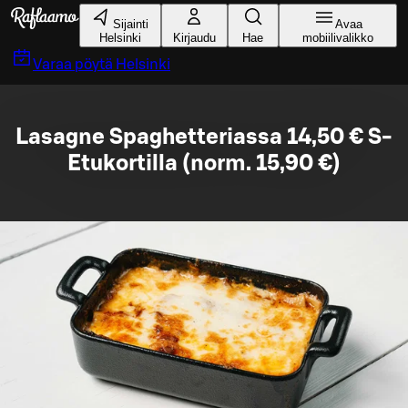
Siirry pääsisältöön
Sijainti
Avaa
Helsinki
Kirjaudu
Hae
mobiilivalikko
Varaa pöytä
Helsinki
Lasagne Spaghetteriassa 14,50 € S-
Etukortilla (norm. 15,90 €)