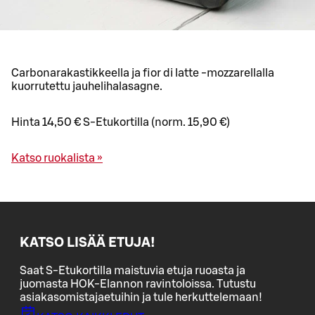
Carbonarakastikkeella ja fior di latte -mozzarellalla
kuorrutettu jauhelihalasagne.
Hinta 14,50 € S-Etukortilla (norm. 15,90 €)
Katso ruokalista »
KATSO LISÄÄ ETUJA!
Saat S-Etukortilla maistuvia etuja ruoasta ja
juomasta HOK-Elannon ravintoloissa. Tutustu
asiakasomistajaetuihin ja tule herkuttelemaan!