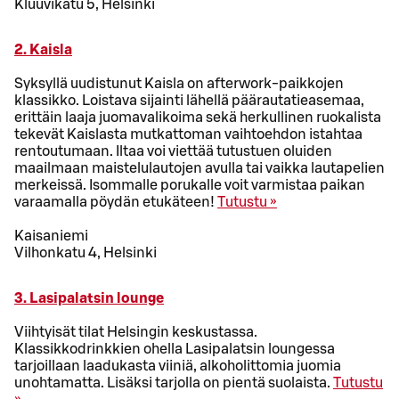
Kluuvikatu 5, Helsinki
2. Kaisla
Syksyllä uudistunut Kaisla on afterwork-paikkojen
klassikko. Loistava sijainti lähellä päärautatieasemaa,
erittäin laaja juomavalikoima sekä herkullinen ruokalista
tekevät Kaislasta mutkattoman vaihtoehdon istahtaa
rentoutumaan. Iltaa voi viettää tutustuen oluiden
maailmaan maistelulautojen avulla tai vaikka lautapelien
merkeissä. Isommalle porukalle voit varmistaa paikan
varaamalla pöydän etukäteen!
Tutustu »
Kaisaniemi
Vilhonkatu 4, Helsinki
3. Lasipalatsin lounge
Viihtyisät tilat Helsingin keskustassa.
Klassikkodrinkkien ohella Lasipalatsin loungessa
tarjoillaan laadukasta viiniä, alkoholittomia juomia
unohtamatta. Lisäksi tarjolla on pientä suolaista.
Tutustu