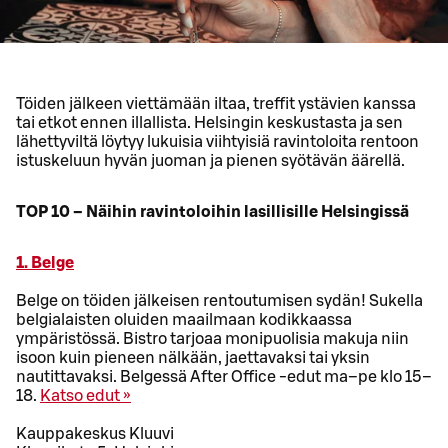
Töiden jälkeen viettämään iltaa, treffit ystävien kanssa
tai etkot ennen illallista. Helsingin keskustasta ja sen
lähettyviltä löytyy lukuisia viihtyisiä ravintoloita rentoon
istuskeluun hyvän juoman ja pienen syötävän äärellä.
TOP 10 – Näihin ravintoloihin lasillisille Helsingissä
1. Belge
Belge on töiden jälkeisen rentoutumisen sydän! Sukella
belgialaisten oluiden maailmaan kodikkaassa
ympäristössä. Bistro tarjoaa monipuolisia makuja niin
isoon kuin pieneen nälkään, jaettavaksi tai yksin
nautittavaksi. Belgessä After Office -edut ma–pe klo 15–
18.
Katso edut »
Kauppakeskus Kluuvi