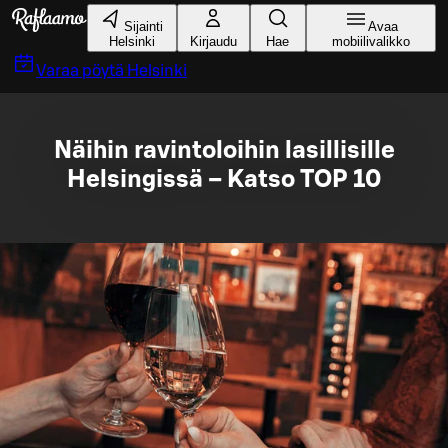
Siirry pääsisältöön
Sijainti
Avaa
Helsinki
Kirjaudu
Hae
mobiilivalikko
Varaa pöytä
Helsinki
Näihin ravintoloihin lasillisille
Helsingissä – Katso TOP 10