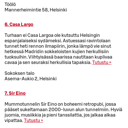
Töölö
Mannerheimintie 58, Helsinki
6. Casa Largo
Turhaan ei Casa Largoa ole kutsuttu Helsingin
espanjalaiseksi sydämeksi. Astuessasi ravintolaan
tunnet heti rennon ilmapiirin, jonka lämpö vie sinut
hetkessä Madridin sokkeloisten kujien herkullisiin
tuoksuihin. Viihtyisässä baarissa nautitaan kuplivaa
cavaa ja sen seuraksi herkullisia tapaksia.
Tutustu »
Sokoksen talo
Asema-Aukio 2, Helsinki
7. Sir Eino
Mummotunnelin Sir Eino on boheemi retropubi, jossa
pääset sukeltamaan 2000-luvun alun tunnelmiin. Hyviä
juomia, musiikkia ja pieni tanssilattia, jos jalkaa alkaa
vipattaa.
Tutustu »