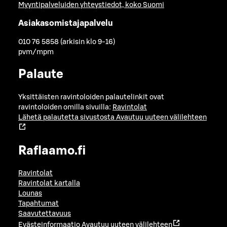
Myyntipalveluiden yhteystiedot, koko Suomi
Asiakasomistajapalvelu
010 76 5858 (arkisin klo 9-16)
pvm/mpm
Palaute
Yksittäisten ravintoloiden palautelinkit ovat
ravintoloiden omilla sivuilla:
Ravintolat
Lähetä palautetta sivustosta
Avautuu uuteen välilehteen
Raflaamo.fi
Ravintolat
Ravintolat kartalla
Lounas
Tapahtumat
Saavutettavuus
Evästeinformaatio
Avautuu uuteen välilehteen