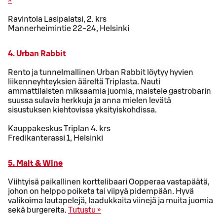
»
Ravintola Lasipalatsi, 2. krs
Mannerheimintie 22-24, Helsinki
4. Urban Rabbit
Rento ja tunnelmallinen Urban Rabbit löytyy hyvien
liikenneyhteyksien ääreltä Triplasta. Nauti
ammattilaisten miksaamia juomia, maistele gastrobarin
suussa sulavia herkkuja ja anna mielen levätä
sisustuksen kiehtovissa yksityiskohdissa.
Kauppakeskus Triplan 4. krs
Fredikanterassi 1, Helsinki
5. Malt & Wine
Viihtyisä paikallinen korttelibaari Oopperaa vastapäätä,
johon on helppo poiketa tai viipyä pidempään. Hyvä
valikoima lautapelejä, laadukkaita viinejä ja muita juomia
sekä burgereita.
Tutustu »