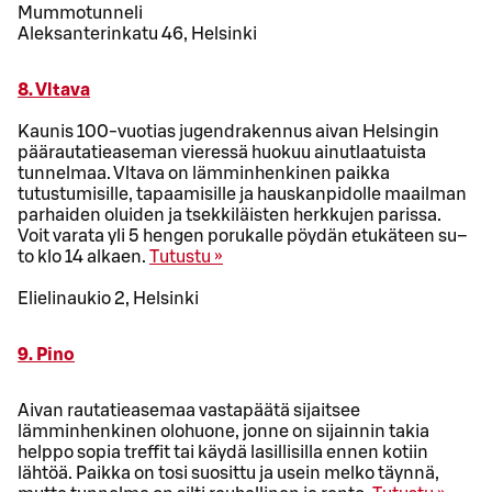
Mummotunneli
Aleksanterinkatu 46, Helsinki
8. Vltava
Kaunis 100-vuotias jugendrakennus aivan Helsingin
päärautatieaseman vieressä huokuu ainutlaatuista
tunnelmaa. Vltava on lämminhenkinen paikka
tutustumisille, tapaamisille ja hauskanpidolle maailman
parhaiden oluiden ja tsekkiläisten herkkujen parissa.
Voit varata yli 5 hengen porukalle pöydän etukäteen su–
to klo 14 alkaen.
Tutustu »
Elielinaukio 2, Helsinki
9. Pino
Aivan rautatieasemaa vastapäätä sijaitsee
lämminhenkinen olohuone, jonne on sijainnin takia
helppo sopia treffit tai käydä lasillisilla ennen kotiin
lähtöä. Paikka on tosi suosittu ja usein melko täynnä,