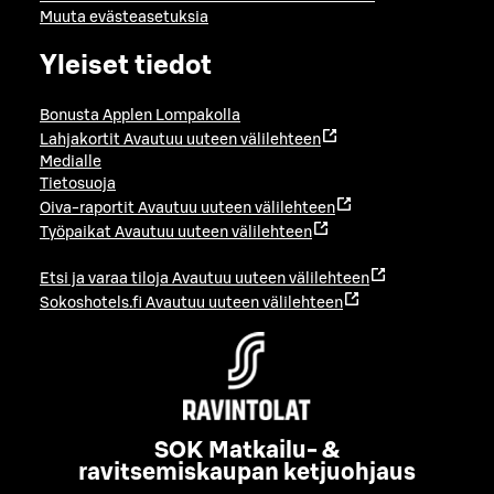
Muuta evästeasetuksia
Yleiset tiedot
Bonusta Applen Lompakolla
Lahjakortit
Avautuu uuteen välilehteen
Medialle
Tietosuoja
Oiva-raportit
Avautuu uuteen välilehteen
Työpaikat
Avautuu uuteen välilehteen
Etsi ja varaa tiloja
Avautuu uuteen välilehteen
Sokoshotels.fi
Avautuu uuteen välilehteen
SOK Matkailu- &
ravitsemiskaupan ketjuohjaus