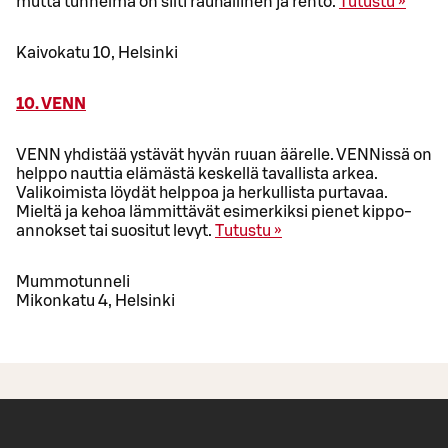
mutta tunnelma on silti rauhallinen ja rento.
Tutustu »
Kaivokatu 10, Helsinki
10. VENN
VENN yhdistää ystävät hyvän ruuan äärelle. VENNissä on
helppo nauttia elämästä keskellä tavallista arkea.
Valikoimista löydät helppoa ja herkullista purtavaa.
Mieltä ja kehoa lämmittävät esimerkiksi pienet kippo-
annokset tai suositut levyt.
Tutustu »
Mummotunneli
Mikonkatu 4, Helsinki