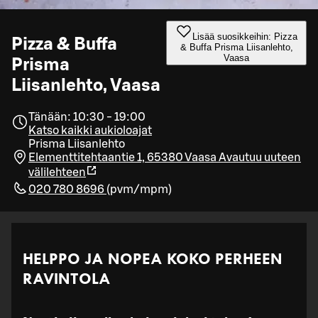
Lisää suosikkeihin: Pizza
Pizza & Buffa
& Buffa Prisma Liisanlehto,
Vaasa
Prisma
Liisanlehto, Vaasa
Tänään: 10:30 - 19:00
Katso kaikki aukioloajat
Prisma Liisanlehto
Elementtitehtaantie 1, 65380 Vaasa
Avautuu uuteen
välilehteen
020 780 8696
(
pvm/mpm
)
HELPPO JA NOPEA KOKO PERHEEN
RAVINTOLA