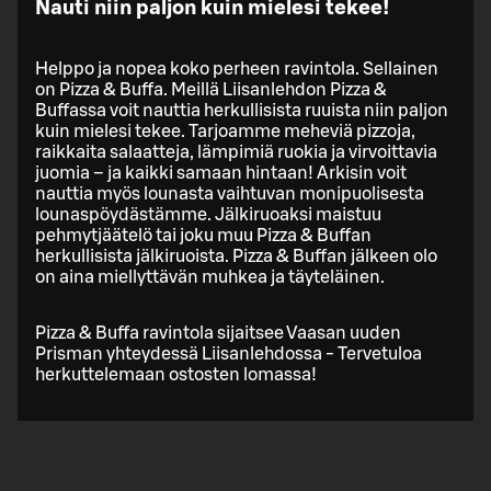
Nauti niin paljon kuin mielesi tekee!
Helppo ja nopea koko perheen ravintola. Sellainen
on Pizza & Buffa. Meillä Liisanlehdon Pizza &
Buffassa voit nauttia herkullisista ruuista niin paljon
kuin mielesi tekee. Tarjoamme meheviä pizzoja,
raikkaita salaatteja, lämpimiä ruokia ja virvoittavia
juomia – ja kaikki samaan hintaan! Arkisin voit
nauttia myös lounasta vaihtuvan monipuolisesta
lounaspöydästämme. Jälkiruoaksi maistuu
pehmytjäätelö tai joku muu Pizza & Buffan
herkullisista jälkiruoista. Pizza & Buffan jälkeen olo
on aina miellyttävän muhkea ja täyteläinen.
Pizza & Buffa ravintola sijaitsee Vaasan uuden
Prisman yhteydessä Liisanlehdossa - Tervetuloa
herkuttelemaan ostosten lomassa!