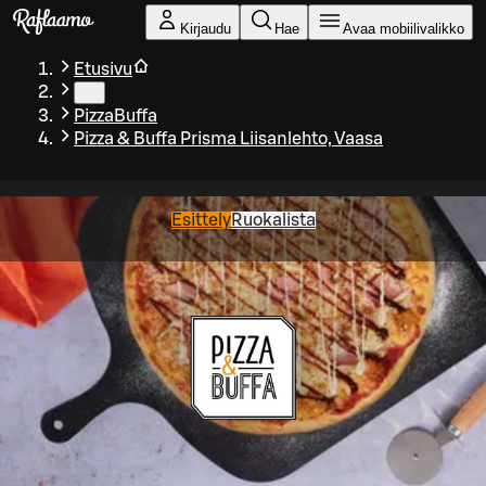
Siirry pääsisältöön
Kirjaudu
Hae
Avaa mobiilivalikko
Etusivu
…
PizzaBuffa
Pizza & Buffa Prisma Liisanlehto, Vaasa
Esittely
Ruokalista