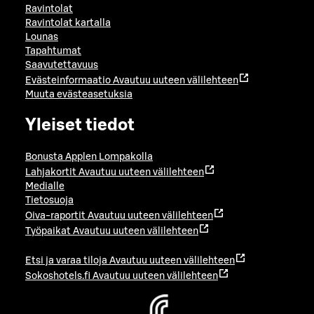
Ravintolat
Ravintolat kartalla
Lounas
Tapahtumat
Saavutettavuus
Evästeinformaatio
Avautuu uuteen välilehteen
Muuta evästeasetuksia
Yleiset tiedot
Bonusta Applen Lompakolla
Lahjakortit
Avautuu uuteen välilehteen
Medialle
Tietosuoja
Oiva-raportit
Avautuu uuteen välilehteen
Työpaikat
Avautuu uuteen välilehteen
Etsi ja varaa tiloja
Avautuu uuteen välilehteen
Sokoshotels.fi
Avautuu uuteen välilehteen