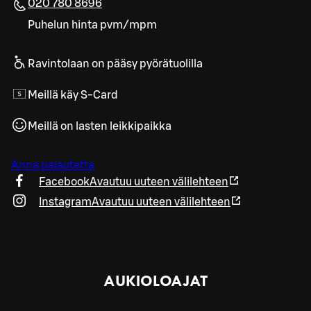
020 780 8696
Puhelun hinta pvm/mpm
Ravintolaan on pääsy pyörätuolilla
Meillä käy S-Card
Meillä on lasten leikkipaikka
Anna palautetta
Facebook
Avautuu uuteen välilehteen
Instagram
Avautuu uuteen välilehteen
AUKIOLOAJAT