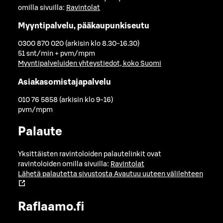
omilla sivuilla:
Ravintolat
Myyntipalvelu, pääkaupunkiseutu
0300 870 020 (arkisin klo 8.30-16.30)
51 snt/min + pvm/mpm
Myyntipalveluiden yhteystiedot, koko Suomi
Asiakasomistajapalvelu
010 76 5858 (arkisin klo 9-16)
pvm/mpm
Palaute
Yksittäisten ravintoloiden palautelinkit ovat
ravintoloiden omilla sivuilla:
Ravintolat
Lähetä palautetta sivustosta
Avautuu uuteen välilehteen
Raflaamo.fi