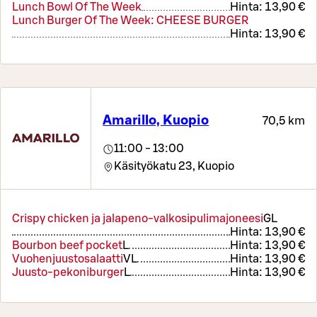
Lunch Bowl Of The Week
Hinta:
13,90 €
Lunch Burger Of The Week: CHEESE BURGER
Hinta:
13,90 €
Amarillo, Kuopio
70,5 km
11:00 - 13:00
Käsityökatu 23,
Kuopio
Crispy chicken ja jalapeno-valkosipulimajoneesi
G
L
Hinta:
13,90 €
Bourbon beef pocket
L
Hinta:
13,90 €
Vuohenjuustosalaatti
VL
Hinta:
13,90 €
Juusto-pekoniburger
L
Hinta:
13,90 €