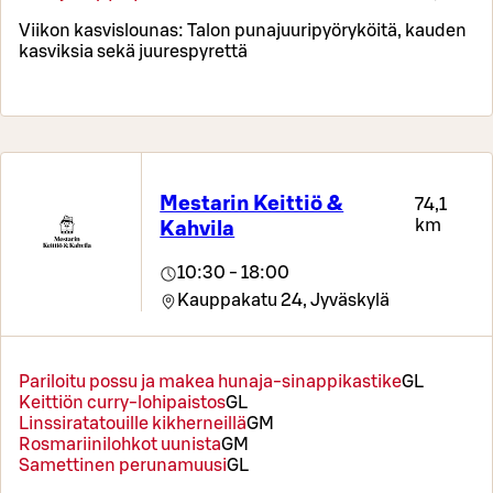
Viikon kasvislounas: Talon punajuuripyöryköitä, kauden
kasviksia sekä juurespyrettä
Mestarin Keittiö &
74,1
km
Kahvila
10:30 - 18:00
Kauppakatu 24,
Jyväskylä
Pariloitu possu ja makea hunaja-sinappikastike
G
L
Keittiön curry-lohipaistos
G
L
Linssiratatouille kikherneillä
G
M
Rosmariinilohkot uunista
G
M
Samettinen perunamuusi
G
L