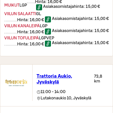
Hinta:
16,00 €
MUIKUT
L
GP
Asiakasomistajahinta:
15,00 €
VIILUN SALAATTI
G
L
Asiakasomistajahinta:
15,00 €
Hinta:
16,00 €
VIILUN KANALEIPÄ
L
GP
Asiakasomistajahinta:
15,00 €
Hinta:
16,00 €
VIILUN TOFULEIPÄ
L
GP
VEP
Asiakasomistajahinta:
15,00 €
Hinta:
16,00 €
Trattoria Aukio,
73,8
km
Jyväskylä
11:00 - 14:00
Lutakonaukio 10,
Jyväskylä