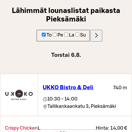
Lähimmät lounaslistat paikasta
Pieksämäki
To
Pe
La
Su
Torstai 6.8.
UKKO Bistro & Deli
740 m
10:30 - 14:00
Tallikankaankatu 3,
Pieksämäki
Crispy Chicken
L
Hinta:
14,00 €