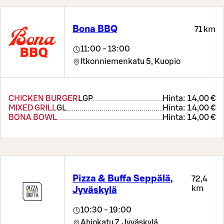
Bona BBQ
71 km
11:00 - 13:00
Itkonniemenkatu 5,
Kuopio
CHICKEN BURGER
L
GP
Hinta:
14,00 €
MIXED GRILL
G
L
Hinta:
14,00 €
BONA BOWL
Hinta:
14,00 €
Pizza & Buffa Seppälä,
72,4
km
Jyväskylä
10:30 - 19:00
Ahjokatu 7,
Jyväskylä