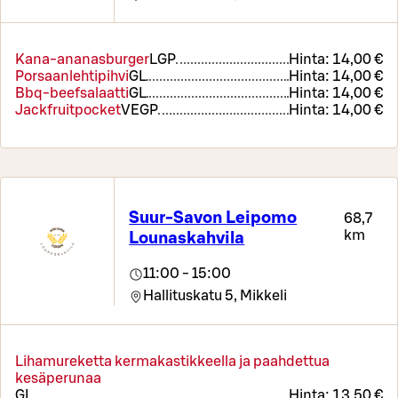
Kana-ananasburger
L
GP
Hinta:
14,00 €
Porsaanlehtipihvi
G
L
Hinta:
14,00 €
Bbq-beefsalaatti
G
L
Hinta:
14,00 €
Jackfruitpocket
VE
GP
Hinta:
14,00 €
Suur-Savon Leipomo
68,7
km
Lounaskahvila
11:00 - 15:00
Hallituskatu 5,
Mikkeli
Lihamureketta kermakastikkeella ja paahdettua
kesäperunaa
G
L
Hinta:
13,50 €