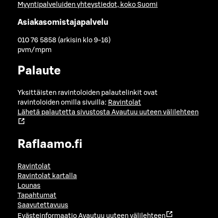
Myyntipalveluiden yhteystiedot, koko Suomi
Asiakasomistajapalvelu
010 76 5858 (arkisin klo 9-16)
pvm/mpm
Palaute
Yksittäisten ravintoloiden palautelinkit ovat
ravintoloiden omilla sivuilla:
Ravintolat
Lähetä palautetta sivustosta
Avautuu uuteen välilehteen
Raflaamo.fi
Ravintolat
Ravintolat kartalla
Lounas
Tapahtumat
Saavutettavuus
Evästeinformaatio
Avautuu uuteen välilehteen