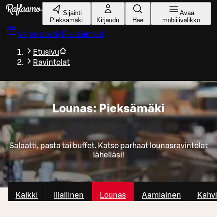
Siirry pääsisältöön
Sijainti
Avaa
Pieksämäki
Kirjaudu
Hae
mobiilivalikko
Varaa pöytä
Pieksämäki
Etusivu
Ravintolat
Lounas: Pieksämäki
Salaatti, pasta tai buffet. Katso parhaat lounasravintolat
lähelläsi!
Kaikki
Illallinen
Lounas
Aamiainen
Kahvi