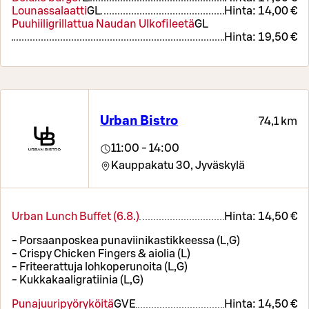
Lounassalaatti
G
L
Hinta:
14,00 €
Puuhiiligrillattua Naudan Ulkofileetä
G
L
Hinta:
19,50 €
Urban Bistro
74,1 km
11:00 - 14:00
Kauppakatu 30,
Jyväskylä
Urban Lunch Buffet (6.8.)
Hinta:
14,50 €
- Porsaanposkea punaviinikastikkeessa (L,G)
- Crispy Chicken Fingers & aiolia (L)
- Friteerattuja lohkoperunoita (L,G)
- Kukkakaaligratiinia (L,G)
Punajuuripyöryköitä
G
VE
Hinta:
14,50 €