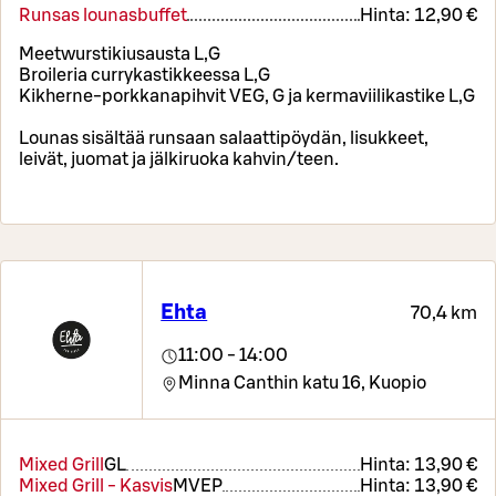
Runsas lounasbuffet
Hinta:
12,90 €
Meetwurstikiusausta L,G
Broileria currykastikkeessa L,G
Kikherne-porkkanapihvit VEG, G ja kermaviilikastike L,G
Lounas sisältää runsaan salaattipöydän, lisukkeet,
leivät, juomat ja jälkiruoka kahvin/teen.
Ehta
70,4 km
11:00 - 14:00
Minna Canthin katu 16,
Kuopio
Mixed Grill
G
L
Hinta:
13,90 €
Mixed Grill - Kasvis
M
VEP
Hinta:
13,90 €