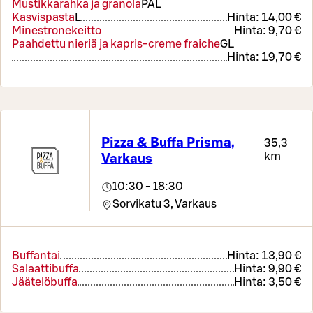
Mustikkarahka ja granola
PÄ
L
Kasvispasta
L
Hinta:
14,00 €
Minestronekeitto
Hinta:
9,70 €
Paahdettu nieriä ja kapris-creme fraiche
G
L
Hinta:
19,70 €
Pizza & Buffa Prisma,
35,3
km
Varkaus
10:30 - 18:30
Sorvikatu 3,
Varkaus
Buffantai
Hinta:
13,90 €
Salaattibuffa
Hinta:
9,90 €
Jäätelöbuffa
Hinta:
3,50 €