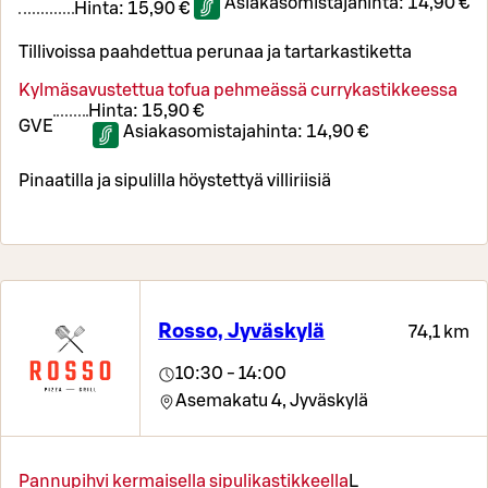
Asiakasomistajahinta:
14,90 €
Hinta:
15,90 €
Tillivoissa paahdettua perunaa ja tartarkastiketta
Kylmäsavustettua tofua pehmeässä currykastikkeessa
Hinta:
15,90 €
G
VE
Asiakasomistajahinta:
14,90 €
Pinaatilla ja sipulilla höystettyä villiriisiä
Rosso, Jyväskylä
74,1 km
10:30 - 14:00
Asemakatu 4,
Jyväskylä
Pannupihvi kermaisella sipulikastikkeella
L