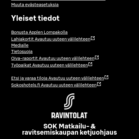
Muuta evästeasetuksia
Yleiset tiedot
Bonusta Applen Lompakolla
Lahjakortit
Avautuu uuteen välilehteen
Medialle
Tietosuoja
Oiva-raportit
Avautuu uuteen välilehteen
Työpaikat
Avautuu uuteen välilehteen
Etsi ja varaa tiloja
Avautuu uuteen välilehteen
Sokoshotels.fi
Avautuu uuteen välilehteen
SOK Matkailu- &
ravitsemiskaupan ketjuohjaus