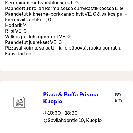
Kermainen metwurstikiusaus L, G
Paahdettu broileri kermaisessa currykastikkeessa L, G
Paahdetut kikherne-porkkanapihvit VE, G & valkosipuli-
kermaviilikastike L, G
Hodarit M
Riisi VE, G
Valkosipulilohkoperunat VE, G
Paahdetut juurekset VE, G
Pizzavalikoima, salaatti- ja leipäpöytä, ruokajuomat ja
kahvi tai tee
Pizza & Buffa Prisma,
69
km
Kuopio
10:30 - 18:30
Savilahdentie 10,
Kuopio