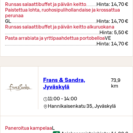
Runsas salaattibuffet ja päivän keitto
Hinta:
14,70 €
Paistettua lohta, ruohosipulihollandaise ja krossattua
perunaa
G
L
Hinta:
14,70 €
Runsas salaattibuffet ja päivän keitto alkuruokana
Hinta:
5,50 €
Pasta arrabiata ja yrttipaahdettua portobelloa
VE
Hinta:
14,70 €
Frans & Sandra,
73,9
km
Jyväskylä
11:00 - 14:00
Hannikaisenkatu 35,
Jyväskylä
Paneroitua kampelaa
L