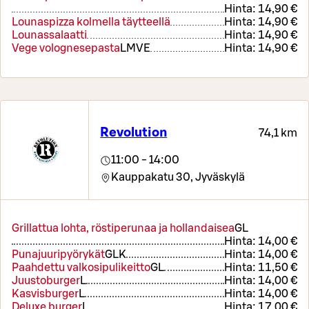
Hinta:
14,90 €
Lounaspizza kolmella täytteellä
Hinta:
14,90 €
Lounassalaatti
Hinta:
14,90 €
Vege volognesepasta
L
M
VE
Hinta:
14,90 €
Revolution
74,1 km
11:00 - 14:00
Kauppakatu 30,
Jyväskylä
Grillattua lohta, röstiperunaa ja hollandaisea
G
L
Hinta:
14,00 €
Punajuuripyörykät
G
L
K
Hinta:
14,00 €
Paahdettu valkosipulikeitto
G
L
Hinta:
11,50 €
Juustoburger
L
Hinta:
14,00 €
Kasvisburger
L
Hinta:
14,00 €
Deluxe burger
L
Hinta:
17,00 €