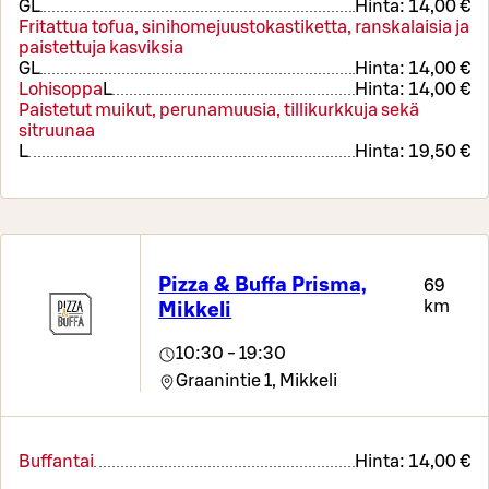
G
L
Hinta:
14,00 €
Fritattua tofua, sinihomejuustokastiketta, ranskalaisia ja
paistettuja kasviksia
G
L
Hinta:
14,00 €
Lohisoppa
L
Hinta:
14,00 €
Paistetut muikut, perunamuusia, tillikurkkuja sekä
sitruunaa
L
Hinta:
19,50 €
Pizza & Buffa Prisma,
69
km
Mikkeli
10:30 - 19:30
Graanintie 1,
Mikkeli
Buffantai
Hinta:
14,00 €