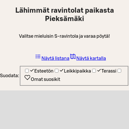
Lähimmät ravintolat paikasta
Pieksämäki
Valitse mieluisin S-ravintola ja varaa pöytä!
Näytä listana
Näytä kartalla
Esteetön
Leikkipaikka
Terassi
Suodata:
Omat suosikit