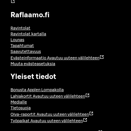
Raflaamo.fi
Ravintolat
Ravintolat kartalla
Lounas
Tapahtumat
Saavutettavuus
Evästeinformaatio
Avautuu uuteen välilehteen
Muuta evästeasetuksia
Yleiset tiedot
Bonusta Applen Lompakolla
Lahjakortit
Avautuu uuteen välilehteen
Medialle
Tietosuoja
Oiva-raportit
Avautuu uuteen välilehteen
Työpaikat
Avautuu uuteen välilehteen