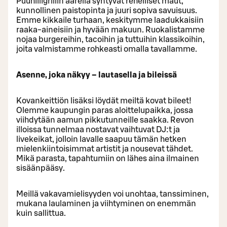
Puuhiiligrillin äärellä syntyvät rehelliset maut,
kunnollinen paistopinta ja juuri sopiva savuisuus.
Emme kikkaile turhaan, keskitymme laadukkaisiin
raaka-aineisiin ja hyvään makuun.​ Ruokalistamme
nojaa burgereihin, tacoihin ja tuttuihin klassikoihin,
joita valmistamme rohkeasti omalla tavallamme.​
Asenne, joka näkyy – lautasella ja bileissä​
Kovankeittiön lisäksi löydät meiltä kovat bileet!
Olemme kaupungin paras aloittelupaikka, jossa
viihdytään aamun pikkutunneille saakka. Revon
illoissa tunnelmaa nostavat vaihtuvat DJ:t ja
livekeikat, jolloin lavalle saapuu tämän hetken
mielenkiintoisimmat artistit ja nousevat tähdet.
Mikä parasta, tapahtumiin on lähes aina ilmainen
sisäänpääsy.​
Meillä vakavamielisyyden voi unohtaa, tanssiminen,
mukana laulaminen ja viihtyminen on enemmän
kuin sallittua.​