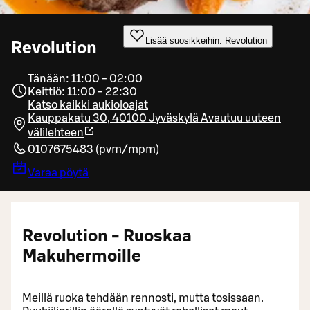
Lisää suosikkeihin: Revolution
Revolution
Tänään: 11:00 - 02:00
Keittiö: 11:00 - 22:30
Katso kaikki aukioloajat
Kauppakatu 30, 40100 Jyväskylä
Avautuu uuteen
välilehteen
0107675483
(
pvm/mpm
)
Varaa pöytä
Revolution - Ruoskaa
Makuhermoille
Meillä ruoka tehdään rennosti, mutta tosissaan.