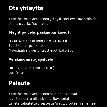
Ota yhteyttä
Yksittäisten ravintoloiden yhteystiedot ovat ravintoloiden
omilla sivuilla:
Ravintolat
Myyntipalvelu, pääkaupunkiseutu
0300 870 020 (arkisin klo 8.30-16.30)
51 snt/min + pvm/mpm
Myyntipalveluiden yhteystiedot, koko Suomi
Asiakasomistajapalvelu
010 76 5858 (arkisin klo 9-16)
pvm/mpm
Palaute
Yksittäisten ravintoloiden palautelinkit ovat
ravintoloiden omilla sivuilla:
Ravintolat
Lähetä palautetta sivustosta
Avautuu uuteen välilehteen