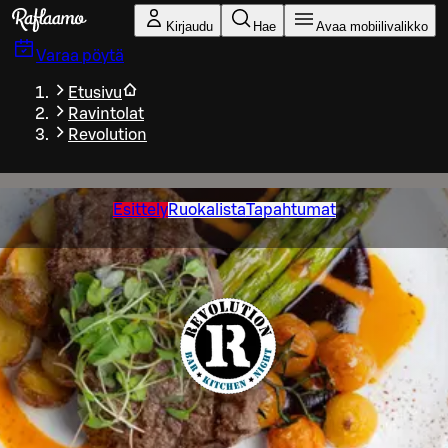
Siirry pääsisältöön
Kirjaudu
Hae
Avaa mobiilivalikko
Varaa pöytä
Etusivu
Ravintolat
Revolution
Esittely
Ruokalista
Tapahtumat