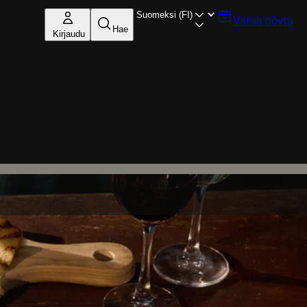
Varaa pöytä
Hae
Kirjaudu