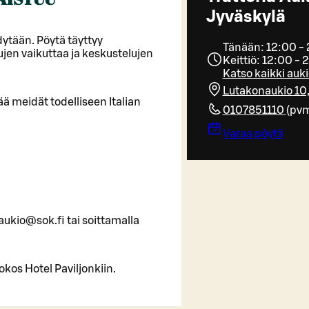
Jyväskylä
dytään. Pöytä täyttyy
Tänään: 12:00 -
akujen vaikuttaa ja keskustelujen
Keittiö: 12:00 - 
Katso kaikki auki
Lutakonaukio 10
ä meidät todelliseen Italian
0107851110
(
pv
Varaa pöytä
aukio@sok.fi tai soittamalla
okos Hotel Paviljonkiin.