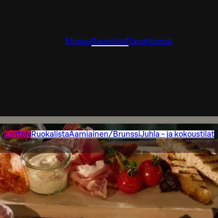
Etusivu
Ravintolat
Tapahtumat
Esittely
Ruokalista
Aamiainen/Brunssi
Juhla - ja kokoustilat