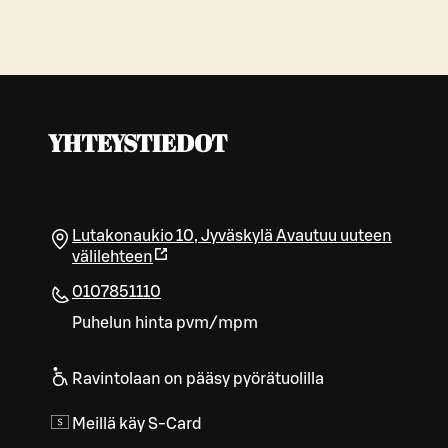
YHTEYSTIEDOT
Lutakonaukio 10
,
Jyväskylä
Avautuu uuteen
välilehteen
0107851110
Puhelun hinta pvm/mpm
Ravintolaan on pääsy pyörätuolilla
Meillä käy S-Card