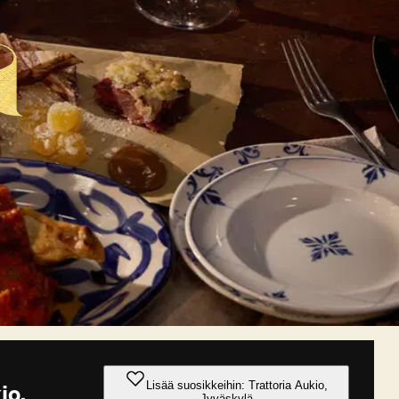
Lisää suosikkeihin: Trattoria Aukio,
io,
Jyväskylä