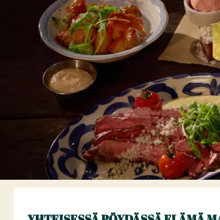
YHTEISESSÄ PÖYDÄSSÄ ELÄMÄ M