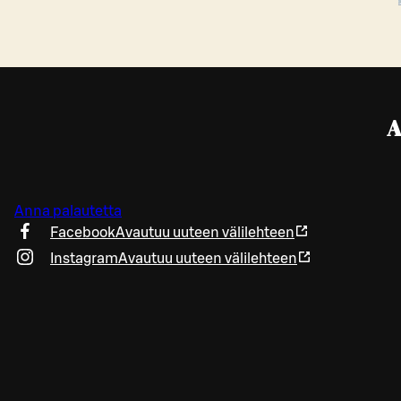
A
Anna palautetta
Facebook
Avautuu uuteen välilehteen
Instagram
Avautuu uuteen välilehteen