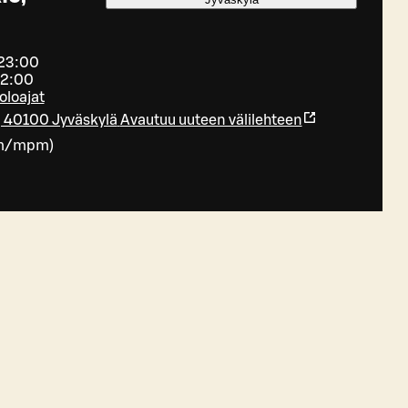
 23:00
22:00
oloajat
, 40100 Jyväskylä
Avautuu uuteen välilehteen
m/mpm
)