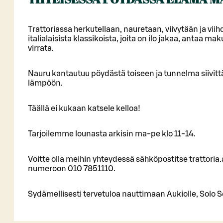
Trattoriassa herkutellaan, nauretaan, viivytään ja viih
italialaisista klassikoista, joita on ilo jakaa, antaa m
virrata.
Nauru kantautuu pöydästä toiseen ja tunnelma siivittä
lämpöön.
Täällä ei kukaan katsele kelloa!
Tarjoilemme lounasta arkisin ma-pe klo 11-14.
Voitte olla meihin yhteydessä sähköpostitse trattoria.
numeroon 010 7851110.
Sydämellisesti tervetuloa nauttimaan Aukiolle, Solo S