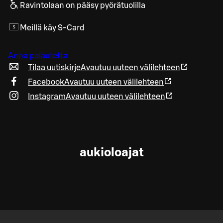
Ravintolaan on pääsy pyörätuolilla
Meillä käy S-Card
Anna palautetta
Tilaa uutiskirje
Avautuu uuteen välilehteen
Facebook
Avautuu uuteen välilehteen
Instagram
Avautuu uuteen välilehteen
aukioloajat