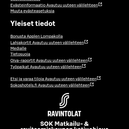
Evästeinformaatio
Avautuu uuteen välilehteen
Muuta evästeasetuksia
Yleiset tiedot
Bonusta Applen Lompakolla
Lahjakortit
Avautuu uuteen välilehteen
Medialle
Tietosuoja
Oiva-raportit
Avautuu uuteen välilehteen
Työpaikat
Avautuu uuteen välilehteen
Etsi ja varaa tiloja
Avautuu uuteen välilehteen
Sokoshotels.fi
Avautuu uuteen välilehteen
SOK Matkailu- &