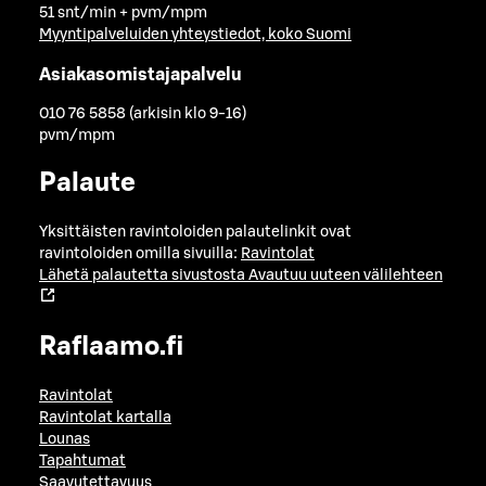
51 snt/min + pvm/mpm
Myyntipalveluiden yhteystiedot, koko Suomi
Asiakasomistajapalvelu
010 76 5858 (arkisin klo 9-16)
pvm/mpm
Palaute
Yksittäisten ravintoloiden palautelinkit ovat
ravintoloiden omilla sivuilla:
Ravintolat
Lähetä palautetta sivustosta
Avautuu uuteen välilehteen
Raflaamo.fi
Ravintolat
Ravintolat kartalla
Lounas
Tapahtumat
Saavutettavuus