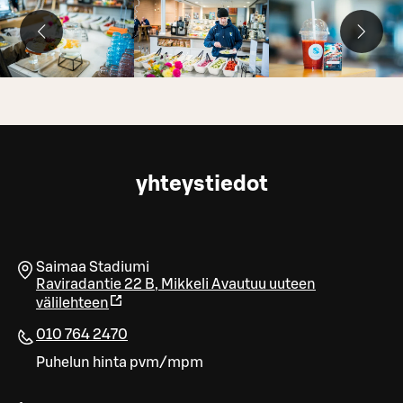
yhteystiedot
Saimaa Stadiumi
Raviradantie 22 B
,
Mikkeli
Avautuu uuteen
välilehteen
010 764 2470
Puhelun hinta pvm/mpm