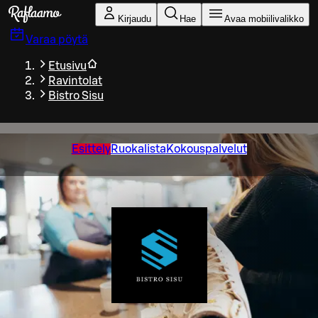
Siirry pääsisältöön
Kirjaudu
Hae
Avaa mobiilivalikko
Varaa pöytä
Etusivu
Ravintolat
Bistro Sisu
Esittely
Ruokalista
Kokouspalvelut