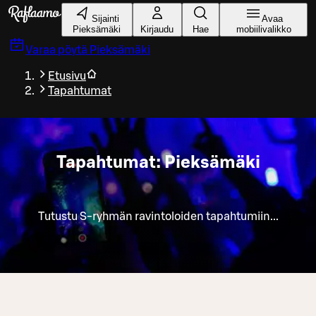
Siirry pääsisältöön
Sijainti
Avaa
Pieksämäki
Kirjaudu
Hae
mobiilivalikko
Varaa pöytä
Pieksämäki
Etusivu
Tapahtumat
Tapahtumat: Pieksämäki
Tutustu S-ryhmän ravintoloiden tapahtumiin...