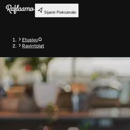
Siirry pääsisältöön
Sijainti
Pieksämäki
Etusivu
Ravintolat