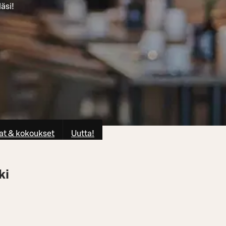
äsi!
at & kokoukset
Uutta!
ki