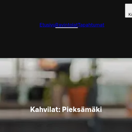
Ki
Etusivu
Ravintolat
Tapahtumat
Kahvilat: Pieksämäki