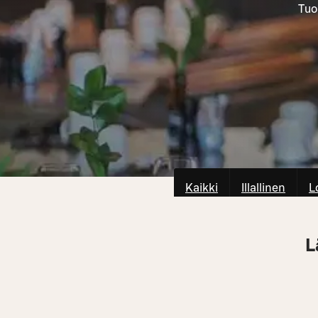
Tuo
Kaikki
Illallinen
L
L