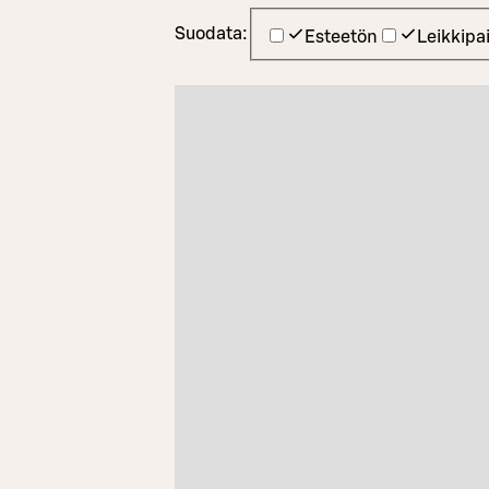
Suodata:
Esteetön
Leikkipa