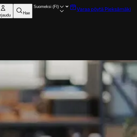
Varaa pöytä
Pieksämäki
Hae
rjaudu