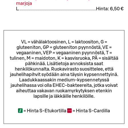
marjoja
L
Hinta:
6,50 €
VL = vähälaktoosinen, L = laktoositon, G =
gluteeniton, GP = gluteeniton pyynnöstä, VE =
vegaaninen, VEP = vegaaninen pyynnöstä, T =
tulinen, M = maidoton, K = kasvisruoka, PÄ = sisältää
pähkinää. Lisätietoja annoksista saat
henkilökunnalta.
Ruokavirasto suosittelee, että
jauhelihapihvit syödään aina täysin kypsennettyinä.
Laadukkaassakin medium-kypsennetyssä
jauhelihassa voi olla EHEC-bakteereita, jotka voivat
aiheuttaa vakavan ruokamyrkytyksen etenkin
lapsille ja iäkkäille henkilöille.
=
Hinta S-Etukortilla
=
Hinta S-Cardilla