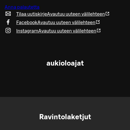
Anna palautetta
Tilaa uutiskirje
Avautuu uuteen välilehteen
Facebook
Avautuu uuteen välilehteen
Instagram
Avautuu uuteen välilehteen
aukioloajat
Ravintolaketjut