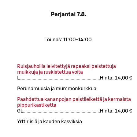
Perjantai
7.8.
Lounas: 11:00-14:00.
Ruisjauhoilla leivitettyjä rapeaksi paistettuja
muikkuja ja ruskistettua voita
L
Hinta:
14,00 €
Perunamuusia ja mummonkurkkua
Paahdettua kananpojan paistileikettä ja kermaista
pippurikastiketta
G
L
Hinta:
14,00 €
Yrttiriisiä ja kauden kasviksia