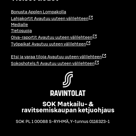
Bonusta Applen Lompakolla
Lahjakortit
Avautuu uuteen välilehteen
Medialle
Tietosuoja
Oiva-raportit
Avautuu uuteen välilehteen
Työpaikat
Avautuu uuteen välilehteen
Etsi ja varaa tiloja
Avautuu uuteen välilehteen
Sokoshotels.fi
Avautuu uuteen välilehteen
SOK Matkailu- &
ravitsemiskaupan ketjuohjaus
SOK PL 1 00088 S-RYHMÄ
,
Y-tunnus 0116323-1