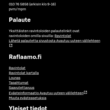
010 76 5858 (arkisin klo 9-16)
pvm/mpm
Palaute
Yksittäisten ravintoloiden palautelinkit ovat
ravintoloiden omilla sivuilla:
Ravintolat
Lähetä palautetta sivustosta
Avautuu uuteen välilehteen
Raflaamo.fi
Ravintolat
Ravintolat kartalla
Lounas
Tapahtumat
Saavutettavuus
Evästeinformaatio
Avautuu uuteen välilehteen
Muuta evästeasetuksia
Yleiset tiedot