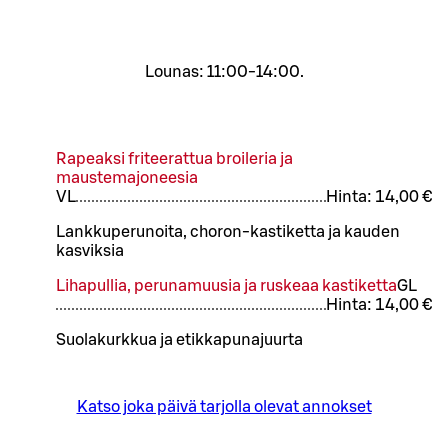
Lounas: 11:00-14:00.
Rapeaksi friteerattua broileria ja
maustemajoneesia
VL
Hinta:
14,00 €
Lankkuperunoita, choron-kastiketta ja kauden
kasviksia
Lihapullia, perunamuusia ja ruskeaa kastiketta
G
L
Hinta:
14,00 €
Suolakurkkua ja etikkapunajuurta
Katso joka päivä tarjolla olevat annokset