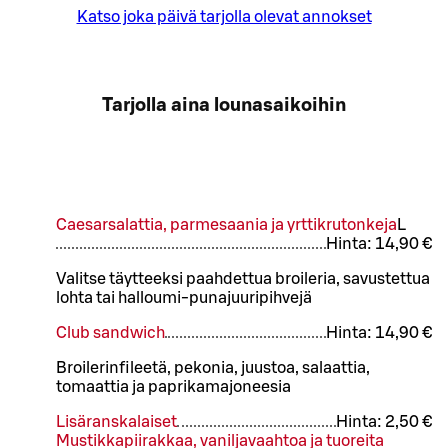
Katso joka päivä tarjolla olevat annokset
Tarjolla aina lounasaikoihin
Caesarsalattia, parmesaania ja yrttikrutonkeja
L
Hinta:
14,90 €
Valitse täytteeksi paahdettua broileria, savustettua
lohta tai halloumi-punajuuripihvejä
Club sandwich
Hinta:
14,90 €
Broilerinfileetä, pekonia, juustoa, salaattia,
tomaattia ja paprikamajoneesia
Lisäranskalaiset
Hinta:
2,50 €
Mustikkapiirakkaa, vaniljavaahtoa ja tuoreita