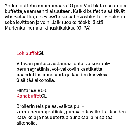
Yhden buffetin minimimäärä 10 pax. Voit tilata useampia
buffetteja samaan tilaisuuteen. Kaikki buffetit sisältävät
vihersalaattia, coleslaw’ta, salaatinkastiketta, leipäkorin
sekä levitteen ja voin. Jälkiruoaksi tšekkiläistä
Marlenka-hunaja-kinuskikakkua (G, PÄ)
Lohibuffet
G
L
Vltavan pintasavustamaa lohta, valkosipuli-
perunagratiinia, voi-valkoviinikastiketta,
paahdettua punajuurta ja kauden kasviksia.
Sisältää alkoholia.
Hinta:
49,90 €
Kanabuffet
G
L
Broilerin reisipalaa, valkosipuli-
kermaperunagratiinia, punaviinikastiketta, kauden
kasviksia ja haudutettua punakaalia. Sisältää
alkoholia.