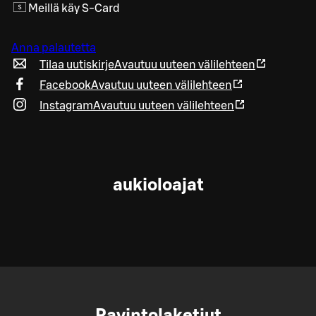
Meillä käy S-Card
Anna palautetta
Tilaa uutiskirje
Avautuu uuteen välilehteen
Facebook
Avautuu uuteen välilehteen
Instagram
Avautuu uuteen välilehteen
aukioloajat
Ravintolaketjut