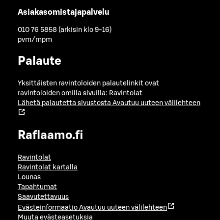
Asiakasomistajapalvelu
010 76 5858 (arkisin klo 9-16)
pvm/mpm
Palaute
Yksittäisten ravintoloiden palautelinkit ovat
ravintoloiden omilla sivuilla:
Ravintolat
Lähetä palautetta sivustosta
Avautuu uuteen välilehteen
Raflaamo.fi
Ravintolat
Ravintolat kartalla
Lounas
Tapahtumat
Saavutettavuus
Evästeinformaatio
Avautuu uuteen välilehteen
Muuta evästeasetuksia