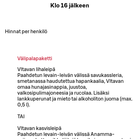
Klo 16 jälkeen
Hinnat per henkilö
Välipalapaketti
Vltavan lihaleipä
Paahdetun levain-leivän välissä savukassleria,
smetanassa haudutettua hapankaalia, Vltavan
omaa hunajasinappia, juustoa,
valkosipulimajoneesia ja rucolaa. Lisäksi
lankkuperunat ja mieto tai alkoholiton juoma (max.
0,5 l).
TAI
Vltavan kasvisleipä
Paahdetun levain-leivän välissä Anamma-