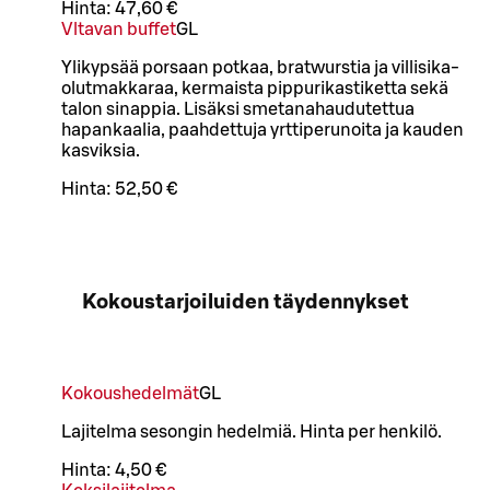
Hinta:
47,60 €
Vltavan buffet
G
L
Ylikypsää porsaan potkaa, bratwurstia ja villisika-
olutmakkaraa, kermaista pippurikastiketta sekä
talon sinappia. Lisäksi smetanahaudutettua
hapankaalia, paahdettuja yrttiperunoita ja kauden
kasviksia.
Hinta:
52,50 €
Kokoustarjoiluiden täydennykset
Kokoushedelmät
G
L
Lajitelma sesongin hedelmiä. Hinta per henkilö.
Hinta:
4,50 €