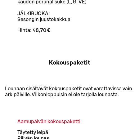
kauden perunalisuke (L, G, VE)
JÄLKIRUOKA:
Sesongin juustokakkua
Hinta:
48,70 €
Kokouspaketit
Lounaan sisältävät kokouspaketit ovat varattavissa vain
arkipäiville. Viikonloppuisin ei ole tarjolla lounasta.
Aamupäivän kokouspaketti
Täytetty leipä
Päivän lounas