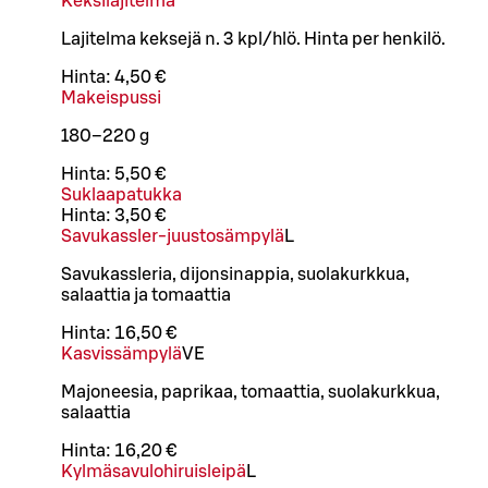
Keksilajitelma
Lajitelma keksejä n. 3 kpl/hlö. Hinta per henkilö.
Hinta:
4,50 €
Makeispussi
180–220 g
Hinta:
5,50 €
Suklaapatukka
Hinta:
3,50 €
Savukassler-juustosämpylä
L
Savukassleria, dijonsinappia, suolakurkkua,
salaattia ja tomaattia
Hinta:
16,50 €
Kasvissämpylä
VE
Majoneesia, paprikaa, tomaattia, suolakurkkua,
salaattia
Hinta:
16,20 €
Kylmäsavulohiruisleipä
L