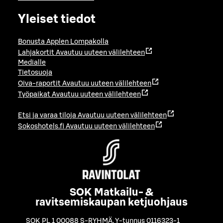
Yleiset tiedot
Bonusta Applen Lompakolla
Lahjakortit
Avautuu uuteen välilehteen
Medialle
Tietosuoja
Oiva-raportit
Avautuu uuteen välilehteen
Työpaikat
Avautuu uuteen välilehteen
Etsi ja varaa tiloja
Avautuu uuteen välilehteen
Sokoshotels.fi
Avautuu uuteen välilehteen
SOK Matkailu- &
ravitsemiskaupan ketjuohjaus
SOK PL 1 00088 S-RYHMÄ
,
Y-tunnus 0116323-1