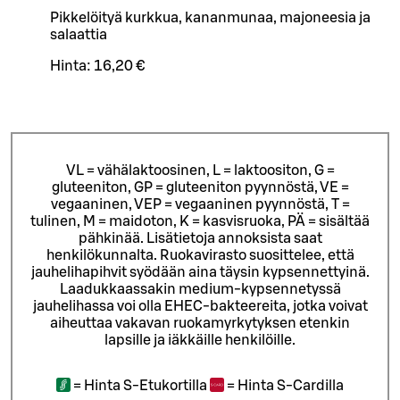
Pikkelöityä kurkkua, kananmunaa, majoneesia ja
salaattia
Hinta:
16,20 €
VL = vähälaktoosinen, L = laktoositon, G =
gluteeniton, GP = gluteeniton pyynnöstä, VE =
vegaaninen, VEP = vegaaninen pyynnöstä, T =
tulinen, M = maidoton, K = kasvisruoka, PÄ = sisältää
pähkinää. Lisätietoja annoksista saat
henkilökunnalta.
Ruokavirasto suosittelee, että
jauhelihapihvit syödään aina täysin kypsennettyinä.
Laadukkaassakin medium-kypsennetyssä
jauhelihassa voi olla EHEC-bakteereita, jotka voivat
aiheuttaa vakavan ruokamyrkytyksen etenkin
lapsille ja iäkkäille henkilöille.
=
Hinta S-Etukortilla
=
Hinta S-Cardilla