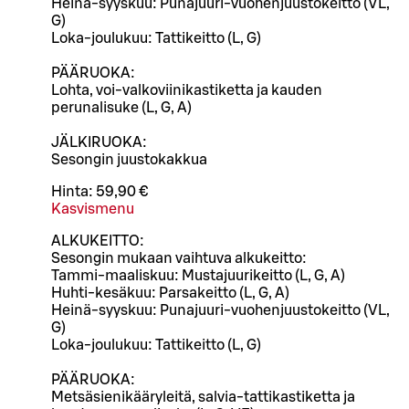
Heinä-syyskuu: Punajuuri-vuohenjuustokeitto (VL,
G)
Loka-joulukuu: Tattikeitto (L, G)
PÄÄRUOKA:
Lohta, voi-valkoviinikastiketta ja kauden
perunalisuke (L, G, A)
JÄLKIRUOKA:
Sesongin juustokakkua
Hinta:
59,90 €
Kasvismenu
ALKUKEITTO:
Sesongin mukaan vaihtuva alkukeitto:
Tammi-maaliskuu: Mustajuurikeitto (L, G, A)
Huhti-kesäkuu: Parsakeitto (L, G, A)
Heinä-syyskuu: Punajuuri-vuohenjuustokeitto (VL,
G)
Loka-joulukuu: Tattikeitto (L, G)
PÄÄRUOKA:
Metsäsienikääryleitä, salvia-tattikastiketta ja