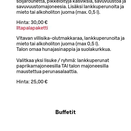
soijarouhetta, pikkelöityjä kasviksia, savuvuustoa ja
savuvuustomajoneesia. Lisäksi lankkuperunoita ja
mieto tai alkoholiton juoma (max. 0,5 l).
Hinta:
30,00 €
Iltapalapaketti
Vltavan villisika-olutmakkaraa, lankkuperunoita ja
mieto tai alkoholiton juoma (max 0,5 l).
Talon omaa hunajasinappia ja suolakurkkua.
Valitkaa yksi lisuke / ryhmä: lankkuperunat
paprikamajoneesilla TAI talon majoneesilla
maustettua perunasalaattia.
Hinta:
25,00 €
Buffetit