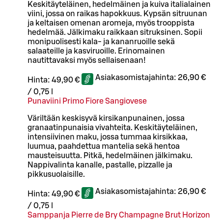
Keskitäyteläinen, hedelmäinen ja kuiva italialainen
viini, jossa on raikas hapokkuus. Kypsän sitruunan
ja keltaisen omenan aromeja, myös trooppista
hedelmää. Jälkimaku raikkaan sitruksinen. Sopii
monipuolisesti kala- ja kananruoille sekä
salaateille ja kasviruoille. Erinomainen
nautittavaksi myös sellaisenaan!
Asiakasomistajahinta:
26,90 €
Hinta:
49,90 €
/
0,75 l
Punaviini Primo Fiore Sangiovese
Väriltään keskisyvä kirsikanpunainen, jossa
granaatinpunaisia vivahteita. Keskitäyteläinen,
intensiivinen maku, jossa tummaa kirsikkaa,
luumua, paahdettua mantelia sekä hentoa
mausteisuutta. Pitkä, hedelmäinen jälkimaku.
Nappivalinta kanalle, pastalle, pizzalle ja
pikkusuolaisille.
Asiakasomistajahinta:
26,90 €
Hinta:
49,90 €
/
0,75 l
Samppanja Pierre de Bry Champagne Brut Horizon