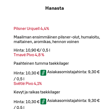
Hanasta
Pilsner Urquell 4,4%
Maailman ensimmäinen pilsner-olut, humaloitu,
maltainen, aromikas, hennon voinen
Hinta:
10,90 €
/
0,5 l
Tmavé Pivo 4,8 %
Paahteinen tumma tsekkilager
Asiakasomistajahinta:
9,30 €
Hinta:
10,30 €
/
0,5 l
Světlé Pivo 4,1%
Kevyt ja raikas tsekkilager
Asiakasomistajahinta:
9,30 €
Hinta:
10,30 €
/
0,5 l