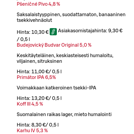
Pšeničné Pivo 4,8 %
Saksalaistyyppinen, suodattamaton, banaaninen
tsekkivehnäolut
Asiakasomistajahinta:
9,30 €
Hinta:
10,30 €
/
0,5 l
Budejovický Budvar Original 5,0 %
Keskitäyteläinen, keskiasteisesti humaloitu,
viljainen, sitruksinen
Hinta:
11,00 €
/
0,5 l
Primátor IPA 6,5%
Voimakkaan katkeroinen tsekki-IPA
Hinta:
13,20 €
/
0,5 l
Koff III 4,5 %
Suomalainen raikas lager, mieto humalointi
Hinta:
8,30 €
/
0,5 l
Karhu IV 5,3 %