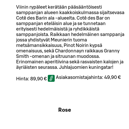
Viinin rypäleet kerätään pääsääntöisesti
samppanjan alueen kaakkoiskulmassa sijaitsevasa
Cotê des Barin ala -alueelta. Cotê des Bar on
samppanjan eteläisin alue ja se tunnetaan
erityisesti hedelmäisistä ja ryhdikkäistä
samppanjoista. Raikkaan hedelmäinen samppanja
jossa yhdistyvät Meunierin tuoma
metsämansikkaisuus, Pinot Noirin kypsä
omenaisuus, sekä Chardonnayn raikkaus Granny
Smith -omenan ja sitruunan muodossa.
Erinomainen aperitiivina sekä rasvaisten kalojen ja
äyriäisten seurassa. Juhlajuomien kuningatar!
Asiakasomistajahinta:
49,90 €
Hinta:
89,90 €
Rose