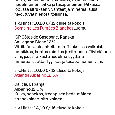
hedelmäinen, pitkä ja tasapanoinen. Pitkässä
lopussa sitruksen vivahteet ja mineraalisuus
nivoutuvat hienosti toisiinsa.
alk.
Hinta:
10,20 €
/
12 cl
useita kokoja
Domaine Les Fumèes Blanches
Luomu
IGP Côtes de Gascogne, Ranska
Sauvignon Blanc 12 %
Väriltään vaaleankeltainen. Tuoksussa valkoista
persikkaa, hentoa minttua ja sitruunaa. Täyteläinen
viini, jossa raikasta hedelmäisyyttä ja
mineraalisuutta. Tyylikäs ja tasapainoinen viini.
alk.
Hinta:
10,60 €
/
12 cl
useita kokoja
Atlantis Albariño 12,5%
Galicia, Espanja
Albariño 12,5 %
Kuiva, hapokas, trooppisen hedelmäinen,
ananaksinen, sitruksinen
alk.
Hinta:
14,10 €
/
16 cl
useita kokoja