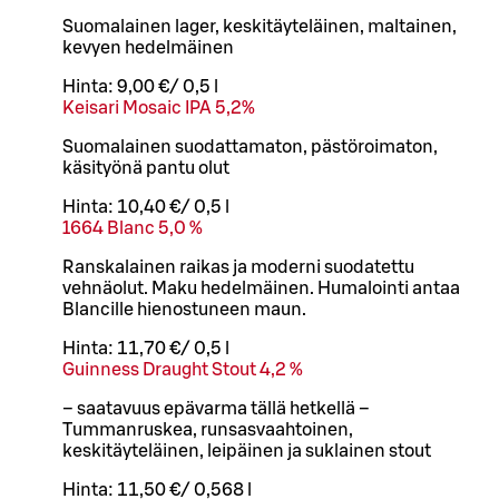
Suomalainen lager, keskitäyteläinen, maltainen,
kevyen hedelmäinen
Hinta:
9,00 €
/
0,5 l
Keisari Mosaic IPA 5,2%
Suomalainen suodattamaton, pästöroimaton,
käsityönä pantu olut
Hinta:
10,40 €
/
0,5 l
1664 Blanc 5,0 %
Ranskalainen raikas ja moderni suodatettu
vehnäolut. Maku hedelmäinen. Humalointi antaa
Blancille hienostuneen maun.
Hinta:
11,70 €
/
0,5 l
Guinness Draught Stout 4,2 %
– saatavuus epävarma tällä hetkellä –
Tummanruskea, runsasvaahtoinen,
keskitäyteläinen, leipäinen ja suklainen stout
Hinta:
11,50 €
/
0,568 l