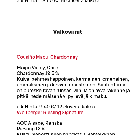
alk.
Hinta:
13,50 €
/
16 cl
useita kokoja
Valkoviinit
Cousiño Macul Chardonnay
Maipo Valley, Chile
Chardonnay 13,5 %
Kuiva, pehmeähappoinen, kermainen, omenainen,
ananaksinen ja kevyen mausteinen. Suutuntuma
on pureskeltavan runsas, viinillä on hyvä rakenne ja
pitkä, hedelmäisenä viipyilevä jälkimaku.
alk.
Hinta:
9,40 €
/
12 cl
useita kokoja
Wolfberger Riesling Signature
AOC Alsace, Ranska
Riesling 12 %
Kuiva, hienostuneen hapokas, vivahteikkaan