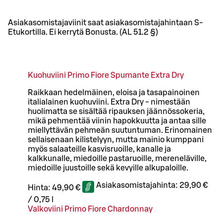
Asiakasomistajaviinit saat asiakasomistajahintaan S-
Etukortilla. Ei kerrytä Bonusta. (AL 51.2 §)
Kuohuviini Primo Fiore Spumante Extra Dry
Raikkaan hedelmäinen, eloisa ja tasapainoinen
italialainen kuohuviini. Extra Dry - nimestään
huolimatta se sisältää ripauksen jäännössokeria,
mikä pehmentää viinin hapokkuutta ja antaa sille
miellyttävän pehmeän suutuntuman. Erinomainen
sellaisenaan kilistelyyn, mutta mainio kumppani
myös salaateille kasvisruoille, kanalle ja
kalkkunalle, miedoille pastaruoille, mereneläville,
miedoille juustoille sekä kevyille alkupaloille.
Asiakasomistajahinta:
29,90 €
Hinta:
49,90 €
/
0,75 l
Valkoviini Primo Fiore Chardonnay