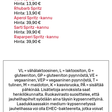
Hinta:
13,90 €
Rhubarb Spritz
Hinta:
13,90 €
Aperol Spritz -kannu
Hinta:
39,90 €
Sarti Spritz -kannu
Hinta:
39,90 €
Raparperi Spritz -kannu
Hinta:
39,90 €
VL = vähälaktoosinen, L = laktoositon, G =
gluteeniton, GP = gluteeniton pyynnöstä, VE =
vegaaninen, VEP = vegaaninen pyynnöstä, T =
tulinen, M = maidoton, K = kasvisruoka, PÄ = sisältää
pähkinää. Lisätietoja annoksista saat
henkilökunnalta.
Ruokavirasto suosittelee, että
jauhelihapihvit syödään aina täysin kypsennettyinä.
Laadukkaassakin medium-kypsennetyssä
jauhelihassa voi olla EHEC-bakteereita, jotka voivat