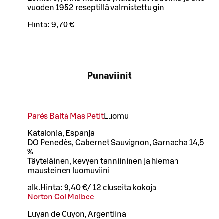
vuoden 1952 reseptillä valmistettu gin
Hinta:
9,70 €
Punaviinit
Parés Baltà Mas Petit
Luomu
Katalonia, Espanja
DO Penedès, Cabernet Sauvignon, Garnacha 14,5
%
Täyteläinen, kevyen tanniininen ja hieman
mausteinen luomuviini
alk.
Hinta:
9,40 €
/
12 cl
useita kokoja
Norton Col Malbec
Luyan de Cuyon, Argentiina