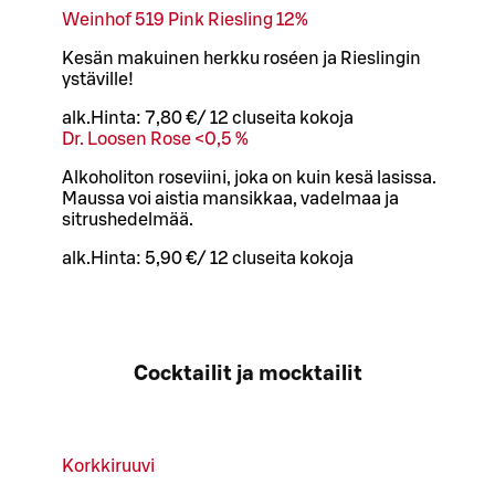
Weinhof 519 Pink Riesling 12%
Kesän makuinen herkku roséen ja Rieslingin
ystäville!
alk.
Hinta:
7,80 €
/
12 cl
useita kokoja
Dr. Loosen Rose <0,5 %
Alkoholiton roseviini, joka on kuin kesä lasissa.
Maussa voi aistia mansikkaa, vadelmaa ja
sitrushedelmää.
alk.
Hinta:
5,90 €
/
12 cl
useita kokoja
Cocktailit ja mocktailit
Korkkiruuvi