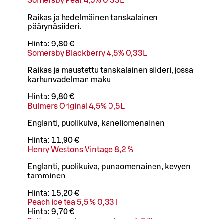
Somersby Pear 4,5% 0,33L
Raikas ja hedelmäinen tanskalainen
päärynäsiideri.
Hinta:
9,80 €
Somersby Blackberry 4,5% 0,33L
Raikas ja maustettu tanskalainen siideri, jossa
karhunvadelman maku
Hinta:
9,80 €
Bulmers Original 4,5% 0,5L
Englanti, puolikuiva, kaneliomenainen
Hinta:
11,90 €
Henry Westons Vintage 8,2 %
Englanti, puolikuiva, punaomenainen, kevyen
tamminen
Hinta:
15,20 €
Peach ice tea 5,5 % 0,33 l
Hinta:
9,70 €