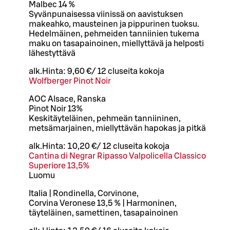
Malbec 14 %
Syvänpunaisessa viinissä on aavistuksen
makeahko, mausteinen ja pippurinen tuoksu.
Hedelmäinen, pehmeiden tanniinien tukema
maku on tasapainoinen, miellyttävä ja helposti
lähestyttävä
alk.
Hinta:
9,60 €
/
12 cl
useita kokoja
Wolfberger Pinot Noir
AOC Alsace, Ranska
Pinot Noir 13%
Keskitäyteläinen, pehmeän tanniininen,
metsämarjainen, miellyttävän hapokas ja pitkä
alk.
Hinta:
10,20 €
/
12 cl
useita kokoja
Cantina di Negrar Ripasso Valpolicella Classico
Superiore 13,5%
Luomu
Italia | Rondinella, Corvinone,
Corvina Veronese 13,5 % | Harmoninen,
täyteläinen, samettinen, tasapainoinen