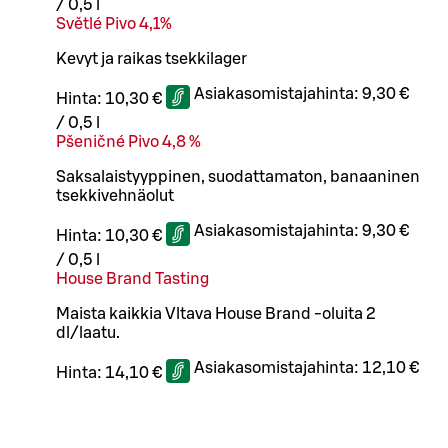
/
0,5 l
Světlé Pivo 4,1%
Kevyt ja raikas tsekkilager
Asiakasomistajahinta:
9,30 €
Hinta:
10,30 €
/
0,5 l
Pšeničné Pivo 4,8 %
Saksalaistyyppinen, suodattamaton, banaaninen
tsekkivehnäolut
Asiakasomistajahinta:
9,30 €
Hinta:
10,30 €
/
0,5 l
House Brand Tasting
Maista kaikkia Vltava House Brand -oluita 2
dl/laatu.
Asiakasomistajahinta:
12,10 €
Hinta:
14,10 €