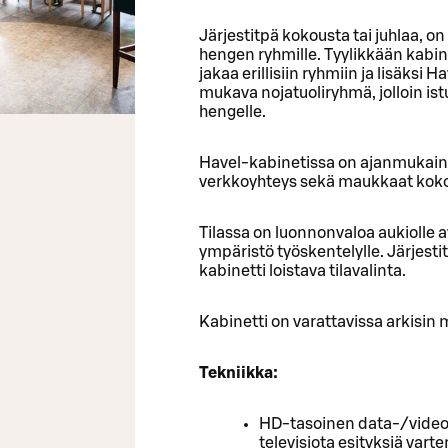
Järjestitpä kokousta tai juhlaa, on
hengen ryhmille. Tyylikkään kabi
jakaa erillisiin ryhmiin ja lisäksi
mukava nojatuoliryhmä, jolloin is
hengelle.
Havel-kabinetissa on ajanmukain
verkkoyhteys sekä maukkaat kokou
Tilassa on luonnonvaloa aukiolle a
ympäristö työskentelylle. Järjesti
kabinetti loistava tilavalinta.
Kabinetti on varattavissa arkisin 
Tekniikka:
HD-tasoinen data-/video
televisiota esityksiä vart