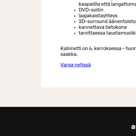
kaapelilla että langattoma
DVD-soitin
laajakaistayhteys
3D-surround äänentoisto
kannettava tietokone
tarvittaessa taustamusiik
Kabinetti on 4. kerroksessa - huomi
saakka.
Varaa netissä
a