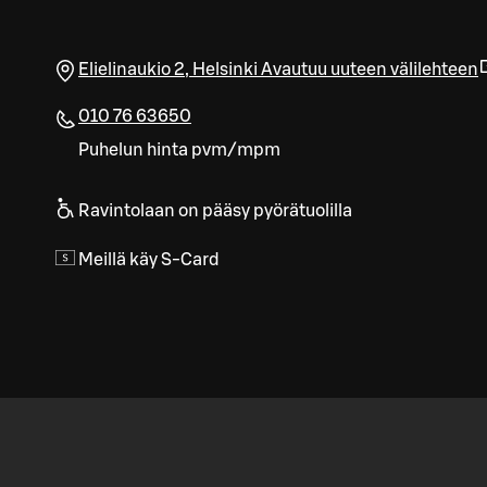
Elielinaukio 2
,
Helsinki
Avautuu uuteen välilehteen
010 76 63650
Puhelun hinta pvm/mpm
Ravintolaan on pääsy pyörätuolilla
Meillä käy S-Card