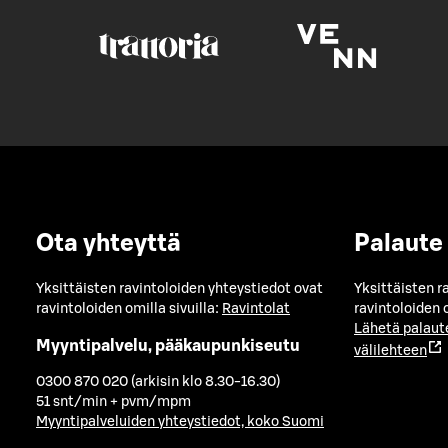
Ota yhteyttä
Palaute
Yksittäisten ravintoloiden yhteystiedot ovat
Yksittäisten r
ravintoloiden omilla sivuilla:
Ravintolat
ravintoloiden o
Lähetä palaut
Myyntipalvelu, pääkaupunkiseutu
välilehteen
0300 870 020 (arkisin klo 8.30-16.30)
51 snt/min + pvm/mpm
Myyntipalveluiden yhteystiedot, koko Suomi