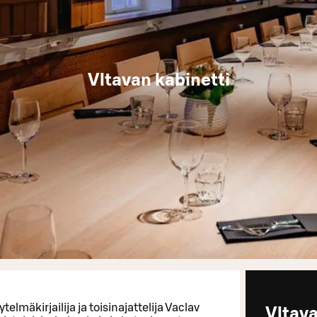
Vltavan kabinetti
mäkirjailija ja toisinajattelija Vaclav
Vltav