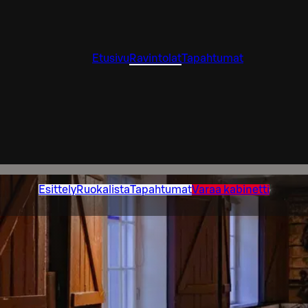
Etusivu
Ravintolat
Tapahtumat
Esittely
Ruokalista
Tapahtumat
Varaa kabinetti