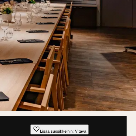
Lisää suosikkeihin: Vltava
a