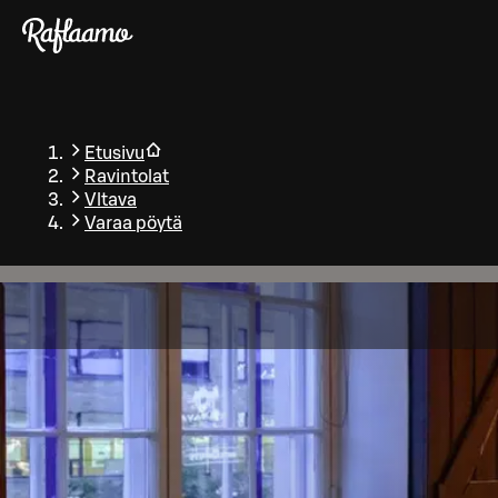
Siirry pääsisältöön
Etusivu
Ravintolat
Vltava
Varaa pöytä