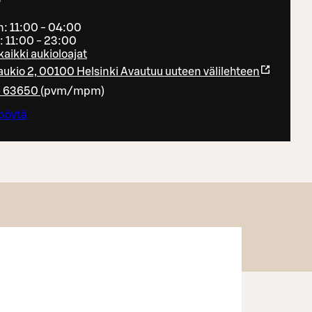
: 11:00 - 04:00
ö: 11:00 - 23:00
kaikki aukioloajat
naukio 2, 00100 Helsinki
Avautuu uuteen välilehteen
6 63650
(
pvm/mpm
)
pöytä