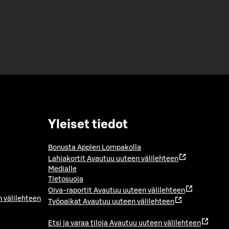
Yleiset tiedot
Bonusta Applen Lompakolla
Lahjakortit
Avautuu uuteen välilehteen
Medialle
Tietosuoja
Oiva-raportit
Avautuu uuteen välilehteen
 välilehteen
Työpaikat
Avautuu uuteen välilehteen
Etsi ja varaa tiloja
Avautuu uuteen välilehteen