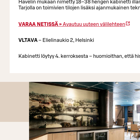
Havelin mukaan nimetty 18–38 hengen kabinetti illani
Tarjolla on toimivien tilojen lisäksi ajanmukainen te
VARAA NETISSÄ »
Avautuu uuteen välilehteen
VLTAVA
– Elielinaukio 2, Helsinki
Kabinetti löytyy 4. kerroksesta – huomioithan, että his