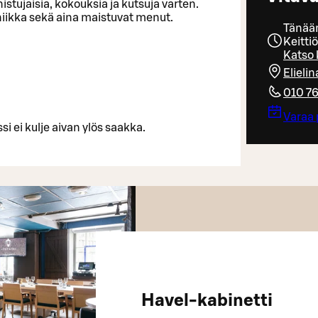
stujaisia, kokouksia ja kutsuja varten.
kniikka sekä aina maistuvat menut.
Tänään
Keitti
Katso 
Elieli
010 7
Varaa 
si ei kulje aivan ylös saakka.
Havel-kabinetti