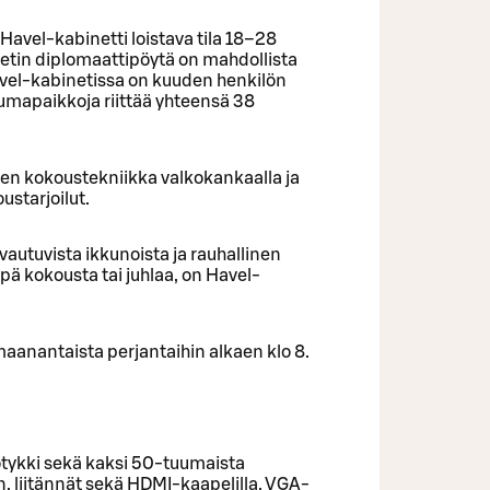
 Havel-kabinetti loistava tila 18–28
netin diplomaattipöytä on mahdollista
 Havel-kabinetissa on kuuden henkilön
tumapaikkoja riittää yhteensä 38
en kokoustekniikka valkokankaalla ja
starjoilut.
vautuvista ikkunoista ja rauhallinen
tpä kokousta tai juhlaa, on Havel-
maanantaista perjantaihin alkaen klo 8.
tykki sekä kaksi 50-tuumaista
en, liitännät sekä HDMI-kaapelilla, VGA-