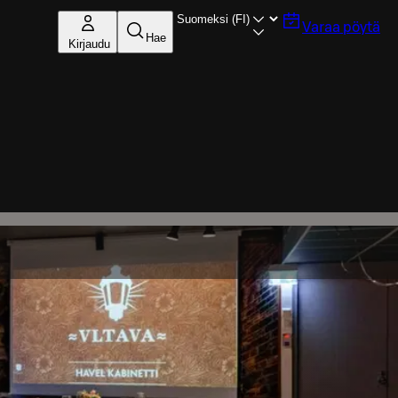
Varaa pöytä
Hae
Kirjaudu