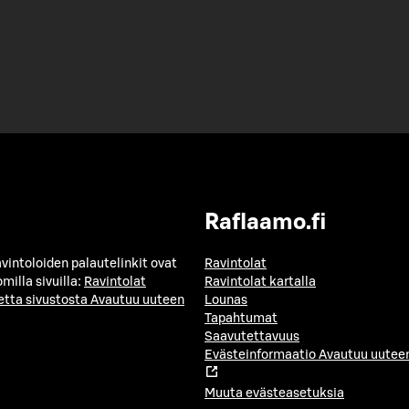
Raflaamo.fi
avintoloiden palautelinkit ovat
Ravintolat
milla sivuilla:
Ravintolat
Ravintolat kartalla
etta sivustosta
Avautuu uuteen
Lounas
Tapahtumat
Saavutettavuus
Evästeinformaatio
Avautuu uuteen
Muuta evästeasetuksia