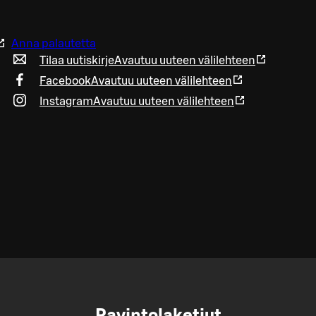
Anna palautetta
Tilaa uutiskirje
Avautuu uuteen välilehteen
Facebook
Avautuu uuteen välilehteen
Instagram
Avautuu uuteen välilehteen
Ravintolaketjut