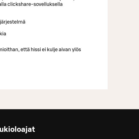
lla clickshare-sovelluksella
järjestelmä
kia
oithan, että hissi ei kulje aivan ylös
ukioloajat