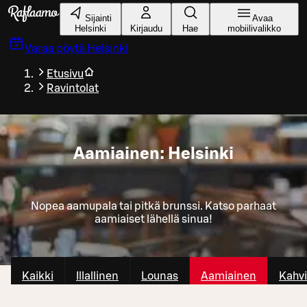
Siirry pääsisältöön
Sijainti
Avaa
Helsinki
Kirjaudu
Hae
mobiilivalikko
Varaa pöytä
Helsinki
Etusivu
Ravintolat
Aamiainen: Helsinki
Nopea aamupala tai pitkä brunssi. Katso parhaat
aamiaiset lähellä sinua!
Kaikki
Illallinen
Lounas
Aamiainen
Kahvi