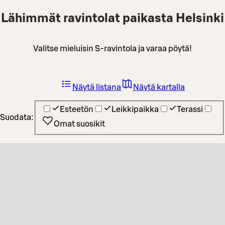
Lähimmät ravintolat paikasta Helsinki
Valitse mieluisin S-ravintola ja varaa pöytä!
Näytä listana
Näytä kartalla
Esteetön
Leikkipaikka
Terassi
Suodata:
Omat suosikit