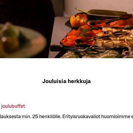
Jouluisia herkkuja
joulubuffet
ilauksesta min. 25 henkilölle. Erityisruokavaliot huomioimm