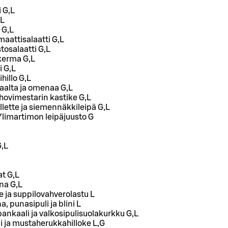
 G,L
,L
G,L
maattisalaatti G,L
osalaatti G,L
ikerma G,L
i G,L
hillo G,L
aalta ja omenaa G,L
a hovimestarin kastike G,L
lette ja siemennäkkileipä G,L
Ylimartimon leipäjuusto G
G,L
at G,L
a G,L
 ja suppilovahverolastu L
, punasipuli ja blini L
pankaali ja valkosipulisuolakurkku G,L
 ja mustaherukkahilloke L,G