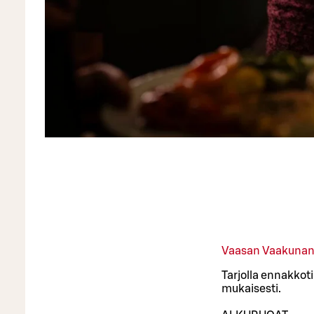
Vaasan Vaakunan 
Tarjolla ennakkot
mukaisesti.