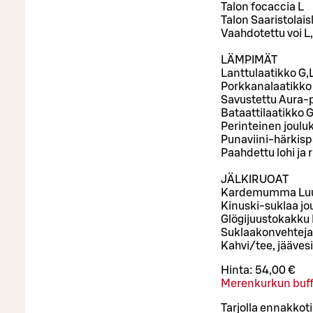
Talon focaccia L
Talon Saaristolais
Vaahdotettu voi L
LÄMPIMÄT
Lanttulaatikko G,
Porkkanalaatikko
Savustettu Aura-p
Bataattilaatikko G
Perinteinen joulu
Punaviini-härkispa
Paahdettu lohi ja 
JÄLKIRUOAT
Kardemumma Luu
Kinuski-suklaa jo
Glögijuustokakku 
Suklaakonvehteja
Kahvi/tee, jäävesi
Hinta:
54,00 €
Merenkurkun buff
Tarjolla ennakkot