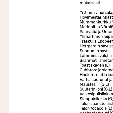
mukaisesti.
Yrttinen vihersalaa
Hovimestarinkasti
Mummonkurkku När
Marinoitua Närpiö
Päärynää ja Unta
Ylimartimon leipäj
Träskulla Ekobeef
Herrgårdin savust
Sundomin savusiika
Lämminsavulohi m
Siianmäti, smetana
Toast skagen (L)
Gubbröra ja sieme
Haukiterriini ja ku
Varhaisperunat ja ti
Maustesilli (G,L)
Suutarin lohi (G,L)
Valkosipulisilakka
Sinappisilakka (G,
Talon saaristolaisl
Talon focaccia (L)