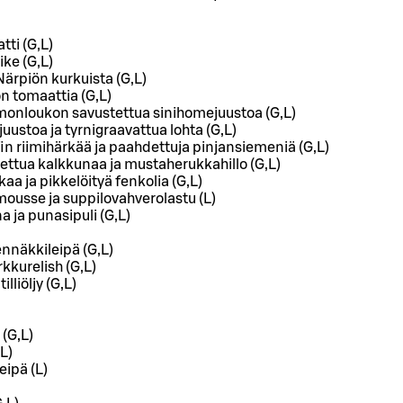
tti (G,L)
ke (G,L)
piön kurkuista (G,L)
n tomaattia (G,L)
monloukon savustettua sinihomejuustoa (G,L)
uustoa ja tyrnigraavattua lohta (G,L)
in riimihärkää ja paahdettuja pinjansiemeniä (G,L)
ettua kalkkunaa ja mustaherukkahillo (G,L)
a ja pikkelöityä fenkolia (G,L)
ousse ja suppilovahverolastu (L)
 ja punasipuli (G,L)
nnäkkileipä (G,L)
rkkurelish (G,L)
lliöljy (G,L)
 (G,L)
L)
eipä (L)