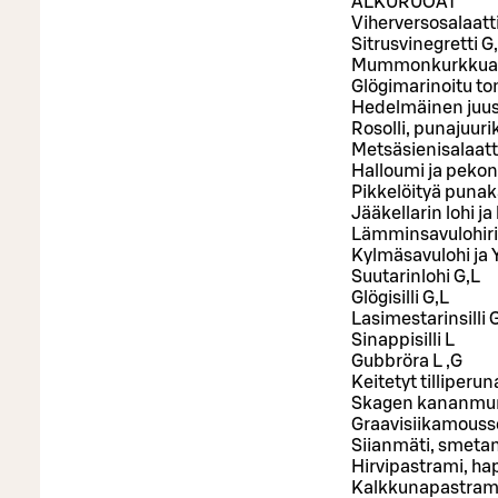
ALKURUOAT
Viherversosalaatti
Sitrusvinegretti G
Mummonkurkkua 
Glögimarinoitu to
Hedelmäinen juust
Rosolli, punajuur
Metsäsienisalaatt
Halloumi ja pekoni
Pikkelöityä punak
Jääkellarin lohi j
Lämminsavulohiril
Kylmäsavulohi ja 
Suutarinlohi G,L
Glögisilli G,L
Lasimestarinsilli 
Sinappisilli L
Gubbröra L ,G
Keitetyt tilliperun
Skagen kananmun
Graavisiikamousse
Siianmäti, smetana
Hirvipastrami, ha
Kalkkunapastrami