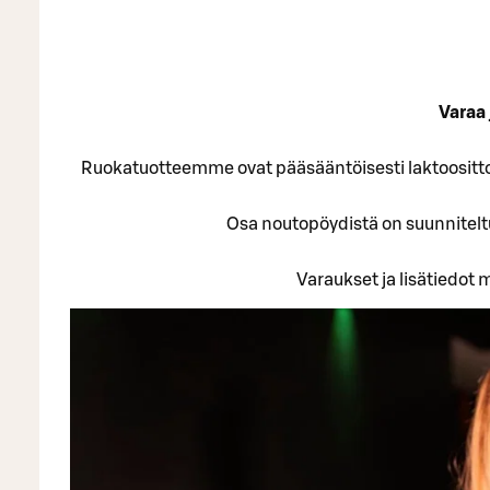
Varaa 
Ruokatuotteemme ovat pääsääntöisesti laktoositto
Osa noutopöydistä on suunniteltu 
Varaukset ja lisätiedot