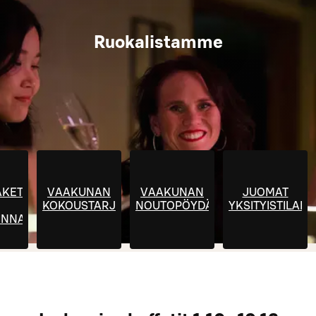
Ruokalistamme
KETTI
VAAKUNAN
VAAKUNAN
JUOMAT
KOKOUSTARJOILUT
NOUTOPÖYDÄT
YKSITYISTILAIS
INNASTO