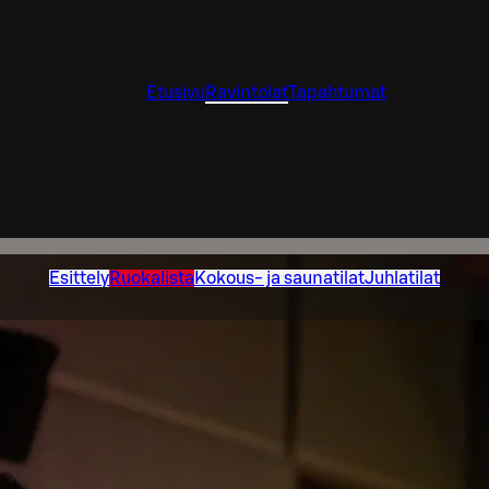
Etusivu
Ravintolat
Tapahtumat
Esittely
Ruokalista
Kokous- ja saunatilat
Juhlatilat