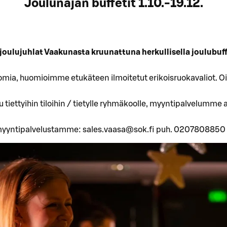
Joulunajan buffetit 1.10.-19.12.
joulujuhlat Vaakunasta kruunattuna herkullisella joulubuff
mia, huomioimme etukäteen ilmoitetut erikoisruokavaliot. Oi
tiettyihin tiloihin / tietylle ryhmäkoolle, myyntipalvelumme 
 myyntipalvelustamme: sales.vaasa@sok.fi puh. 0207808850 (