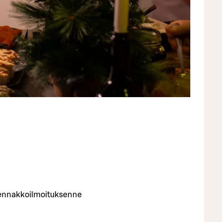
e ennakkoilmoituksenne