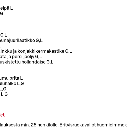
leipä L
,G
L
 G,L
unajuurilaatikko G,L
,L
kinkku ja konjakkikermakastike G,L
ta ja persiljaöljy G,L
ruskistettu hollandaise G,L
mu brita L
uluhalko L,G
L,G
 L,G
et
ilauksesta min. 25 henkilölle. Erityisruokavaliot huomioimm